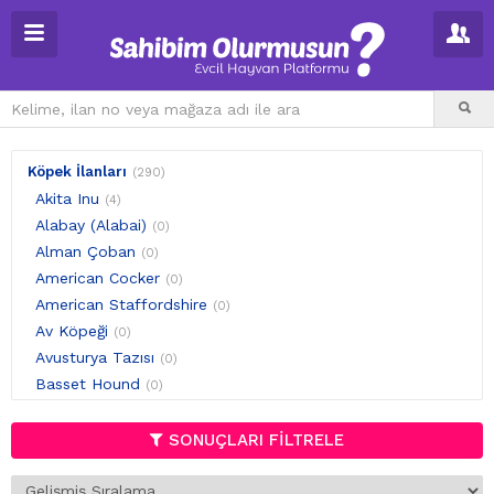
Köpek İlanları
(290)
Akita Inu
(4)
Alabay (Alabai)
(0)
Alman Çoban
(0)
American Cocker
(0)
American Staffordshire
(0)
Av Köpeği
(0)
Avusturya Tazısı
(0)
Basset Hound
(0)
Beagle
(0)
Belçika Kurdu
SONUÇLARI FİLTRELE
(2)
Bernese Mountain Dog
(0)
Bichon Frise
(4)