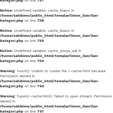
kategori.php
on line
757
Tibetan Mastiff
(0)
Notice
: Undefined variable: cache_klasor in
Wolf Dog Hybrid
(0)
/home/sahibimo/public_html/temalar/limon_ilan/ilan-
Yorkshire Terrier
(0)
kategori.php
on line
758
Notice
: Undefined variable: cache_klasor in
/home/sahibimo/public_html/temalar/limon_ilan/ilan-
kategori.php
on line
759
Notice
: Undefined variable: cache_dosya_adi in
/home/sahibimo/public_html/temalar/limon_ilan/ilan-
kategori.php
on line
759
Warning
: touch(): Unable to create file /-cache.html because
Permission denied in
/home/sahibimo/public_html/temalar/limon_ilan/ilan-
kategori.php
on line
760
Warning
: fopen(/-cache.html): failed to open stream: Permission
denied in
/home/sahibimo/public_html/temalar/limon_ilan/ilan-
kategori.php
on line
761