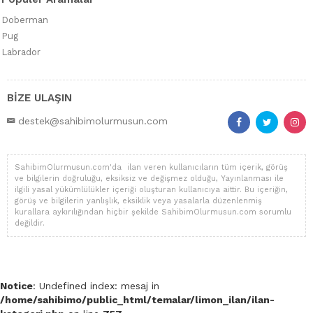
Newfoundland
(0)
Doberman
Papillon
(0)
Pug
Pekinez
(2)
Labrador
Pembroke Welsh Corgi
(0)
Pinscher
(0)
Pointer
(0)
BİZE ULAŞIN
Pomeranian Boo
(8)
destek@sahibimolurmusun.com
Poodle - Toy
(146)
Portuguese Water Dog
(0)
Pug
(12)
SahibimOlurmusun.com'da ilan veren kullanıcıların tüm içerik, görüş
Rottweiler
(0)
ve bilgilerin doğruluğu, eksiksiz ve değişmez olduğu, Yayınlanması ile
ilgili yasal yükümlülükler içeriği oluşturan kullanıcıya aittir. Bu içeriğin,
Samoyed
(0)
görüş ve bilgilerin yanlışlık, eksiklik veya yasalarla düzenlenmiş
Schnauzer
(0)
kurallara aykırılığından hiçbir şekilde SahibimOlurmusun.com sorumlu
değildir.
Shar Pei
(0)
Shiba Inu
(0)
Shih Tzu
(2)
Spitz
(0)
Notice
: Undefined index: mesaj in
St Bernard
(0)
/home/sahibimo/public_html/temalar/limon_ilan/ilan-
Terrier Maltese
(28)