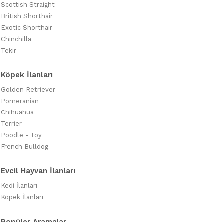
Golden Retriever
(6)
Scottish Straight
Great Dane
(0)
British Shorthair
Havanese
(0)
Exotic Shorthair
Husky
Chinchilla
(0)
Irish Setter
Tekir
(0)
İngiliz Bulldog
(0)
İngiliz Staffordshire Bull Terrier
Köpek İlanları
(0)
İrlandalı Kurt Tazısı
(0)
Golden Retriever
Jack Russel
(0)
Pomeranian
Kafkas Çoban
(0)
Chihuahua
Kangal
(0)
Terrier
Labradoodle
(0)
Poodle - Toy
Labrador
(6)
French Bulldog
Lagotto Romagnolo
(0)
Malamut
(0)
Evcil Hayvan İlanları
Maltipoo
(42)
Kedi İlanları
Melez
(0)
Köpek İlanları
Minyatür Pinscher
(0)
Morkie
(8)
Popüler Aramalar