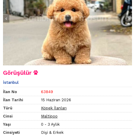
Görüşülür
İstanbul
İlan No
63849
İlan Tarihi
15 Haziran 2026
Türü
Köpek İlanları
Cinsi
Maltipoo
Yaşı
0 - 3 Aylık
Cinsiyeti
Dişi & Erkek