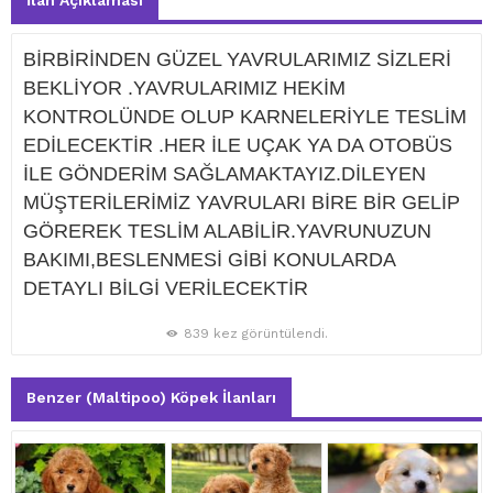
İlan Açıklaması
BİRBİRİNDEN GÜZEL YAVRULARIMIZ SİZLERİ
BEKLİYOR .YAVRULARIMIZ HEKİM
KONTROLÜNDE OLUP KARNELERİYLE TESLİM
EDİLECEKTİR .HER İLE UÇAK YA DA OTOBÜS
İLE GÖNDERİM SAĞLAMAKTAYIZ.DİLEYEN
MÜŞTERİLERİMİZ YAVRULARI BİRE BİR GELİP
GÖREREK TESLİM ALABİLİR.YAVRUNUZUN
BAKIMI,BESLENMESİ GİBİ KONULARDA
DETAYLI BİLGİ VERİLECEKTİR
839 kez görüntülendi.
Benzer (Maltipoo) Köpek İlanları