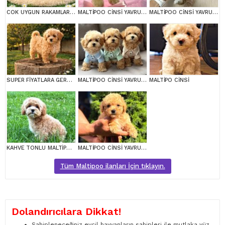
COK UYGUN RAKAMLARA GERÇEK MALTİPOO YAVRULAR
MALTİPOO CİNSİ YAVRULAR EV ÜRETİMİ
MALTİPOO CİNSİ YAVRULAR EV ÜRETİMİ
SUPER FİYATLARA GERÇEK MALTİPOO YAVRULAR
MALTİPOO CİNSİ YAVRULAR EV ÜRETİMİ
MALTİPO CİNSİ
KAHVE TONLU MALTİPOO CİNSİ YAVRULAR
MALTİPOO CİNSİ YAVRULAR EV ÜRETİMİ
Tüm Maltipoo ilanları İçin tıklayın.
Dolandırıcılara Dikkat!
Sahipleneceğiniz evcil hayvanların sahipleri ile mutlaka yüz