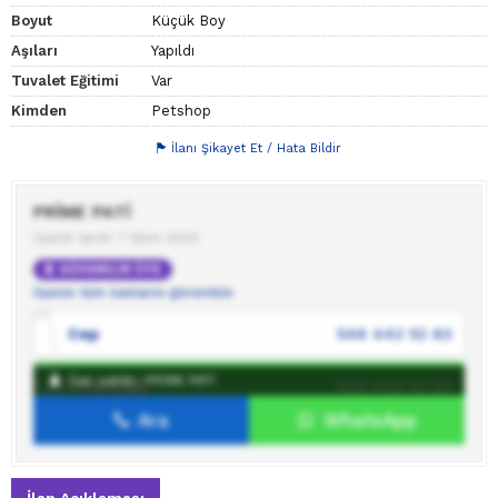
Boyut
Küçük Boy
Aşıları
Yapıldı
Tuvalet Eğitimi
Var
Kimden
Petshop
İlanı Şikayet Et / Hata Bildir
PRİME PATİ
Üyelik tarihi: 7 Ekim 2023
GÜVENİLİR ÜYE
Üyenin tüm ilanlarını görüntüle
Cep
546 442 52 83
İlan sahibi: PRİME PATİ
WhatsApp
546 442 52 83
Ara
WhatsApp
İlan sahibine mesaj gönder