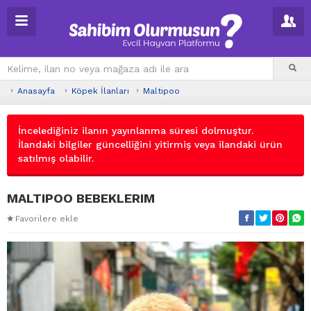
Anasayfa
Köpek İlanları
Maltipoo
İncelediğiniz ilanın yayınlanma süresi dolmuştur.
İlandaki bilgiler güncelliğini yitirmiş veya ilandaki ürün
satılmış olabilir.
MALTIPOO BEBEKLERIM
Favorilere ekle