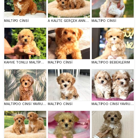
MALTİPO CİNSİ
A KALİTE GERÇEK ANNE BABA MALTİPOO YAVRULAR
MALTİPO CİNSİ
KAHVE TONLU MALTİPOO CİNSİ YAVRULAR
MALTİPO CİNSİ
MALTIPOO BEBEKLERIM
MALTİPOO CİNSİ YAVRULAR EV ÜRETİMİ
MALTİPO CİNSİ
MALTİPOO CİNSİ YAVRULAR EV ÜRETİMİ