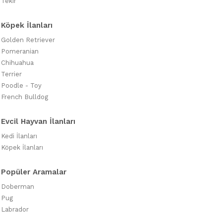
Tekir
Köpek İlanları
Golden Retriever
Pomeranian
Chihuahua
Terrier
Poodle - Toy
French Bulldog
Evcil Hayvan İlanları
Kedi İlanları
Köpek İlanları
Popüler Aramalar
Doberman
Pug
Labrador