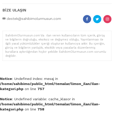
BİZE ULAŞIN
destek@sahibimolurmusun.com
SahibimOlurmusun.com'da ilan veren kullanıcıların tüm içerik, görüş
ve bilgilerin doğruluğu, eksiksiz ve değişmez olduğu, Yayınlanması ile
ilgili yasal yükümlülükler içeriği oluşturan kullanıcıya aittir. Bu içeriğin,
görüş ve bilgilerin yanlışlık, eksiklik veya yasalarla düzenlenmiş
kurallara aykırılığından hiçbir şekilde SahibimOlurmusun.com sorumlu
değildir.
Notice
: Undefined index: mesaj in
/home/sahibimo/public_html/temalar/limon_ilan/ilan-
kategori.php
on line
757
Notice
: Undefined variable: cache_klasor in
/home/sahibimo/public_html/temalar/limon_ilan/ilan-
kategori.php
on line
758