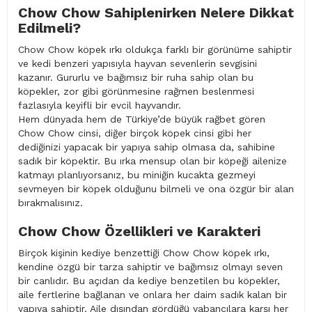
Chow Chow Sahiplenirken Nelere Dikkat
Edilmeli?
Chow Chow köpek ırkı oldukça farklı bir görünüme sahiptir
ve kedi benzeri yapısıyla hayvan sevenlerin sevgisini
kazanır. Gururlu ve bağımsız bir ruha sahip olan bu
köpekler, zor gibi görünmesine rağmen beslenmesi
fazlasıyla keyifli bir evcil hayvandır.
Hem dünyada hem de Türkiye’de büyük rağbet gören
Chow Chow cinsi, diğer birçok köpek cinsi gibi her
dediğinizi yapacak bir yapıya sahip olmasa da, sahibine
sadık bir köpektir. Bu ırka mensup olan bir köpeği ailenize
katmayı planlıyorsanız, bu miniğin kucakta gezmeyi
sevmeyen bir köpek olduğunu bilmeli ve ona özgür bir alan
bırakmalısınız.
Chow Chow Özellikleri ve Karakteri
Birçok kişinin kediye benzettiği Chow Chow köpek ırkı,
kendine özgü bir tarza sahiptir ve bağımsız olmayı seven
bir canlıdır. Bu açıdan da kediye benzetilen bu köpekler,
aile fertlerine bağlanan ve onlara her daim sadık kalan bir
yapıya sahiptir. Aile dışından gördüğü yabancılara karşı her