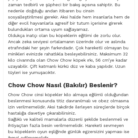
zaman tedbirli ve şüpheci bir bakış açısına sahiptir. Bu
nedenle doğduğu andan itibaren bu cinsin
sosyalleştirilmesi gerekir. Aksi halde hem insanlarla hem de
diğer evcil hayvanlarla agresif bir tutum içerisine girerek
bulundukları ortama uyum sağlayamaz.
Oldukça inatçı olan bu köpeklerin eğitimi de zorlu olur.
Ancak zeka seviyesi ortalamanın üzerinde olur ve aslında
etrafındaki her şeyin farkındadır. Çok hareketli olmayan bu
minikleri evinizde rahatlıkla besleyebilirsiniz. Maksimum 32
kilo civarında olan Chow Chow köpek ırkı, 56 cm’ye kadar
uzayabilir. Çift katmanlı kürkü düz ve kaba yapılıdır. Uzun
tüyleri ise yumuşacıktır.
Chow Chow Nasıl (Bakılır) Beslenir?
Chow Chow cinsi köpekler kilo almaya eğilimli olduğundan
beslenmesi konusunda titiz davranılmalı ve obez olmasına
izin verilmemelidir. Aksi takdirde ilerleyen süreçlerde birçok
hastalığa davetiye çıkarabilirsiniz.
Sağlıklı ve kaliteli mamalarla düzenli şekilde beslenmeli ve
ihtiyaçtan fazla besin verilmemelidir. Hareketi sevmeyen
bu köpeklerin oyun eşliğinde günlük egzersizini yapması ise
ihmal edilmemelidir.