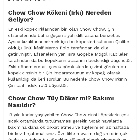
Chow Chow Kökeni (Irkı) Nereden
Geliyor?
En eski köpek ırklarından biri olan Chow Chow, Çin
efsanelerinde bahsi geçen siyah dilli aslana benzetilir.
Ayrıca kızaklarını çekmek için bu köpekleri kullanan Çinliler
olduğu ünlü kâşif Marco Polo tarafından da dile
getirilmiştir. Efsanelerin yanı sıra Göçebe Moğol Kabileleri
tarafından da bu köpeklerin atalarının beslendiği düşünülür.
Eski dönemlere ait çanak çömleklerde çizimi görülen bu
köpek cinsinin bir Çin imparatorunun av köpeği olarak
kullanıldığı da ileri sürülür. Bu nedenle Chow Chow ırkının
Çin tarihindeki rolü büyüktür.
Chow Chow Tüy Döker mi? Bakımı
Nasıldır?
13 yıla kadar yaşayabilen Chow Chow cinsi köpeklerin çok
sıcak ortamlarda tutulmaması gerekir. Sıcak havalarda
bakımına daha ok dikkat etmeli ve tüylerini en az haftada
bir kez fırçalamalısınız. Özellikle mevsim değişimlerin çok
fazla tüy döken bu köpekler, düzenli olarak yıkanmalı ve