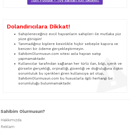
Tüm Poodle - Toy ilanları İçin tıklayın.
Dolandırıcılara Dikkat!
Sahipleneceğiniz evcil hayvanların sahipleri ile mutlaka yüz
yüze görüşün!
Tanımadığınız kişilere kesinlikle hiçbir sebeple kapora ve
benzeri bir ödeme gerçekleştirmeyin.
SahibimOlurmusun.com sitesi asla hayvan satışı
yapmamaktadır.
Kullanıcılar tarafından sağlanan her türlü ilan, bilgi, içerik ve
görselin gerçekliği, orijinalliği, güvenliği ve doğruluğuna ilişkin
sorumluluk bu içerikleri giren kullanıcıya ait olup,
SahibimOlurmusun.com bu hususlarla ilgili herhangi bir
sorumluluğu bulunmamaktadır.
Sahibim Olurmusun?
Hakkımızda
Reklam