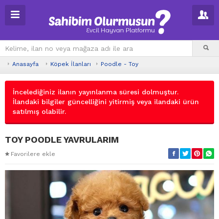
Anasayfa
Köpek İlanları
Poodle - Toy
İncelediğiniz ilanın yayınlanma süresi dolmuştur.
İlandaki bilgiler güncelliğini yitirmiş veya ilandaki ürün
satılmış olabilir.
TOY POODLE YAVRULARIM
Favorilere ekle