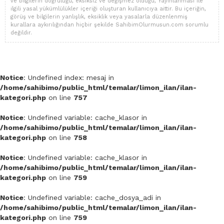
ve bilgilerin doğruluğu, eksiksiz ve değişmez olduğu, Yayınlanması ile
ilgili yasal yükümlülükler içeriği oluşturan kullanıcıya aittir. Bu içeriğin,
görüş ve bilgilerin yanlışlık, eksiklik veya yasalarla düzenlenmiş
kurallara aykırılığından hiçbir şekilde SahibimOlurmusun.com sorumlu
değildir.
Notice
: Undefined index: mesaj in
/home/sahibimo/public_html/temalar/limon_ilan/ilan-
kategori.php
on line
757
Notice
: Undefined variable: cache_klasor in
/home/sahibimo/public_html/temalar/limon_ilan/ilan-
kategori.php
on line
758
Notice
: Undefined variable: cache_klasor in
/home/sahibimo/public_html/temalar/limon_ilan/ilan-
kategori.php
on line
759
Notice
: Undefined variable: cache_dosya_adi in
/home/sahibimo/public_html/temalar/limon_ilan/ilan-
kategori.php
on line
759