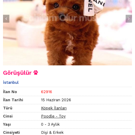
Görüşülür
İstanbul
İlan No
62916
İlan Tarihi
15 Haziran 2026
Türü
Köpek İlanları
Cinsi
Poodle - Toy
Yaşı
0 - 3 Aylık
Cinsiyeti
Dişi & Erkek