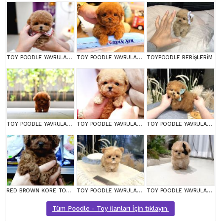
TOY POODLE YAVRULARIM
TOY POODLE YAVRULARIM
TOYPOODLE BEBİŞLERİM
TOY POODLE YAVRULARIM
TOY POODLE YAVRULARIM
TOY POODLE YAVRULARIM
RED BROWN KORE TOY POODEL BEBEKLERİMİZ BAKIRKÖY
TOY POODLE YAVRULARIM
TOY POODLE YAVRULARIM
Tüm Poodle - Toy ilanları İçin tıklayın.