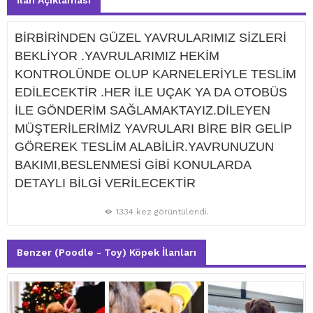
İlan Açıklaması
BİRBİRİNDEN GÜZEL YAVRULARIMIZ SİZLERİ
BEKLİYOR .YAVRULARIMIZ HEKİM
KONTROLÜNDE OLUP KARNELERİYLE TESLİM
EDİLECEKTİR .HER İLE UÇAK YA DA OTOBÜS
İLE GÖNDERİM SAĞLAMAKTAYIZ.DİLEYEN
MÜŞTERİLERİMİZ YAVRULARI BİRE BİR GELİP
GÖREREK TESLİM ALABİLİR.YAVRUNUZUN
BAKIMI,BESLENMESİ GİBİ KONULARDA
DETAYLI BİLGİ VERİLECEKTİR
1334 kez görüntülendi.
Benzer (Poodle - Toy) Köpek İlanları