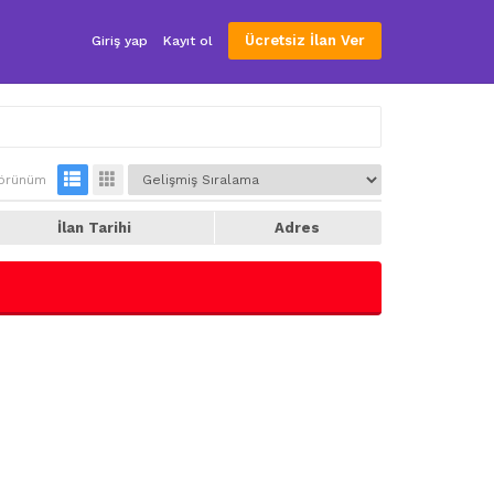
Ücretsiz İlan Ver
Giriş yap
Kayıt ol
örünüm
İlan Tarihi
Adres