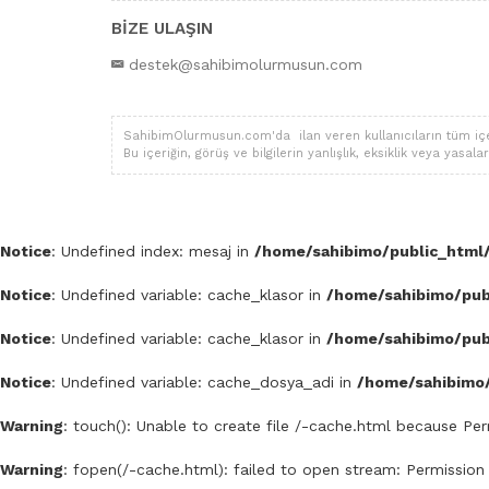
BİZE ULAŞIN
destek@sahibimolurmusun.com
SahibimOlurmusun.com'da ilan veren kullanıcıların tüm içerik,
Bu içeriğin, görüş ve bilgilerin yanlışlık, eksiklik veya yas
Notice
: Undefined index: mesaj in
/home/sahibimo/public_html/
Notice
: Undefined variable: cache_klasor in
/home/sahibimo/publ
Notice
: Undefined variable: cache_klasor in
/home/sahibimo/publ
Notice
: Undefined variable: cache_dosya_adi in
/home/sahibimo/
Warning
: touch(): Unable to create file /-cache.html because Pe
Warning
: fopen(/-cache.html): failed to open stream: Permission