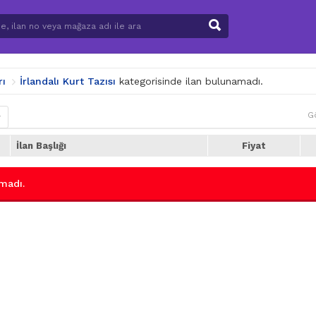
rı
İrlandalı Kurt Tazısı
kategorisinde ilan bulunamadı.
G
r
İlan Başlığı
Fiyat
madı.