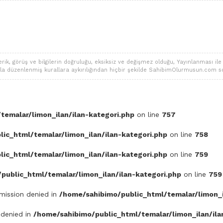
 görüş ve bilgilerin doğruluğu, eksiksiz ve değişmez olduğu, Yayınlanması ile ilgi
alarla düzenlenmiş kurallara aykırılığından hiçbir şekilde SahibimOlurmusun.com s
temalar/limon_ilan/ilan-kategori.php
on line
757
ic_html/temalar/limon_ilan/ilan-kategori.php
on line
758
ic_html/temalar/limon_ilan/ilan-kategori.php
on line
759
public_html/temalar/limon_ilan/ilan-kategori.php
on line
759
rmission denied in
/home/sahibimo/public_html/temalar/limon_i
 denied in
/home/sahibimo/public_html/temalar/limon_ilan/ila