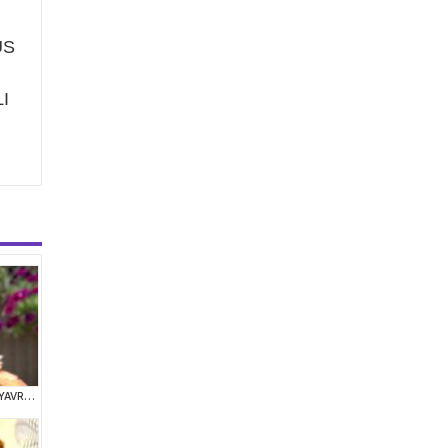
ÜS
I
TOY POODLE SEVİMLİ YAVRULAR EV ÜRETİMİ