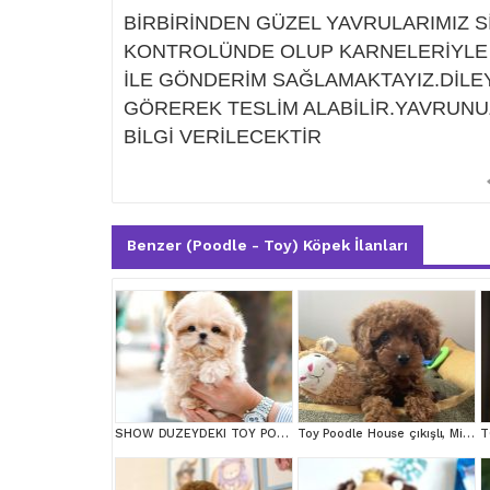
BİRBİRİNDEN GÜZEL YAVRULARIMIZ S
KONTROLÜNDE OLUP KARNELERİYLE T
İLE GÖNDERİM SAĞLAMAKTAYIZ.DİLEY
GÖREREK TESLİM ALABİLİR.YAVRUNU
BİLGİ VERİLECEKTİR
Benzer (Poodle - Toy) Köpek İlanları
SHOW DUZEYDEKI TOY POODLE BEBEKLERIM
Toy Poodle House çıkışlı, Micro Boy Toy Poodle kızımız yeni ailesini arıyor
T