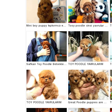
Mini boy puppy kıpkırmızı ev üretimi yavrularımız TOOY POODLE
Tooy poodle cinsi yavrular DİŞİ erkek mevcuttur
T
Safkan Toy Poodle Bebeklerimiz
TOY POODLE YAVRULARIM
T
TOY POODLE YAVRULARIM
Great Poodle puppies are waiting for you!
T