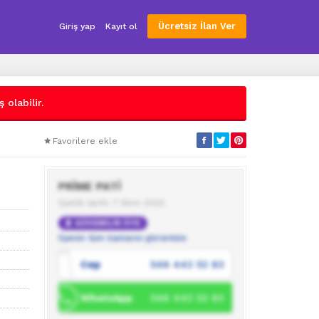
Ücretsiz İlan Ver
Giriş yap
Kayıt ol
 olabilir.
Favorilere ekle
PRİME PATİ
Üyelik tarihi: 7 Ekim 2023
GÜVENİLİR ÜYE
Üyenin tüm ilanlarını görüntüle
Cep
546 442 52 83
WhatsApp
546 442 52 83