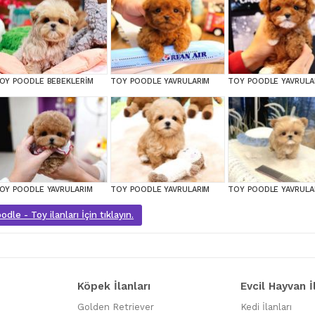
OY POODLE BEBEKLERİM
TOY POODLE YAVRULARIM
TOY POODLE YAVRULA
OY POODLE YAVRULARIM
TOY POODLE YAVRULARIM
TOY POODLE YAVRULA
dle - Toy ilanları İçin tıklayın.
Köpek İlanları
Evcil Hayvan İ
Golden Retriever
Kedi İlanları