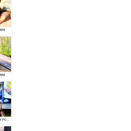
RIM
RIM
RED BROWN KORE TOY POODEL BEBEKLERİMİZ BAKIRKÖY