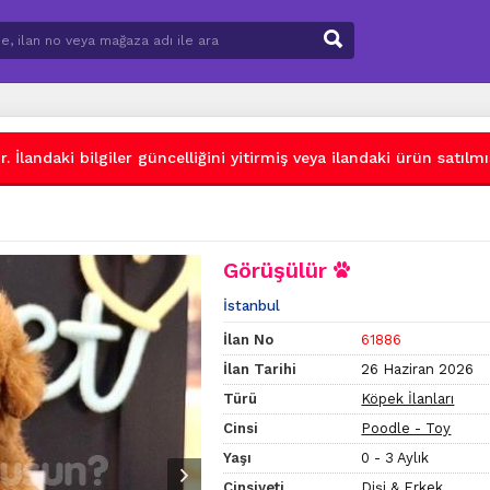
 İlandaki bilgiler güncelliğini yitirmiş veya ilandaki ürün satılmış
Görüşülür
İstanbul
İlan No
61886
İlan Tarihi
26 Haziran 2026
Türü
Köpek İlanları
Cinsi
Poodle - Toy
Yaşı
0 - 3 Aylık
Cinsiyeti
Dişi & Erkek