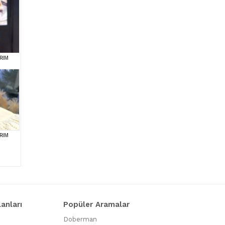
RIM
RIM
lanları
Popüler Aramalar
Doberman