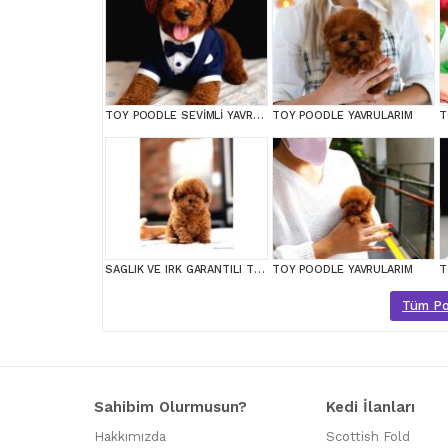
TOY POODLE SEVİMLİ YAVRULAR EV ÜRETİMİ
TOY POODLE YAVRULARIM
T
SAGLIK VE IRK GARANTILI TOY POODLE YAVRULARIM
TOY POODLE YAVRULARIM
T
Tüm Poo
Sahibim Olurmusun?
Kedi İlanları
Hakkımızda
Scottish Fold