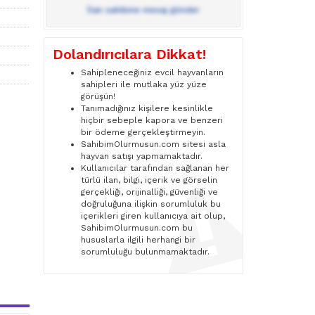
İlan sahibine mesaj gönder
Dolandırıcılara Dikkat!
Sahipleneceğiniz evcil hayvanların
sahipleri ile mutlaka yüz yüze
görüşün!
Tanımadığınız kişilere kesinlikle
hiçbir sebeple kapora ve benzeri
bir ödeme gerçekleştirmeyin.
SahibimOlurmusun.com sitesi asla
hayvan satışı yapmamaktadır.
Kullanıcılar tarafından sağlanan her
türlü ilan, bilgi, içerik ve görselin
gerçekliği, orijinalliği, güvenliği ve
doğruluğuna ilişkin sorumluluk bu
içerikleri giren kullanıcıya ait olup,
SahibimOlurmusun.com bu
hususlarla ilgili herhangi bir
sorumluluğu bulunmamaktadır.