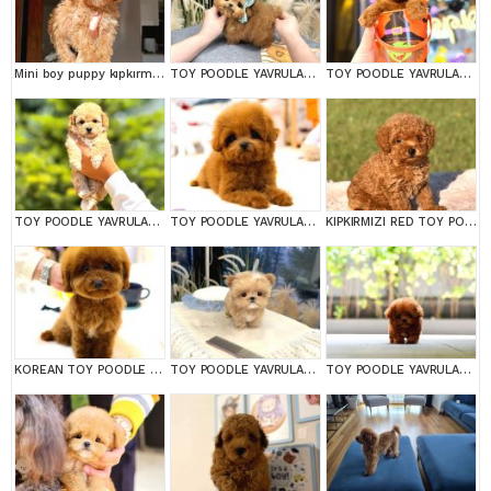
Mini boy puppy kıpkırmızı ev üretimi TOOY POODLE
TOY POODLE YAVRULARIM
TOY POODLE YAVRULARIM
TOY POODLE YAVRULARIM
TOY POODLE YAVRULARIM
KIPKIRMIZI RED TOY POODLE SEVİMLİ YAVRULAR
KOREAN TOY POODLE YAVRULARIM
TOY POODLE YAVRULARIM
TOY POODLE YAVRULARIM