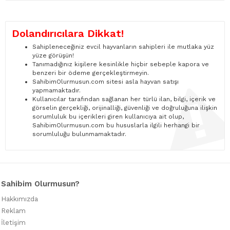
Dolandırıcılara Dikkat!
Sahipleneceğiniz evcil hayvanların sahipleri ile mutlaka yüz
yüze görüşün!
Tanımadığınız kişilere kesinlikle hiçbir sebeple kapora ve
benzeri bir ödeme gerçekleştirmeyin.
SahibimOlurmusun.com sitesi asla hayvan satışı
yapmamaktadır.
Kullanıcılar tarafından sağlanan her türlü ilan, bilgi, içerik ve
görselin gerçekliği, orijinalliği, güvenliği ve doğruluğuna ilişkin
sorumluluk bu içerikleri giren kullanıcıya ait olup,
SahibimOlurmusun.com bu hususlarla ilgili herhangi bir
sorumluluğu bulunmamaktadır.
Sahibim Olurmusun?
Hakkımızda
Reklam
İletişim