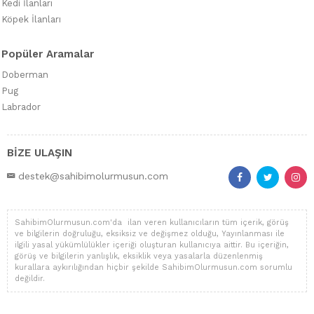
Kedi İlanları
Köpek İlanları
Popüler Aramalar
Doberman
Pug
Labrador
BİZE ULAŞIN
destek@sahibimolurmusun.com
SahibimOlurmusun.com'da ilan veren kullanıcıların tüm içerik, görüş
ve bilgilerin doğruluğu, eksiksiz ve değişmez olduğu, Yayınlanması ile
ilgili yasal yükümlülükler içeriği oluşturan kullanıcıya aittir. Bu içeriğin,
görüş ve bilgilerin yanlışlık, eksiklik veya yasalarla düzenlenmiş
kurallara aykırılığından hiçbir şekilde SahibimOlurmusun.com sorumlu
değildir.