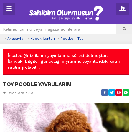
Anasayfa
Köpek İlanları
Poodle - Toy
İncelediğiniz ilanın yayınlanma süresi dolmuştur.
İlandaki bilgiler güncelliğini yitirmiş veya ilandaki ürün
satılmış olabilir.
TOY POODLE YAVRULARIM
Favorilere ekle