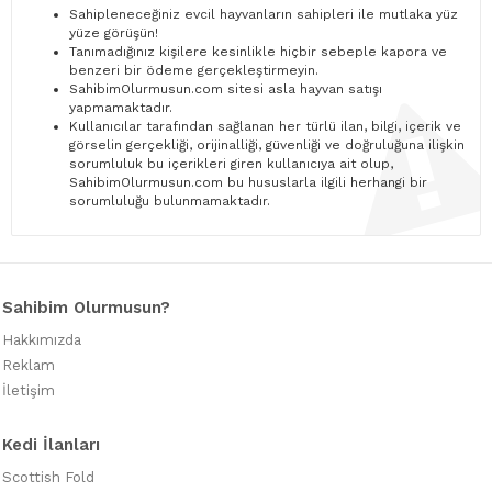
Sahipleneceğiniz evcil hayvanların sahipleri ile mutlaka yüz
yüze görüşün!
Tanımadığınız kişilere kesinlikle hiçbir sebeple kapora ve
benzeri bir ödeme gerçekleştirmeyin.
SahibimOlurmusun.com sitesi asla hayvan satışı
yapmamaktadır.
Kullanıcılar tarafından sağlanan her türlü ilan, bilgi, içerik ve
görselin gerçekliği, orijinalliği, güvenliği ve doğruluğuna ilişkin
sorumluluk bu içerikleri giren kullanıcıya ait olup,
SahibimOlurmusun.com bu hususlarla ilgili herhangi bir
sorumluluğu bulunmamaktadır.
Sahibim Olurmusun?
Hakkımızda
Reklam
İletişim
Kedi İlanları
Scottish Fold