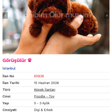
Görüşülür
İstanbul
İlan No
65936
İlan Tarihi
15 Haziran 2026
Türü
Köpek İlanları
Cinsi
Poodle - Toy
Yaşı
0 - 3 Aylık
Cinsiyeti
Dişi & Erkek