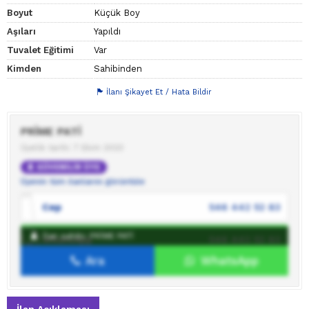
Boyut
Küçük Boy
Aşıları
Yapıldı
Tuvalet Eğitimi
Var
Kimden
Sahibinden
İlanı Şikayet Et / Hata Bildir
PRİME PATİ
Üyelik tarihi: 7 Ekim 2023
GÜVENİLİR ÜYE
Üyenin tüm ilanlarını görüntüle
Cep
546 442 52 83
İlan sahibi: PRİME PATİ
WhatsApp
546 442 52 83
Ara
WhatsApp
İlan sahibine mesaj gönder