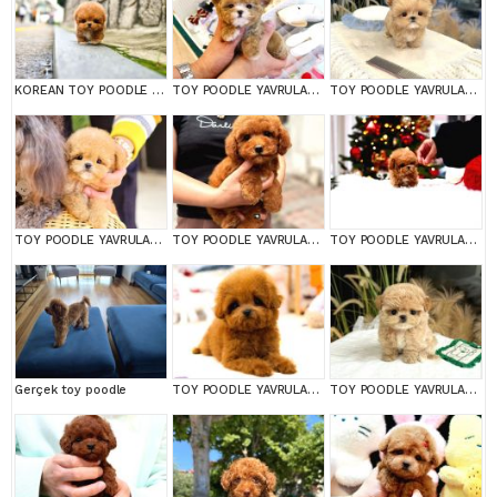
KOREAN TOY POODLE YAVRULARIMIZ
TOY POODLE YAVRULARIM
TOY POODLE YAVRULARIM
TOY POODLE YAVRULARIM
TOY POODLE YAVRULARIM
TOY POODLE YAVRULARIM
Gerçek toy poodle
TOY POODLE YAVRULARIM
TOY POODLE YAVRULARIM