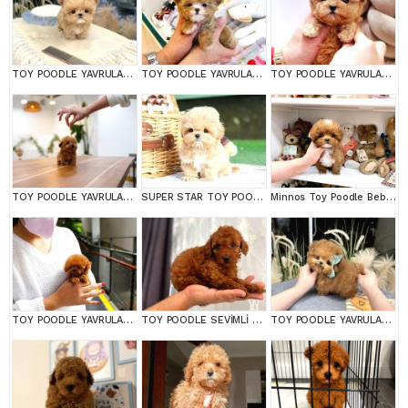
TOY POODLE YAVRULARIM
TOY POODLE YAVRULARIM
TOY POODLE YAVRULARIM
TOY POODLE YAVRULARIM
SUPER STAR TOY POODLE YAVRULARIM
Minnos Toy Poodle Bebeklerimiz
TOY POODLE YAVRULARIM
TOY POODLE SEVİMLİ YAVRULAR EV ÜRETİMİ
TOY POODLE YAVRULARIM