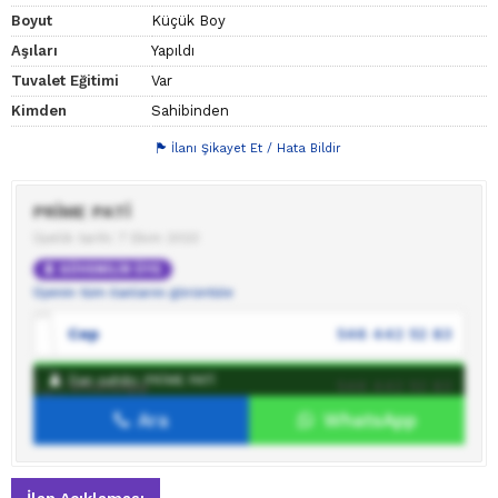
Boyut
Küçük Boy
Aşıları
Yapıldı
Tuvalet Eğitimi
Var
Kimden
Sahibinden
İlanı Şikayet Et / Hata Bildir
PRİME PATİ
Üyelik tarihi: 7 Ekim 2023
GÜVENİLİR ÜYE
Üyenin tüm ilanlarını görüntüle
Cep
546 442 52 83
İlan sahibi: PRİME PATİ
WhatsApp
546 442 52 83
Ara
WhatsApp
İlan sahibine mesaj gönder