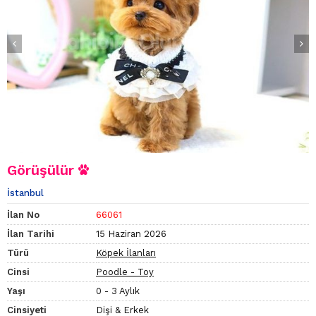
Görüşülür
İstanbul
İlan No
66061
İlan Tarihi
15 Haziran 2026
Türü
Köpek İlanları
Cinsi
Poodle - Toy
Yaşı
0 - 3 Aylık
Cinsiyeti
Dişi & Erkek