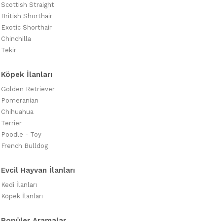
Scottish Straight
British Shorthair
Exotic Shorthair
Chinchilla
Tekir
Köpek İlanları
Golden Retriever
Pomeranian
Chihuahua
Terrier
Poodle - Toy
French Bulldog
Evcil Hayvan İlanları
Kedi İlanları
Köpek İlanları
Popüler Aramalar