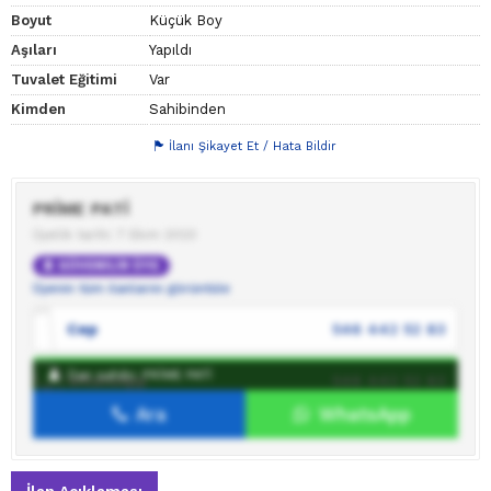
Boyut
Küçük Boy
Aşıları
Yapıldı
Tuvalet Eğitimi
Var
Kimden
Sahibinden
İlanı Şikayet Et / Hata Bildir
PRİME PATİ
Üyelik tarihi: 7 Ekim 2023
GÜVENİLİR ÜYE
Üyenin tüm ilanlarını görüntüle
Cep
546 442 52 83
İlan sahibi: PRİME PATİ
WhatsApp
546 442 52 83
Ara
WhatsApp
İlan sahibine mesaj gönder