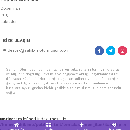
Doberman
Pug
Labrador
BİZE ULAŞIN
destek@sahibimolurmusun.com
SahibimOlurmusun.com'da ilan veren kullanıcıların tüm içerik, görüş
ve bilgilerin doğruluğu, eksiksiz ve değişmez olduğu, Yayınlanması ile
ilgili yasal yükümlülükler içeriği oluşturan kullanıcıya aittir. Bu içeriğin,
görüş ve bilgilerin yanlışlık, eksiklik veya yasalarla düzenlenmiş
kurallara aykırılığından hiçbir şekilde SahibimOlurmusun.com sorumlu
değildir.
Notice
: Undefined index: mesaj in
/home/sahibimo/public_html/temalar/limon_ilan/ilan.php
on
Anasayfa
Vitrin
İlan Ekle
Giriş Yap