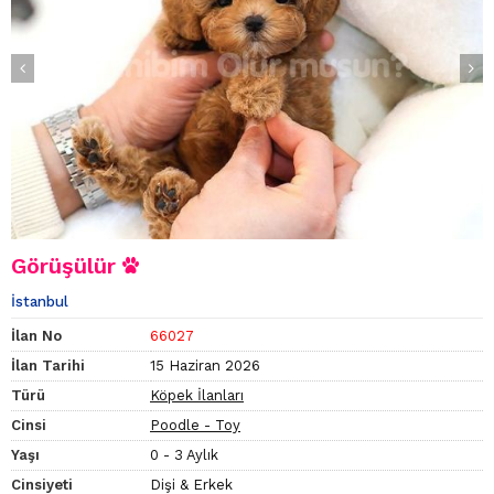
Görüşülür
İstanbul
İlan No
66027
İlan Tarihi
15 Haziran 2026
Türü
Köpek İlanları
Cinsi
Poodle - Toy
Yaşı
0 - 3 Aylık
Cinsiyeti
Dişi & Erkek