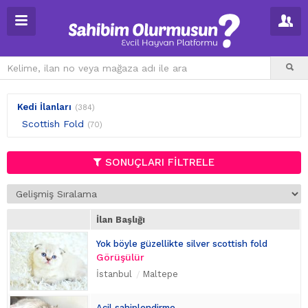
Kedi İlanları
(384)
Scottish Fold
(70)
SONUÇLARI FİLTRELE
İlan Başlığı
Yok böyle güzellikte silver scottish fold
Görüşülür
İstanbul
Maltepe
Acil sahiplendirme