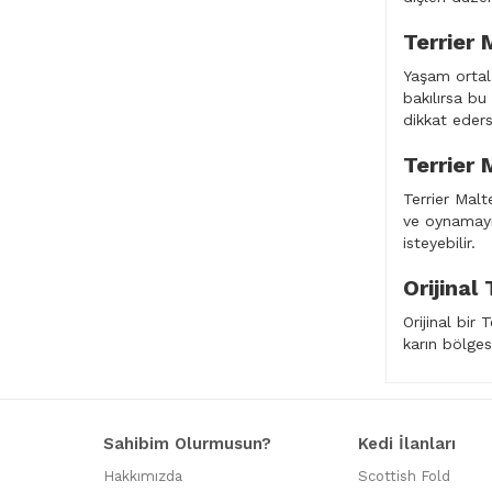
Terrier 
Yaşam ortala
bakılırsa bu
dikkat ederse
Terrier 
Terrier Malt
ve oynamayı
isteyebilir.
Orijinal
Orijinal bir
karın bölges
Sahibim Olurmusun?
Kedi İlanları
Hakkımızda
Scottish Fold