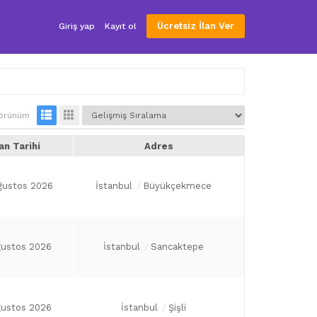
Ücretsiz İlan Ver
Giriş yap
Kayıt ol
örünüm
lan Tarihi
Adres
ğustos 2026
İstanbul
Büyükçekmece
ğustos 2026
İstanbul
Sancaktepe
ğustos 2026
İstanbul
Şişli