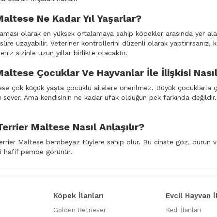
Maltese Ne Kadar Yıl Yaşarlar?
ması olarak en yüksek ortalamaya sahip köpekler arasında yer alan T
 süre uzayabilir. Veteriner kontrollerini düzenli olarak yaptırırsanız,
niz sizinle uzun yıllar birlikte olacaktır.
Maltese Çocuklar Ve Hayvanlar İle İlişkisi Nası
ese çok küçük yaşta çocuklu ailelere önerilmez. Büyük çocuklarla ço
 sever. Ama kendisinin ne kadar ufak olduğun pek farkında değild
 Terrier Maltese Nasıl Anlaşılır?
 Terrier Maltese bembeyaz tüylere sahip olur. Bu cinste göz, burun ve 
i hafif pembe görünür.
Köpek İlanları
Evcil Hayvan İ
Golden Retriever
Kedi İlanları