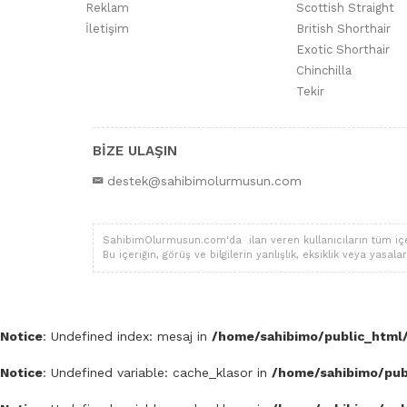
Reklam
Scottish Straight
İletişim
British Shorthair
Exotic Shorthair
Chinchilla
Tekir
BİZE ULAŞIN
destek@sahibimolurmusun.com
SahibimOlurmusun.com'da ilan veren kullanıcıların tüm içerik,
Bu içeriğin, görüş ve bilgilerin yanlışlık, eksiklik veya yas
Notice
: Undefined index: mesaj in
/home/sahibimo/public_html/
Notice
: Undefined variable: cache_klasor in
/home/sahibimo/publ