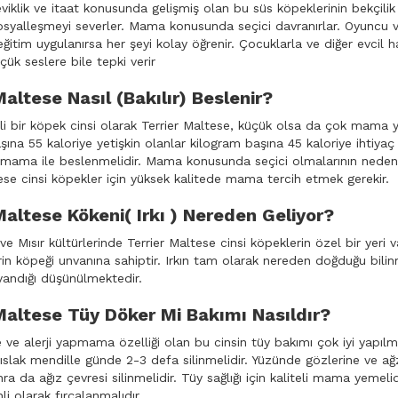
viklik ve itaat konusunda gelişmiş olan bu süs köpeklerinin bekçilik yö
syalleşmeyi severler. Mama konusunda seçici davranırlar. Oyuncu ve
ğitim uygulanırsa her şeyi kolay öğrenir. Çocuklarla ve diğer evcil ha
çük seslere bile tepki verir
Maltese Nasıl (Bakılır) Beslenir?
i bir köpek cinsi olarak Terrier Maltese, küçük olsa da çok mama yem
şına 55 kaloriye yetişkin olanlar kilogram başına 45 kaloriye ihtiya
u mama ile beslenmelidir. Mama konusunda seçici olmalarının nedeni 
ese cinsi köpekler için yüksek kalitede mama tercih etmek gerekir.
Maltese Kökeni( Irkı ) Nereden Geliyor?
ve Mısır kültürlerinde Terrier Maltese cinsi köpeklerin özel bir yeri v
lerin köpeği unvanına sahiptir. Irkın tam olarak nereden doğduğu bi
yandığı düşünülmektedir.
Maltese Tüy Döker Mi Bakımı Nasıldır?
e alerji yapmama özelliği olan bu cinsin tüy bakımı çok iyi yapılmal
ıslak mendille günde 2-3 defa silinmelidir. Yüzünde gözlerine ve a
ra da ağız çevresi silinmelidir. Tüy sağlığı için kaliteli mama yemelid
li olarak fırçalanmalıdır.