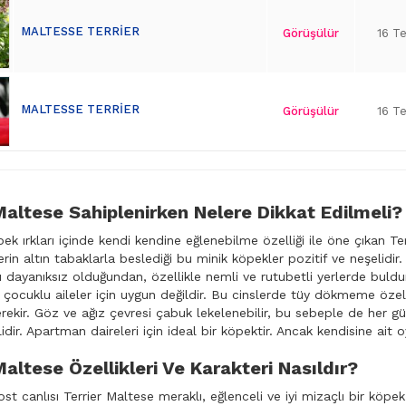
MALTESSE TERRİER
Görüşülür
16 T
MALTESSE TERRİER
Görüşülür
16 T
Maltese Sahiplenirken Nelere Dikkat Edilmeli?
k ırkları içinde kendi kendine eğlenebilme özelliği ile öne çıkan Terri
elerin altın tabaklarla beslediği bu minik köpekler pozitif ve neşelidi
ı dayanıksız olduğundan, özellikle nemli ve rutubetli yerlerde bul
 çocuklu aileler için uygun değildir. Bu cinslerde tüy dökmeme özell
rekir. Göz ve ağız çevresi çabuk lekelenebilir, bu sebeple de her gü
dir. Apartman daireleri için ideal bir köpektir. Ancak kendisine ait oy
Maltese Özellikleri Ve Karakteri Nasıldır?
st canlısı Terrier Maltese meraklı, eğlenceli ve iyi mizaçlı bir köpe