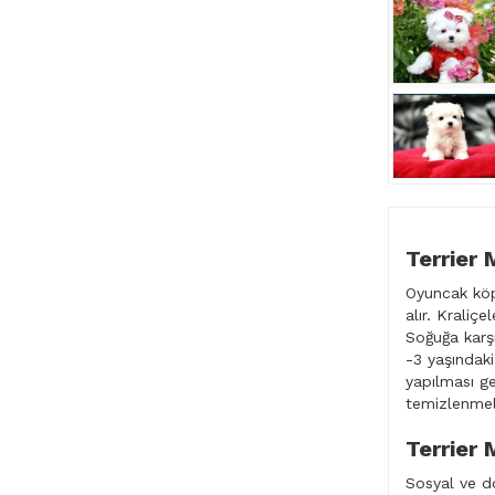
Terrier 
Oyuncak köpe
alır. Kraliç
Soğuğa karş
-3 yaşındaki
yapılması ge
temizlenmeli
Terrier 
Sosyal ve do