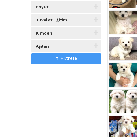
Boyut
Tuvalet Eğitimi
Kimden
Aşıları
Filtrele