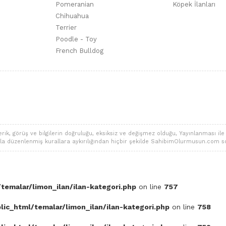
Pomeranian
Köpek İlanları
Chihuahua
Terrier
Poodle - Toy
French Bulldog
 görüş ve bilgilerin doğruluğu, eksiksiz ve değişmez olduğu, Yayınlanması ile ilgi
alarla düzenlenmiş kurallara aykırılığından hiçbir şekilde SahibimOlurmusun.com s
temalar/limon_ilan/ilan-kategori.php
on line
757
ic_html/temalar/limon_ilan/ilan-kategori.php
on line
758