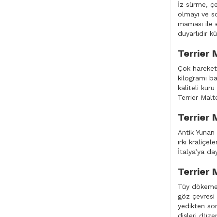
İz sürme, çe
olmayı ve so
maması ile e
duyarlıdır kü
Terrier 
Çok hareketl
kilogramı ba
kaliteli kur
Terrier Malt
Terrier 
Antik Yunan 
ırkı kraliçe
İtalya’ya da
Terrier 
Tüy dökeme v
göz çevresi 
yedikten son
dişleri düzen