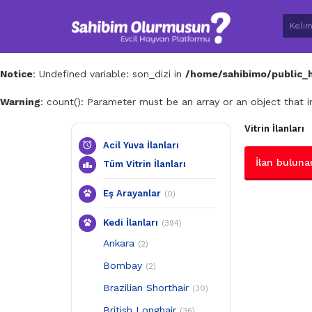
Notice
: Undefined variable: son_dizi in
/home/sahibimo/public_ht
Warning
: count(): Parameter must be an array or an object that
Vitrin İlanları
Acil Yuva İlanları
İlan buluna
Tüm Vitrin İlanları
Eş Arayanlar
(0)
Kedi İlanları
(394)
Ankara
(2)
Bombay
(2)
Brazilian Shorthair
(30)
British Longhair
(36)