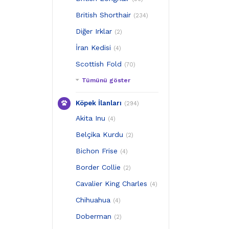
British Shorthair
(234)
Diğer Irklar
(2)
İran Kedisi
(4)
Scottish Fold
(70)
Tümünü göster
Köpek İlanları
(294)
Akita Inu
(4)
Belçika Kurdu
(2)
Bichon Frise
(4)
Border Collie
(2)
Cavalier King Charles
(4)
Chihuahua
(4)
Doberman
(2)