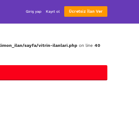
Ücretsiz İlan Ver
Giriş yap
Kayıt ol
mon_ilan/sayfa/vitrin-ilanlari.php
on line
40