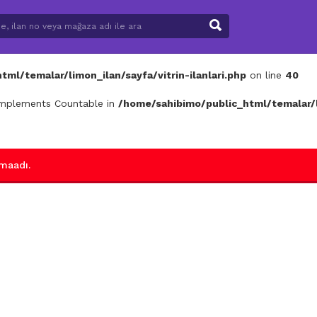
ml/temalar/limon_ilan/sayfa/vitrin-ilanlari.php
on line
40
 implements Countable in
/home/sahibimo/public_html/temalar/li
maadı.