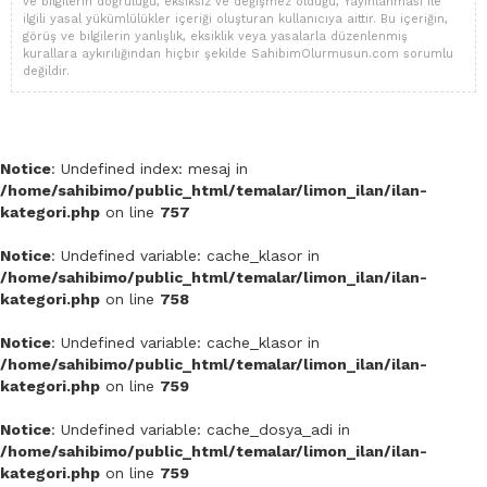
ve bilgilerin doğruluğu, eksiksiz ve değişmez olduğu, Yayınlanması ile
ilgili yasal yükümlülükler içeriği oluşturan kullanıcıya aittir. Bu içeriğin,
görüş ve bilgilerin yanlışlık, eksiklik veya yasalarla düzenlenmiş
kurallara aykırılığından hiçbir şekilde SahibimOlurmusun.com sorumlu
değildir.
Notice
: Undefined index: mesaj in
/home/sahibimo/public_html/temalar/limon_ilan/ilan-
kategori.php
on line
757
Notice
: Undefined variable: cache_klasor in
/home/sahibimo/public_html/temalar/limon_ilan/ilan-
kategori.php
on line
758
Notice
: Undefined variable: cache_klasor in
/home/sahibimo/public_html/temalar/limon_ilan/ilan-
kategori.php
on line
759
Notice
: Undefined variable: cache_dosya_adi in
/home/sahibimo/public_html/temalar/limon_ilan/ilan-
kategori.php
on line
759