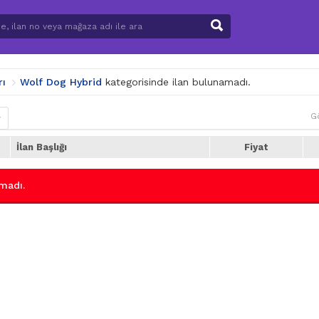
rı
Wolf Dog Hybrid
kategorisinde ilan bulunamadı.
G
r
İlan Başlığı
Fiyat
madı.