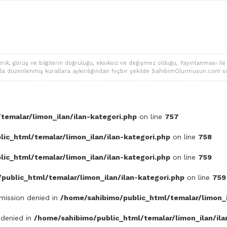
 görüş ve bilgilerin doğruluğu, eksiksiz ve değişmez olduğu, Yayınlanması ile ilgi
alarla düzenlenmiş kurallara aykırılığından hiçbir şekilde SahibimOlurmusun.com s
temalar/limon_ilan/ilan-kategori.php
on line
757
ic_html/temalar/limon_ilan/ilan-kategori.php
on line
758
ic_html/temalar/limon_ilan/ilan-kategori.php
on line
759
public_html/temalar/limon_ilan/ilan-kategori.php
on line
759
rmission denied in
/home/sahibimo/public_html/temalar/limon_i
 denied in
/home/sahibimo/public_html/temalar/limon_ilan/ila