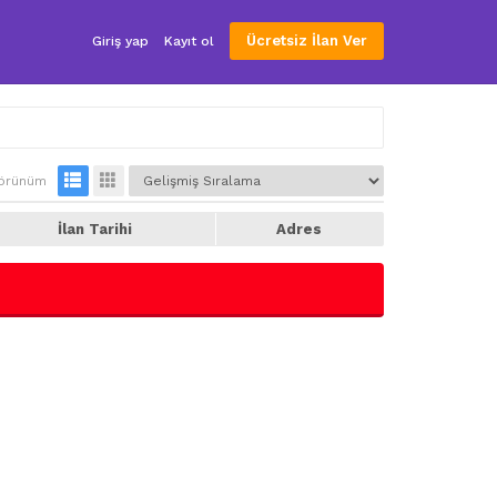
Ücretsiz İlan Ver
Giriş yap
Kayıt ol
örünüm
İlan Tarihi
Adres