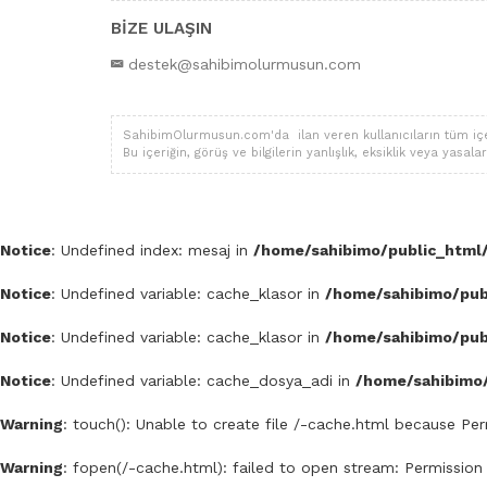
BİZE ULAŞIN
destek@sahibimolurmusun.com
SahibimOlurmusun.com'da ilan veren kullanıcıların tüm içerik,
Bu içeriğin, görüş ve bilgilerin yanlışlık, eksiklik veya yas
Notice
: Undefined index: mesaj in
/home/sahibimo/public_html/
Notice
: Undefined variable: cache_klasor in
/home/sahibimo/publ
Notice
: Undefined variable: cache_klasor in
/home/sahibimo/publ
Notice
: Undefined variable: cache_dosya_adi in
/home/sahibimo/
Warning
: touch(): Unable to create file /-cache.html because Pe
Warning
: fopen(/-cache.html): failed to open stream: Permission