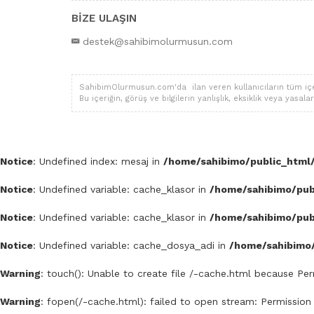
BİZE ULAŞIN
destek@sahibimolurmusun.com
SahibimOlurmusun.com'da ilan veren kullanıcıların tüm içerik,
Bu içeriğin, görüş ve bilgilerin yanlışlık, eksiklik veya yas
Notice
: Undefined index: mesaj in
/home/sahibimo/public_html/
Notice
: Undefined variable: cache_klasor in
/home/sahibimo/publ
Notice
: Undefined variable: cache_klasor in
/home/sahibimo/publ
Notice
: Undefined variable: cache_dosya_adi in
/home/sahibimo/
Warning
: touch(): Unable to create file /-cache.html because Pe
Warning
: fopen(/-cache.html): failed to open stream: Permission