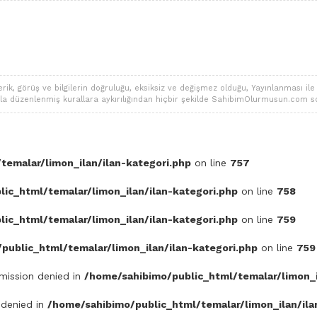
 görüş ve bilgilerin doğruluğu, eksiksiz ve değişmez olduğu, Yayınlanması ile ilgi
alarla düzenlenmiş kurallara aykırılığından hiçbir şekilde SahibimOlurmusun.com s
temalar/limon_ilan/ilan-kategori.php
on line
757
ic_html/temalar/limon_ilan/ilan-kategori.php
on line
758
ic_html/temalar/limon_ilan/ilan-kategori.php
on line
759
public_html/temalar/limon_ilan/ilan-kategori.php
on line
759
rmission denied in
/home/sahibimo/public_html/temalar/limon_i
 denied in
/home/sahibimo/public_html/temalar/limon_ilan/ila