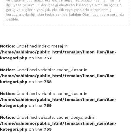
ve bilgilerin doğruluğu, eksiksiz ve değişmez olduğu, Yayınlanması ile
ilgili yasal yükümlülükler içeriği oluşturan kullanıcıya aittir. Bu içeriğin,
görüş ve bilgilerin yanlışlık, eksiklik veya yasalarla düzenlenmiş
kurallara aykırılığından hiçbir şekilde SahibimOlurmusun.com sorumlu
değildir.
Notice
: Undefined index: mesaj in
/home/sahibimo/public_html/temalar/limon_ilan/ilan-
kategori.php
on line
757
Notice
: Undefined variable: cache_klasor in
/home/sahibimo/public_html/temalar/limon_ilan/ilan-
kategori.php
on line
758
Notice
: Undefined variable: cache_klasor in
/home/sahibimo/public_html/temalar/limon_ilan/ilan-
kategori.php
on line
759
Notice
: Undefined variable: cache_dosya_adi in
/home/sahibimo/public_html/temalar/limon_ilan/ilan-
kategori.php
on line
759