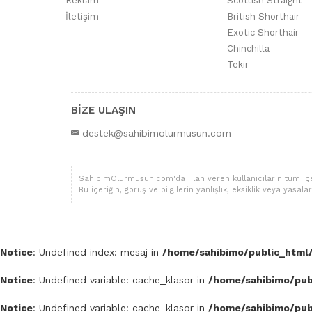
Reklam
Scottish Straight
İletişim
British Shorthair
Exotic Shorthair
Chinchilla
Tekir
BİZE ULAŞIN
destek@sahibimolurmusun.com
SahibimOlurmusun.com'da ilan veren kullanıcıların tüm içerik,
Bu içeriğin, görüş ve bilgilerin yanlışlık, eksiklik veya yas
Notice
: Undefined index: mesaj in
/home/sahibimo/public_html/
Notice
: Undefined variable: cache_klasor in
/home/sahibimo/publ
Notice
: Undefined variable: cache_klasor in
/home/sahibimo/publ