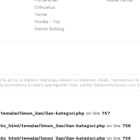
Pomeranian
Köpek İlanları
Chihuahua
Terrier
Poodle - Toy
French Bulldog
 görüş ve bilgilerin doğruluğu, eksiksiz ve değişmez olduğu, Yayınlanması ile ilgi
alarla düzenlenmiş kurallara aykırılığından hiçbir şekilde SahibimOlurmusun.com s
temalar/limon_ilan/ilan-kategori.php
on line
757
ic_html/temalar/limon_ilan/ilan-kategori.php
on line
758
ic_html/temalar/limon_ilan/ilan-kategori.php
on line
759