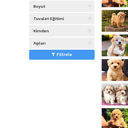
Boyut
Tuvalet Eğitimi
Kimden
Aşıları
Filtrele