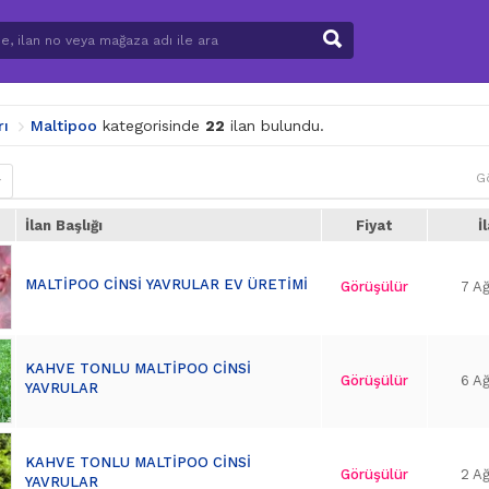
rı
Maltipoo
kategorisinde
22
ilan bulundu.
G
r
İlan Başlığı
Fiyat
İ
MALTİPOO CİNSİ YAVRULAR EV ÜRETİMİ
Görüşülür
7 A
KAHVE TONLU MALTİPOO CİNSİ
Görüşülür
6 A
YAVRULAR
KAHVE TONLU MALTİPOO CİNSİ
Görüşülür
2 A
YAVRULAR