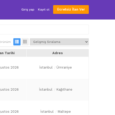
Ücretsiz İlan Ver
Giriş yap
Kayıt ol
örünüm
lan Tarihi
Adres
ğustos 2026
İstanbul
Ümraniye
ğustos 2026
İstanbul
Kağıthane
ğustos 2026
İstanbul
Maltepe