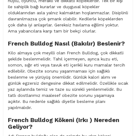
huylu, oyuncu, meraklı ve dikkatli köpeklerdir. Tek bir kişi
ile sahiplik bağı kurarlar ve duygusal köpekler
olduklarından asla yalnız kalmaktan hoşlanmazlar. Disiplinli
davranılmazsa çok şımarık olabilir. Kedilerle köpeklerden
çok daha iyi anlaşırlar. Gereksiz havlama eğilimi yoktur.
Ama yabancılara karşı tam bir bekçi olurlar.
French Bulldog Nasıl (Bakılır) Beslenir?
Kilo almaya çok meyilli olan French Bulldog, çok dikkatli
şekilde beslenmelidir. Tahıl içermeyen, ayrıca kuzu eti,
somon, sığır eti veya tavuk eti içerikli kuru mamalar tercih
edilebilir. Obezite sorunu yaşanmaması için sağlıklı
beslenme ve yürüyüş önemlidir. Günlük kalori alımı ve
günlük egzersiz dengesine dikkat edilmelidir. Özellikle sıcak
yaz aylarında temiz ve taze su sürekli yenilenmelidir. Bu
tatlı dostlarımız maalesef obezite sorunu yaşamaya
açıktır. Bu nedenle sağlıklı diyetle besleme planı
yapılmalıdır.
French Bulldog Kökeni (Irkı ) Nereden
Geliyor?