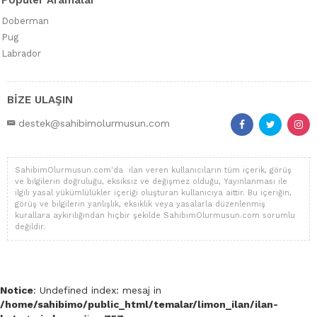
Popüler Aramalar
Doberman
Pug
Labrador
BİZE ULAŞIN
destek@sahibimolurmusun.com
SahibimOlurmusun.com'da ilan veren kullanıcıların tüm içerik, görüş
ve bilgilerin doğruluğu, eksiksiz ve değişmez olduğu, Yayınlanması ile
ilgili yasal yükümlülükler içeriği oluşturan kullanıcıya aittir. Bu içeriğin,
görüş ve bilgilerin yanlışlık, eksiklik veya yasalarla düzenlenmiş
kurallara aykırılığından hiçbir şekilde SahibimOlurmusun.com sorumlu
değildir.
Notice
: Undefined index: mesaj in
/home/sahibimo/public_html/temalar/limon_ilan/ilan-