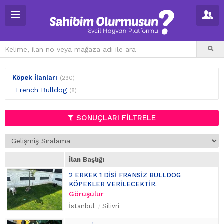
Köpek İlanları
(290)
French Bulldog
(8)
SONUÇLARI FİLTRELE
İlan Başlığı
2 ERKEK 1 DİSİ FRANSİZ BULLDOG
KÖPEKLER VERİLECEKTİR.
Görüşülür
İstanbul
Silivri