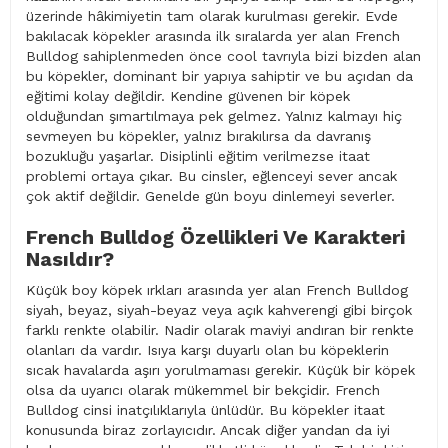
üzerinde hâkimiyetin tam olarak kurulması gerekir. Evde
bakılacak köpekler arasında ilk sıralarda yer alan French
Bulldog sahiplenmeden önce cool tavrıyla bizi bizden alan
bu köpekler, dominant bir yapıya sahiptir ve bu açıdan da
eğitimi kolay değildir. Kendine güvenen bir köpek
olduğundan şımartılmaya pek gelmez. Yalnız kalmayı hiç
sevmeyen bu köpekler, yalnız bırakılırsa da davranış
bozukluğu yaşarlar. Disiplinli eğitim verilmezse itaat
problemi ortaya çıkar. Bu cinsler, eğlenceyi sever ancak
çok aktif değildir. Genelde gün boyu dinlemeyi severler.
French Bulldog Özellikleri Ve Karakteri
Nasıldır?
Küçük boy köpek ırkları arasında yer alan French Bulldog
siyah, beyaz, siyah-beyaz veya açık kahverengi gibi birçok
farklı renkte olabilir. Nadir olarak maviyi andıran bir renkte
olanları da vardır. Isıya karşı duyarlı olan bu köpeklerin
sıcak havalarda aşırı yorulmaması gerekir. Küçük bir köpek
olsa da uyarıcı olarak mükemmel bir bekçidir. French
Bulldog cinsi inatçılıklarıyla ünlüdür. Bu köpekler itaat
konusunda biraz zorlayıcıdır. Ancak diğer yandan da iyi