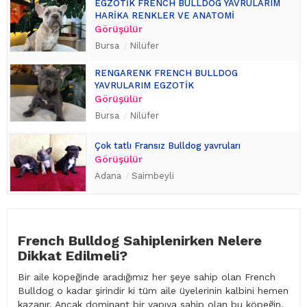
EGZOTİK FRENCH BULLDOG YAVRULARIM
HARİKA RENKLER VE ANATOMİ
Görüşülür
Bursa
Nilüfer
RENGARENK FRENCH BULLDOG
YAVRULARIM EGZOTİK
Görüşülür
Bursa
Nilüfer
Çok tatlı Fransız Bulldog yavruları
Görüşülür
Adana
Saimbeyli
French Bulldog Sahiplenirken Nelere
Dikkat Edilmeli?
Bir aile köpeğinde aradığımız her şeye sahip olan French
Bulldog o kadar şirindir ki tüm aile üyelerinin kalbini hemen
kazanır. Ancak dominant bir yapıya sahip olan bu köpeğin,