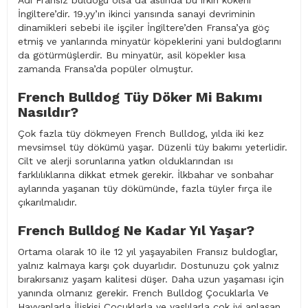
Adı Fransız buldoğu olsa da aslında bu ırkın kökeni
İngiltere’dir. 19.yy’ın ikinci yarısında sanayi devriminin
dinamikleri sebebi ile işçiler İngiltere’den Fransa’ya göç
etmiş ve yanlarında minyatür köpeklerini yani buldoglarını
da götürmüşlerdir. Bu minyatür, asil köpekler kısa
zamanda Fransa’da popüler olmuştur.
French Bulldog Tüy Döker Mi Bakımı
Nasıldır?
Çok fazla tüy dökmeyen French Bulldog, yılda iki kez
mevsimsel tüy dökümü yaşar. Düzenli tüy bakımı yeterlidir.
Cilt ve alerji sorunlarına yatkın olduklarından ısı
farklılıklarına dikkat etmek gerekir. İlkbahar ve sonbahar
aylarında yaşanan tüy dökümünde, fazla tüyler fırça ile
çıkarılmalıdır.
French Bulldog Ne Kadar Yıl Yaşar?
Ortama olarak 10 ile 12 yıl yaşayabilen Fransız buldoglar,
yalnız kalmaya karşı çok duyarlıdır. Dostunuzu çok yalnız
bırakırsanız yaşam kalitesi düşer. Daha uzun yaşaması için
yanında olmanız gerekir. French Bulldog Çocuklarla Ve
Hayvanlarla İlişkisi Çocuklarla ve yaşlılarla çok iyi anlaşan