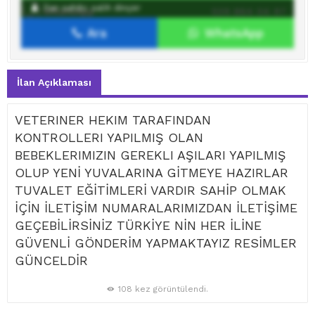
İlan sahibi: salih dinçer
WhatsApp
539 864 04 97
Ara
WhatsApp
İlan sahibine mesaj gönder
İlan Açıklaması
VETERINER HEKIM TARAFINDAN
KONTROLLERI YAPILMIŞ OLAN
BEBEKLERIMIZIN GEREKLI AŞILARI YAPILMIŞ
OLUP YENİ YUVALARINA GİTMEYE HAZIRLAR
TUVALET EĞİTİMLERİ VARDIR SAHİP OLMAK
İÇİN İLETİŞİM NUMARALARIMIZDAN İLETİŞİME
GEÇEBİLİRSİNİZ TÜRKİYE NİN HER İLİNE
GÜVENLİ GÖNDERİM YAPMAKTAYIZ RESİMLER
GÜNCELDİR
108 kez görüntülendi.