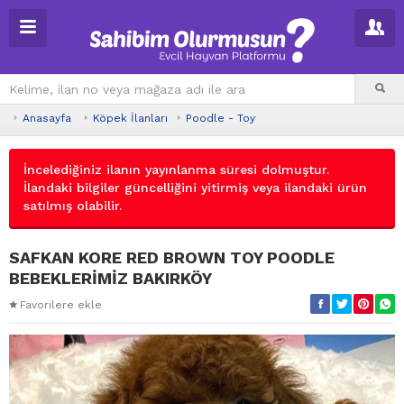
Anasayfa
Köpek İlanları
Poodle - Toy
İncelediğiniz ilanın yayınlanma süresi dolmuştur.
İlandaki bilgiler güncelliğini yitirmiş veya ilandaki ürün
satılmış olabilir.
SAFKAN KORE RED BROWN TOY POODLE
BEBEKLERİMİZ BAKIRKÖY
Favorilere ekle