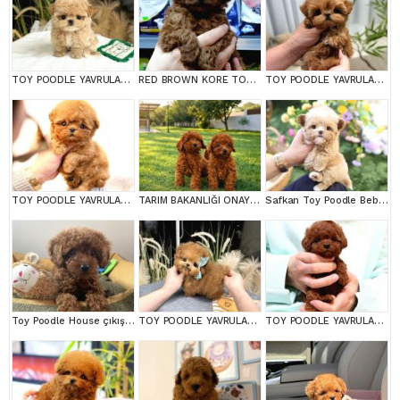
TOY POODLE YAVRULARIM
RED BROWN KORE TOY POODEL BEBEKLERİMİZ BAKIRKÖY
TOY POODLE YAVRULARIM
TOY POODLE YAVRULARIM
TARIM BAKANLIĞI ONAYLI A KALİTE TOY YAVRULAR
Safkan Toy Poodle Bebeklerimiz
Toy Poodle House çıkışlı, Micro Boy Toy Poodle kızımız yeni ailesini arıyor
TOY POODLE YAVRULARIM
TOY POODLE YAVRULARIM