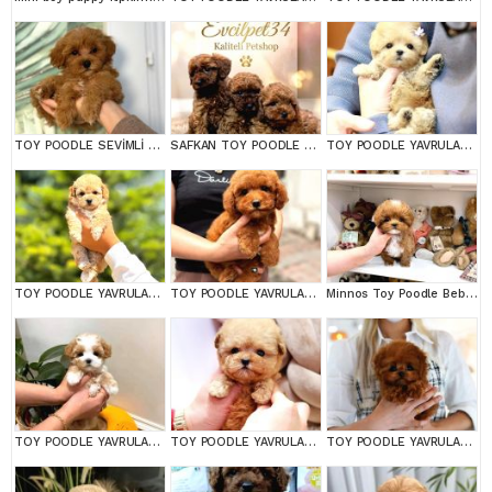
TOY POODLE SEVİMLİ YAVRULAR EV ÜRETİMİ
SAFKAN TOY POODLE BEBEKLERİMİZ BAKIRKÖY
TOY POODLE YAVRULARIM
TOY POODLE YAVRULARIM
TOY POODLE YAVRULARIM
Minnos Toy Poodle Bebeklerimiz
TOY POODLE YAVRULARIM
TOY POODLE YAVRULARIM
TOY POODLE YAVRULARIM