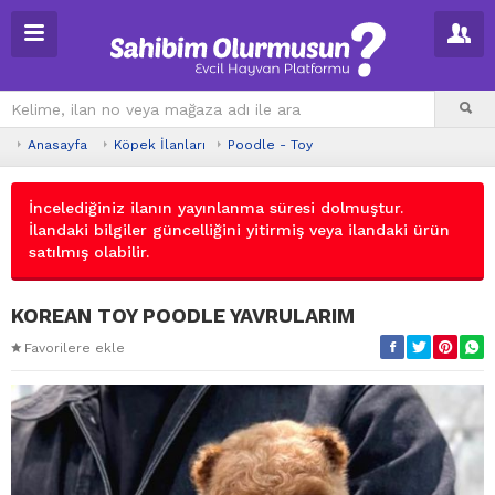
Anasayfa
Köpek İlanları
Poodle - Toy
İncelediğiniz ilanın yayınlanma süresi dolmuştur.
İlandaki bilgiler güncelliğini yitirmiş veya ilandaki ürün
satılmış olabilir.
KOREAN TOY POODLE YAVRULARIM
Favorilere ekle