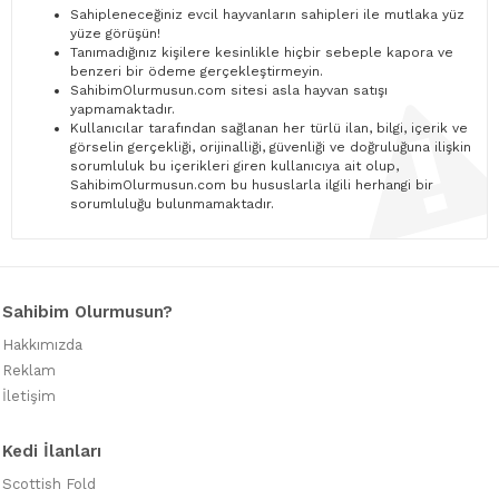
Sahipleneceğiniz evcil hayvanların sahipleri ile mutlaka yüz
yüze görüşün!
Tanımadığınız kişilere kesinlikle hiçbir sebeple kapora ve
benzeri bir ödeme gerçekleştirmeyin.
SahibimOlurmusun.com sitesi asla hayvan satışı
yapmamaktadır.
Kullanıcılar tarafından sağlanan her türlü ilan, bilgi, içerik ve
görselin gerçekliği, orijinalliği, güvenliği ve doğruluğuna ilişkin
sorumluluk bu içerikleri giren kullanıcıya ait olup,
SahibimOlurmusun.com bu hususlarla ilgili herhangi bir
sorumluluğu bulunmamaktadır.
Sahibim Olurmusun?
Hakkımızda
Reklam
İletişim
Kedi İlanları
Scottish Fold