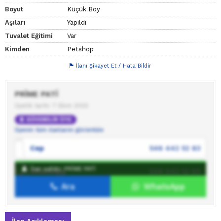
Boyut
Küçük Boy
Aşıları
Yapıldı
Tuvalet Eğitimi
Var
Kimden
Petshop
İlanı Şikayet Et / Hata Bildir
PRİME PATİ
Üyelik tarihi: 7 Ekim 2023
GÜVENİLİR ÜYE
Üyenin tüm ilanlarını görüntüle
Cep
546 442 52 83
İlan sahibi: PRİME PATİ
WhatsApp
546 442 52 83
Ara
WhatsApp
İlan sahibine mesaj gönder