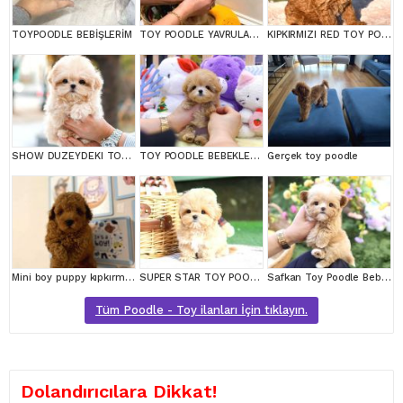
TOYPOODLE BEBİŞLERİM
TOY POODLE YAVRULARIM
KIPKIRMIZI RED TOY POODLE SEVİMLİ YAVRULAR
SHOW DUZEYDEKI TOY POODLE BEBEKLERIM
TOY POODLE BEBEKLERİM
Gerçek toy poodle
Mini boy puppy kıpkırmızı ev üretimi yavrularımız TOOY POODLE
SUPER STAR TOY POODLE YAVRULARIM
Safkan Toy Poodle Bebeklerimiz
Tüm Poodle - Toy ilanları İçin tıklayın.
Dolandırıcılara Dikkat!