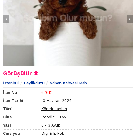
Görüşülür
İstanbul
Beylikdüzü
Adnan Kahveci Mah.
İlan No
67612
İlan Tarihi
10 Haziran 2026
Türü
Köpek İlanları
Cinsi
Poodle - Toy
Yaşı
0 - 3 Aylık
Cinsiyeti
Dişi & Erkek