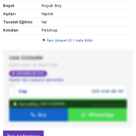
Boyut
Küçük Boy
Aşıları
Yapıldı
Tuvalet Eğitimi
Var
Kimden
Petshop
İlanı Şikayet Et / Hata Bildir
CEM ÖZDEMİR
Üyelik tarihi: 25 Mayıs 2020
GÜVENİLİR ÜYE
Üyenin tüm ilanlarını görüntüle
Cep
539 436 88 90
İlan sahibi: CEM ÖZDEMİR
WhatsApp
539 436 88 90
Ara
WhatsApp
İlan sahibine mesaj gönder