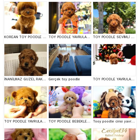
KOREAN TOY POODLE YAVRULARIM
TOY POODLE YAVRULARIM
TOY POODLE SEVİMLİ YAVRULAR EV ÜRETİMİ
İNANİLMAZ GUZEL RAKAMLARA GERÇEK TOY YAVRULAR
Gerçek toy poodle
TOY POODLE YAVRULARIM
TOY POODLE YAVRULARIM
TOY POODLE BEBEKLERİM
Tooy poodle cinsi yavrular DİŞİ erkek mevcuttur