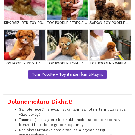
KIPKIRMIZI RED TOY POODLE SEVİMLİ YAVRULAR
TOY POODLE BEBEKLERİM
SAFKAN TOY POODLE BEBEKLERİMİZ BAKIRKÖY
TOY POODLE YAVRULARIM
TOY POODLE YAVRULARIM
TOY POODLE YAVRULARIM
Tüm Poodle - Toy ilanları İçin tıklayın.
Dolandırıcılara Dikkat!
Sahipleneceğiniz evcil hayvanların sahipleri ile mutlaka yüz
yüze görüşün!
Tanımadığınız kişilere kesinlikle hiçbir sebeple kapora ve
benzeri bir ödeme gerçekleştirmeyin.
SahibimOlurmusun.com sitesi asla hayvan satışı