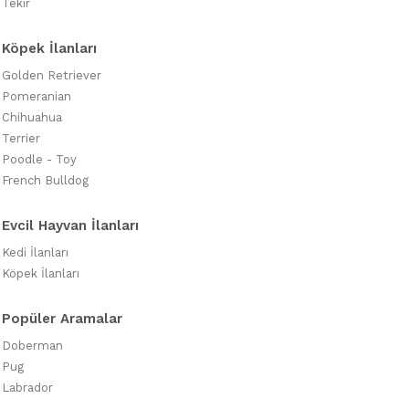
Tekir
Köpek İlanları
Golden Retriever
Pomeranian
Chihuahua
Terrier
Poodle - Toy
French Bulldog
Evcil Hayvan İlanları
Kedi İlanları
Köpek İlanları
Popüler Aramalar
Doberman
Pug
Labrador