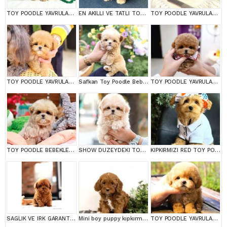
TOY POODLE YAVRULARIM
EN AKILLI VE TATLI TOY POODLE BEBEKLERIMIZ
TOY POODLE YAVRULARIM
TOY POODLE YAVRULARIM
Safkan Toy Poodle Bebeklerimiz
TOY POODLE YAVRULARIM
TOY POODLE BEBEKLERİM
SHOW DUZEYDEKI TOY POODLE BEBEKLERIM
KIPKIRMIZI RED TOY POODLE SEVİMLİ YAVRULAR
SAGLIK VE IRK GARANTILI TOY POODLE YAVRULARIM
Mini boy puppy kıpkırmızı ev üretimi TOOY POODLE
TOY POODLE YAVRULARIM