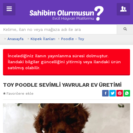
Anasayfa
Köpek İlanları
Poodle - Toy
İncelediğiniz ilanın yayınlanma süresi dolmuştur.
İlandaki bilgiler güncelliğini yitirmiş veya ilandaki ürün
satılmış olabilir.
TOY POODLE SEVİMLİ YAVRULAR EV ÜRETİMİ
Favorilere ekle