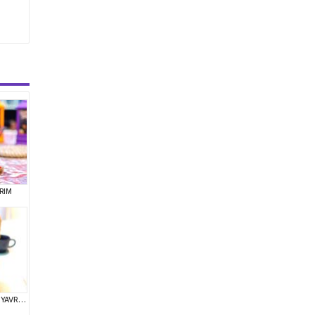
RIM
KOREAN TOY POODLE YAVRULARIM