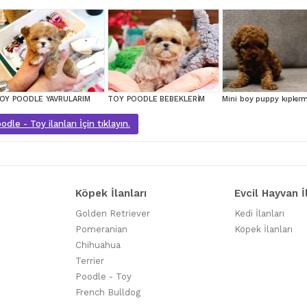
OY POODLE YAVRULARIM
TOY POODLE BEBEKLERİM
dle - Toy ilanları İçin tıklayın.
Köpek İlanları
Evcil Hayvan İ
Golden Retriever
Kedi İlanları
Pomeranian
Köpek İlanları
Chihuahua
Terrier
Poodle - Toy
French Bulldog