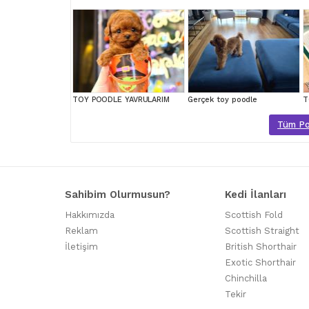
TOY POODLE YAVRULARIM
Gerçek toy poodle
T
Tüm Poo
Sahibim Olurmusun?
Kedi İlanları
Hakkımızda
Scottish Fold
Reklam
Scottish Straight
İletişim
British Shorthair
Exotic Shorthair
Chinchilla
Tekir