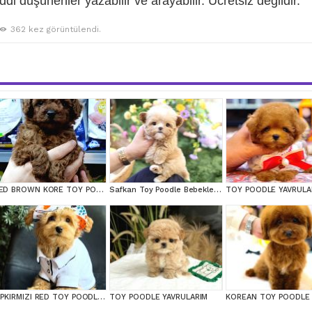
iddi düşünenler yazabilir ve arayabilir. Ücretsiz değildir.
362 kez görüntülendi.
RED BROWN KORE TOY POODEL BEBEKLERİMİZ BAKIRKÖY
Safkan Toy Poodle Bebeklerimiz
TOY POODLE YAVRULA
KIPKIRMIZI RED TOY POODLE SEVİMLİ YAVRULAR
TOY POODLE YAVRULARIM