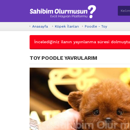
Anasayfa
Köpek İlanları
Poodle - Toy
İncelediğiniz ilanın yayınlanma süresi dolmuştur.
TOY POODLE YAVRULARIM