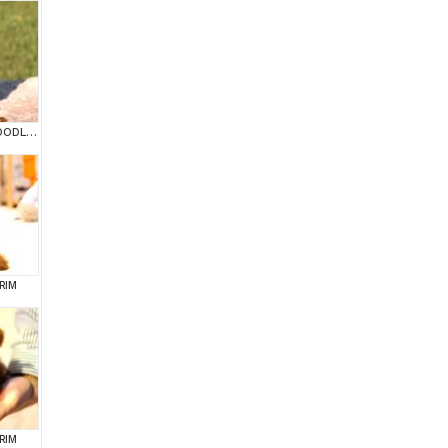
KIPKIRMIZI RED TOY POODLE SEVİMLİ YAVRULAR
RIM
RIM