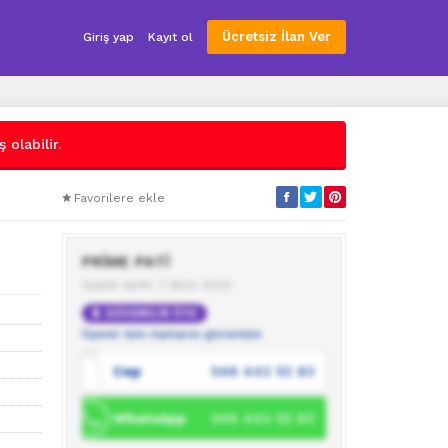
Ücretsiz İlan Ver
Giriş yap
Kayıt ol
 olabilir.
Favorilere ekle
PRİME PATİ
Üyelik tarihi: 7 Ekim 2023
GÜVENİLİR ÜYE
Üyenin tüm ilanlarını görüntüle
Cep
546 442 52 83
WhatsApp
546 442 52 83