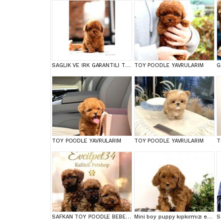
SAGLIK VE IRK GARANTILI TOY POODLE YAVRULARIM
TOY POODLE YAVRULARIM
TOY POODLE YAVRULARIM
TOY POODLE YAVRULARIM
SAFKAN TOY POODLE BEBEKLERİMİZ BAKIRKÖY
Mini boy puppy kıpkırmızı ev üretimi TOOY POODLE