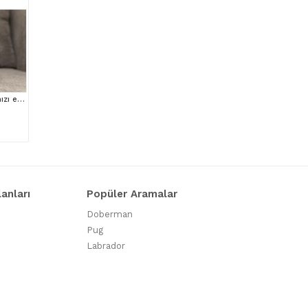
Mini boy puppy kıpkırmızı ev üretimi TOOY POODLE
lanları
Popüler Aramalar
Doberman
Pug
Labrador