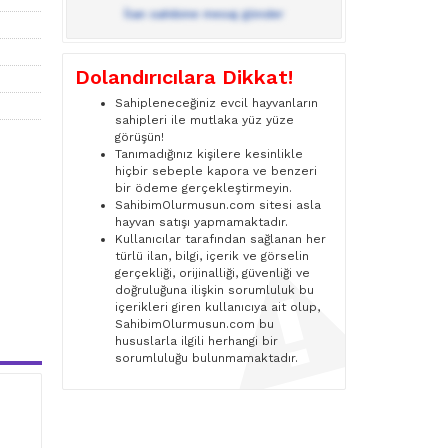
İlan sahibine mesaj gönder
Dolandırıcılara Dikkat!
Sahipleneceğiniz evcil hayvanların
sahipleri ile mutlaka yüz yüze
görüşün!
Tanımadığınız kişilere kesinlikle
hiçbir sebeple kapora ve benzeri
bir ödeme gerçekleştirmeyin.
SahibimOlurmusun.com sitesi asla
hayvan satışı yapmamaktadır.
Kullanıcılar tarafından sağlanan her
türlü ilan, bilgi, içerik ve görselin
gerçekliği, orijinalliği, güvenliği ve
doğruluğuna ilişkin sorumluluk bu
içerikleri giren kullanıcıya ait olup,
SahibimOlurmusun.com bu
hususlarla ilgili herhangi bir
sorumluluğu bulunmamaktadır.