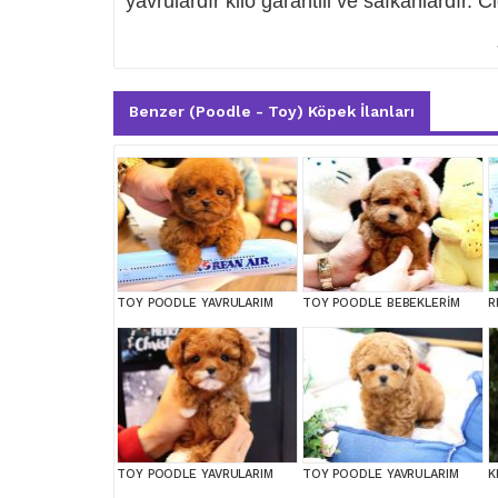
yavrulardır kilo garantili ve safkanlardır. C
Benzer (Poodle - Toy) Köpek İlanları
TOY POODLE YAVRULARIM
TOY POODLE BEBEKLERİM
TOY POODLE YAVRULARIM
TOY POODLE YAVRULARIM