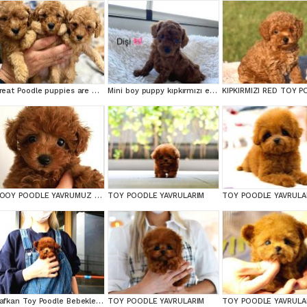
Great Poodle puppies are waiting for you!
Mini boy puppy kıpkırmızı ev üretimi TOOY POODLE
TOOY POODLE YAVRUMUZ 0 TEACUP
TOY POODLE YAVRULARIM
TOY POODLE YAVRULA
Safkan Toy Poodle Bebeklerimiz
TOY POODLE YAVRULARIM
TOY POODLE YAVRULA