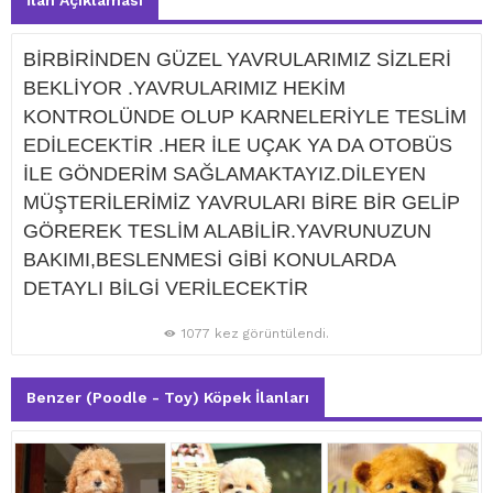
İlan Açıklaması
BİRBİRİNDEN GÜZEL YAVRULARIMIZ SİZLERİ
BEKLİYOR .YAVRULARIMIZ HEKİM
KONTROLÜNDE OLUP KARNELERİYLE TESLİM
EDİLECEKTİR .HER İLE UÇAK YA DA OTOBÜS
İLE GÖNDERİM SAĞLAMAKTAYIZ.DİLEYEN
MÜŞTERİLERİMİZ YAVRULARI BİRE BİR GELİP
GÖREREK TESLİM ALABİLİR.YAVRUNUZUN
BAKIMI,BESLENMESİ GİBİ KONULARDA
DETAYLI BİLGİ VERİLECEKTİR
1077 kez görüntülendi.
Benzer (Poodle - Toy) Köpek İlanları