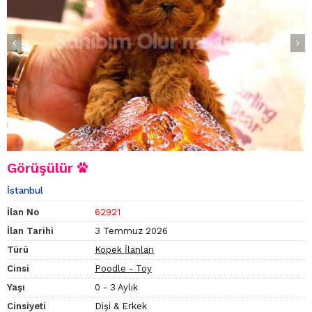
Görüşülür
İstanbul
İlan No
62921
İlan Tarihi
3 Temmuz 2026
Türü
Köpek İlanları
Cinsi
Poodle - Toy
Yaşı
0 - 3 Aylık
Cinsiyeti
Dişi & Erkek