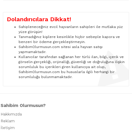
Dolandırıcılara Dikkat!
Sahipleneceğiniz evcil hayvanların sahipleri ile mutlaka yüz
yüze görüşün!
Tanımadığınız kişilere kesinlikle hiçbir sebeple kapora ve
benzeri bir ödeme gerçekleştirmeyin.
SahibimOlurmusun.com sitesi asla hayvan satışı
yapmamaktadır.
Kullanıcılar tarafından sağlanan her türlü ilan, bilgi, içerik ve
görselin gerçekliği, orijinalliği, güvenliği ve doğruluğuna ilişkin
sorumluluk bu içerikleri giren kullanıcıya ait olup,
SahibimOlurmusun.com bu hususlarla ilgili herhangi bir
sorumluluğu bulunmamaktadır.
Sahibim Olurmusun?
Hakkımızda
Reklam
İletişim