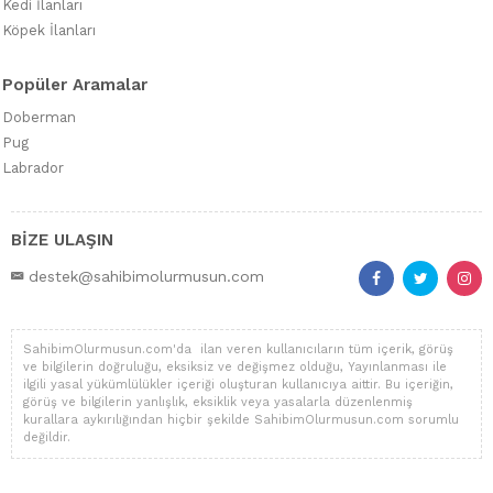
Kedi İlanları
Köpek İlanları
Popüler Aramalar
Doberman
Pug
Labrador
BİZE ULAŞIN
destek@sahibimolurmusun.com
SahibimOlurmusun.com'da ilan veren kullanıcıların tüm içerik, görüş
ve bilgilerin doğruluğu, eksiksiz ve değişmez olduğu, Yayınlanması ile
ilgili yasal yükümlülükler içeriği oluşturan kullanıcıya aittir. Bu içeriğin,
görüş ve bilgilerin yanlışlık, eksiklik veya yasalarla düzenlenmiş
kurallara aykırılığından hiçbir şekilde SahibimOlurmusun.com sorumlu
değildir.