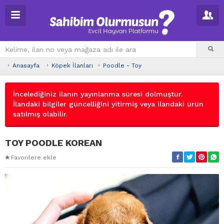
Anasayfa
Köpek İlanları
Poodle - Toy
İncelediğiniz ilanın yayınlanma süresi dolmuştur.
İlandaki bilgiler güncelliğini yitirmiş veya ilandaki ürün
satılmış olabilir.
TOY POODLE KOREAN
Favorilere ekle