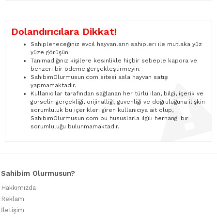
Dolandırıcılara Dikkat!
Sahipleneceğiniz evcil hayvanların sahipleri ile mutlaka yüz
yüze görüşün!
Tanımadığınız kişilere kesinlikle hiçbir sebeple kapora ve
benzeri bir ödeme gerçekleştirmeyin.
SahibimOlurmusun.com sitesi asla hayvan satışı
yapmamaktadır.
Kullanıcılar tarafından sağlanan her türlü ilan, bilgi, içerik ve
görselin gerçekliği, orijinalliği, güvenliği ve doğruluğuna ilişkin
sorumluluk bu içerikleri giren kullanıcıya ait olup,
SahibimOlurmusun.com bu hususlarla ilgili herhangi bir
sorumluluğu bulunmamaktadır.
Sahibim Olurmusun?
Hakkımızda
Reklam
İletişim