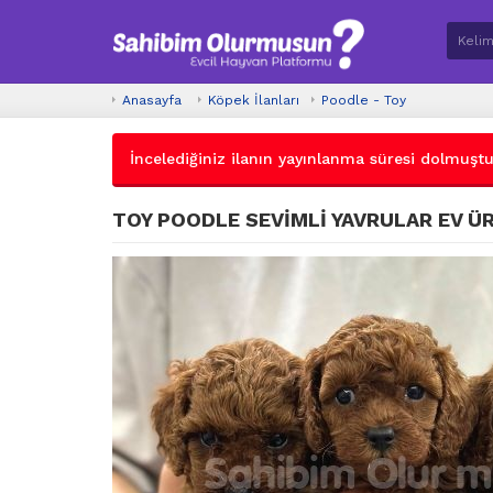
Anasayfa
Köpek İlanları
Poodle - Toy
İncelediğiniz ilanın yayınlanma süresi dolmuştur.
TOY POODLE SEVİMLİ YAVRULAR EV Ü