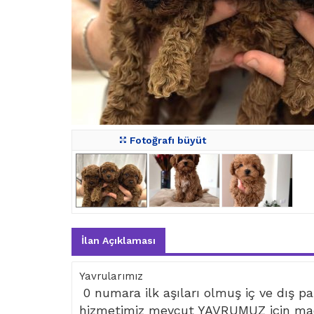
Fotoğrafı büyüt
İlan Açıklaması
Yavrularımız
0 numara ilk aşıları olmuş iç ve dış par
hizmetimiz mevcut YAVRUMUZ için mad