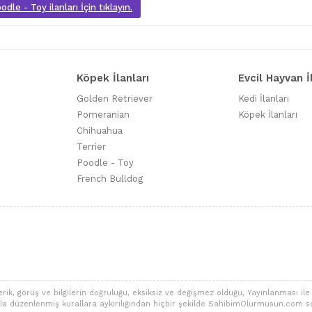
dle - Toy ilanları İçin tıklayın.
Köpek İlanları
Evcil Hayvan İ
Golden Retriever
Kedi İlanları
Pomeranian
Köpek İlanları
Chihuahua
Terrier
Poodle - Toy
French Bulldog
 görüş ve bilgilerin doğruluğu, eksiksiz ve değişmez olduğu, Yayınlanması ile ilgi
alarla düzenlenmiş kurallara aykırılığından hiçbir şekilde SahibimOlurmusun.com s