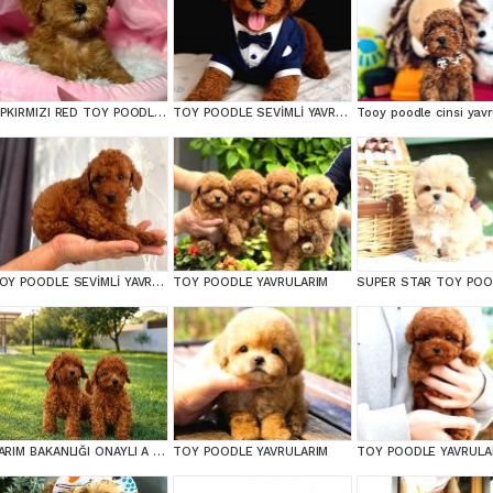
KIPKIRMIZI RED TOY POODLE SEVİMLİ YAVRULAR
TOY POODLE SEVİMLİ YAVRULAR EV ÜRETİMİ
TOY POODLE SEVİMLİ YAVRULAR EV ÜRETİMİ
TOY POODLE YAVRULARIM
TARIM BAKANLIĞI ONAYLI A KALİTE TOY YAVRULAR
TOY POODLE YAVRULARIM
TOY POODLE YAVRULA