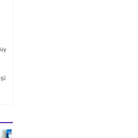
tüy
Sİ