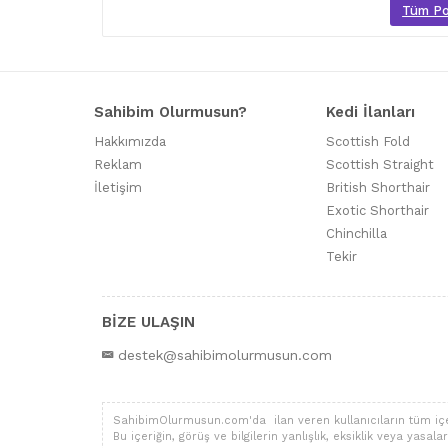
Tüm Poo
Sahibim Olurmusun?
Kedi İlanları
Hakkımızda
Scottish Fold
Reklam
Scottish Straight
İletişim
British Shorthair
Exotic Shorthair
Chinchilla
Tekir
BİZE ULAŞIN
destek@sahibimolurmusun.com
SahibimOlurmusun.com'da ilan veren kullanıcıların tüm içerik,
Bu içeriğin, görüş ve bilgilerin yanlışlık, eksiklik veya yas