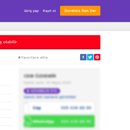
Ücretsiz İlan Ver
Giriş yap
Kayıt ol
 olabilir.
Favorilere ekle
CEM ÖZDEMİR
Üyelik tarihi: 25 Mayıs 2020
GÜVENİLİR ÜYE
Üyenin tüm ilanlarını görüntüle
Cep
539 436 88 90
WhatsApp
539 436 88 90