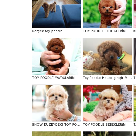
Gerçek toy poodle
TOY POODLE BEBEKLERİM
TOY POODLE YAVRULARIM
Toy Poodle House çıkışlı, Micro Boy Toy Poodle kızımız yeni ailesini arıyor
SHOW DUZEYDEKI TOY POODLE BEBEKLERIM
TOY POODLE BEBEKLERİM