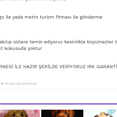
go ile yada metro turizm firması ile gönderme
bakılıp sizlere temin ediyoruz kesinlikle büyümezler 
ut kokusuda yoktur
NESİ İLE HAZIR ŞEKİLDE VERİYORUZ IRK GARANTİ
58 kez görüntülendi.