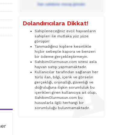
İlan sahibine mesaj gönder
Dolandırıcılara Dikkat!
Sahipleneceğiniz evcil hayvanların
sahipleri ile mutlaka yüz yüze
görüşün!
Tanımadığınız kişilere kesinlikle
hiçbir sebeple kapora ve benzeri
bir ödeme gerçekleştirmeyin.
SahibimOlurmusun.com sitesi asla
hayvan satışı yapmamaktadır.
Kullanıcılar tarafından sağlanan her
türlü ilan, bilgi, içerik ve görselin
gerçekliği, orijinalliği, güvenliği ve
doğruluğuna ilişkin sorumluluk bu
içerikleri giren kullanıcıya ait olup,
SahibimOlurmusun.com bu
hususlarla ilgili herhangi bir
sorumluluğu bulunmamaktadır.
ner