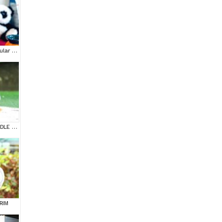
Tooy poodle cinsi yavrular DİŞİ erkek mevcuttur
SUPER STAR TOY POODLE YAVRULARIM
RIM