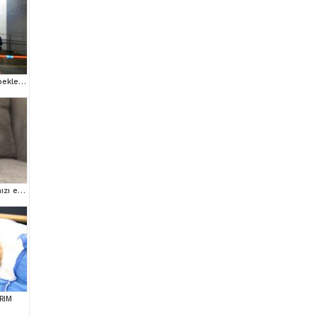
Safkan Toy Poodle Bebeklerimiz
Mini boy puppy kıpkırmızı ev üretimi TOOY POODLE
RIM