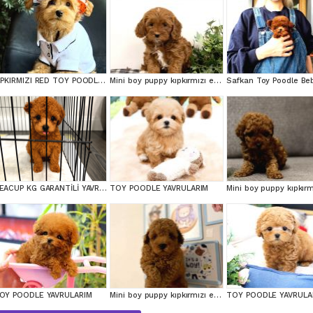
KIPKIRMIZI RED TOY POODLE SEVİMLİ YAVRULAR
Mini boy puppy kıpkırmızı ev üretimi TOOY POODLE
TEACUP KG GARANTİLİ YAVRULAR
TOY POODLE YAVRULARIM
OY POODLE YAVRULARIM
Mini boy puppy kıpkırmızı ev üretimi yavrularımız TOOY POODLE
TOY POODLE YAVRULA