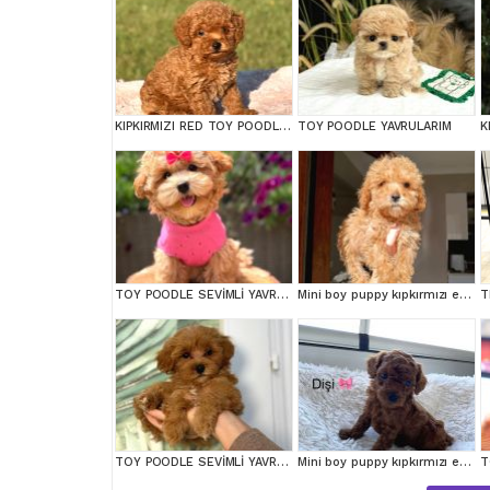
KIPKIRMIZI RED TOY POODLE SEVİMLİ YAVRULAR
TOY POODLE YAVRULARIM
TOY POODLE SEVİMLİ YAVRULAR EV ÜRETİMİ
Mini boy puppy kıpkırmızı ev üretimi TOOY POODLE
TOY POODLE SEVİMLİ YAVRULAR EV ÜRETİMİ
Mini boy puppy kıpkırmızı ev üretimi TOOY POODLE
T