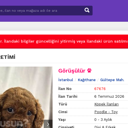
 İlandaki bilgiler güncelliğini yitirmiş veya ilandaki ürün satılmış
RETİMİ
Görüşülür
İstanbul
Kağıthane
Gültepe Mah.
İlan No
67676
İlan Tarihi
6 Temmuz 2026
Türü
Köpek İlanları
Cinsi
Poodle - Toy
Yaşı
0 - 3 Aylık
Cinsiyeti
Dişi & Erkek