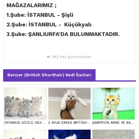
MAĞAZALARIMIZ ;
1.Şube: İSTANBUL - Şişli
2.Şube: İSTANBUL - Küçükyalı
3.Şube: ŞANLIURFA'DA BULUNMAKTADIR.
382 kez görüntülendi.
Benzer (British Shorthair) Kedi İlanları
OKYANUS GÖZLÜ SİLVER POİNT BRİTİSH SHORTHAİR YAVRUMUZ
2 AYLIK ERKEK BRİTİSH SHORT HAİR
ŞAMPİYON ANNE VE BABANI YAVRUSU NY11 GOLDEN BRİTİSH SHORTHAİR YAVRUMUZ