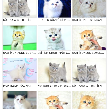
KÜT KAFA GRİ BRİTİSH SHORTHAİR YAVRULARIMIZ
BONCUK GÖZLÜ SİLVER BRİTİSH SHORTHAİR NS1133
ŞAMPİYON SOYUNDAN LYNX BRİTİSH SHORTHAİR
ŞAMPİYON ANNE VE BABANI YAVRUSU NY11 GOLDEN BRİTİSH SHORTHAİR YAVRUMUZ
BRİTİSH SHORTHAİR YAVRUMUZ
ŞAMPİYONLUK SOYUNDAN NY11 GOLDEN BRİTİSH SHORTHAİR
MUHTEŞEM YÜZ HATTI SİLVER BRİTİSH SHORTHAİRNS1133
Küt kafa gri british shorthair yavrularımız
KÜT KAFA GRİ BRİTİSH SHORTHAİR YAVRULARIMIZ