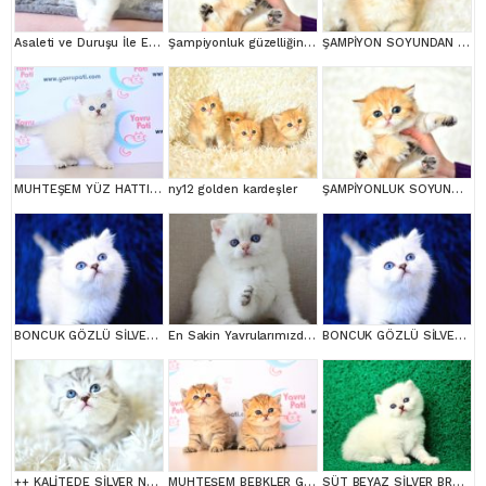
Asaleti ve Duruşu İle Eşsiz Güzellikte Ragdoll
Şampiyonluk güzelliğinde ny11 golden british shorthair
ŞAMPİYON SOYUNDAN NY11 GOLDEN BRİTİSH SHORTHAİR
MUHTEŞEM YÜZ HATTI SİLVER BRİTİSH SHORTHAİRNS1133
ny12 golden kardeşler
ŞAMPİYONLUK SOYUNDAN NY11 GOLDEN BRİTİSH SHORTHAİR
BONCUK GÖZLÜ SİLVER BRİTİSH SHORTHAİR NS1133
En Sakin Yavrularımızdan NS1133 British Shorthair
BONCUK GÖZLÜ SİLVER BRİTİSH SHORTHAİR NS1133
++ KALİTEDE SİLVER NS24 BRİTİSH SHORTHAİR
MUHTEŞEM BEBKLER GOLDEN BRİTİSH SHORTHAİR
SÜT BEYAZ SİLVER BRTİSH SHORTHAİR NS1133