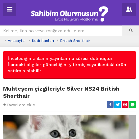
Anasayfa
Kedi İlanları
British Shorthair
İncelediğiniz ilanın yayınlanma süresi dolmuştur.
İlandaki bilgiler güncelliğini yitirmiş veya ilandaki ürün
satılmış olabilir.
Muhteşem çizgileriyle Silver NS24 British
Shorthair
Favorilere ekle