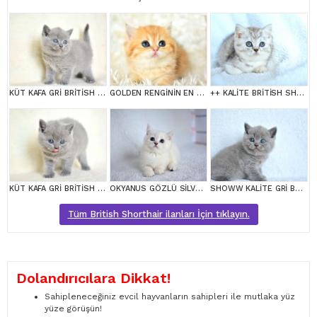
KÜT KAFA GRİ BRİTİSH SHORTHAİR
GOLDEN RENGİNİN EN GÜZEL TONU NY11 BRİTİSH SHORTHAİR
++ KALİTE BRİTİSH SHORTHAİR
KÜT KAFA GRİ BRİTİSH SHORTHAİR
OKYANUS GÖZLÜ SİLVER POİNT BRİTİSH SHORTHAİR YAVRUMUZ
SHOWW KALİTE GRİ BRİTİSH SHORTHAİR YAVRUMUZ
Tüm British Shorthair ilanları İçin tıklayın.
Dolandırıcılara Dikkat!
Sahipleneceğiniz evcil hayvanların sahipleri ile mutlaka yüz
yüze görüşün!