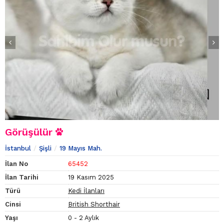
Görüşülür
İstanbul
Şişli
19 Mayıs Mah.
İlan No
65452
İlan Tarihi
19 Kasım 2025
Türü
Kedi İlanları
Cinsi
British Shorthair
Yaşı
0 - 2 Aylık