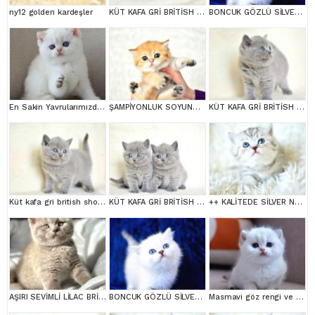
ny12 golden kardeşler
KÜT KAFA GRİ BRİTİSH SHORTHAİR YAVRULARIMIZ
BONCUK GÖZLÜ SİLVER BRİTİSH SHORTHAİR NS1133
En Sakin Yavrularımızdan NS1133 British Shorthair
ŞAMPİYONLUK SOYUNDAN NY11 GOLDEN BRİTİSH SHORTHAİR
KÜT KAFA GRİ BRİTİSH SHORTHAİR YAVRULARIMIZ
Küt kafa gri british shorthair yavrularımız
KÜT KAFA GRİ BRİTİSH SHORTHAİR YAVRULARIMIZ
++ KALİTEDE SİLVER NS24 BRİTİSH SHORTHAİR
AŞIRI SEVİMLİ LİLAC BRİTİSH SHORTHAİR
BONCUK GÖZLÜ SİLVER BRİTİSH SHORTHAİR NS1133
Masmavi göz rengi ve Bem beyaz tüyleri ile Silver British Shortair