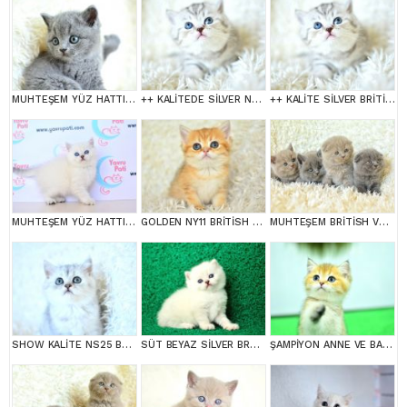
MUHTEŞEM YÜZ HATTINA SAHİP GRİ BRİTİSH SHORTHAİR YAVRUMUZ
++ KALİTEDE SİLVER NS24 BRİTİSH SHORTHAİR
++ KALİTE SİLVER BRİTİSH SHORTHAİR
MUHTEŞEM YÜZ HATTI SİLVER BRİTİSH SHORTHAİR NS1133
GOLDEN NY11 BRİTİSH SHORTHAİR YAVRUMUZ
MUHTEŞEM BRİTİSH VE SCOTTİSH YAVRULAR
SHOW KALİTE NS25 BRİTİSH SHORTHAİR YAVRUMUZ DİŞİ
SÜT BEYAZ SİLVER BRTİSH SHORTHAİR NS1133
ŞAMPİYON ANNE VE BABANI YAVRUSU NY11 GOLDEN BRİTİSH SHORTHAİR YAVRUMUZ