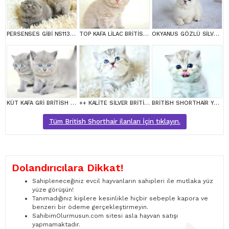
PERSENSES GİBİ NS1133 BRİTİSH SHORTHAİR YAVRUMUZ
TOP KAFA LİLAC BRİTİSH SHORTHAİR YAVRULARIMIZ
OKYANUS GÖZLÜ SİLVER POİNT BRİTİSH SHORTHAİR YAVRUMUZ
KÜT KAFA GRİ BRİTİSH SHORTHAİR YAVRULARIMIZ
++ KALİTE SİLVER BRİTİSH SHORTHAİR
BRİTİSH SHORTHAİR YAVRUMUZ
Tüm British Shorthair ilanları İçin tıklayın.
Dolandırıcılara Dikkat!
Sahipleneceğiniz evcil hayvanların sahipleri ile mutlaka yüz
yüze görüşün!
Tanımadığınız kişilere kesinlikle hiçbir sebeple kapora ve
benzeri bir ödeme gerçekleştirmeyin.
SahibimOlurmusun.com sitesi asla hayvan satışı
yapmamaktadır.