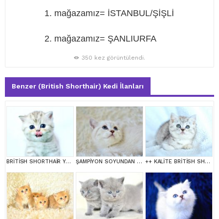
1. mağazamız= İSTANBUL/ŞİŞLİ
2. mağazamız= ŞANLIURFA
350 kez görüntülendi.
Benzer (British Shorthair) Kedi İlanları
BRİTİSH SHORTHAİR YAVRUMUZ
ŞAMPİYON SOYUNDAN LYNX BRİTİSH SHORTHAİR
++ KALİTE BRİTİSH SHORTHAİR