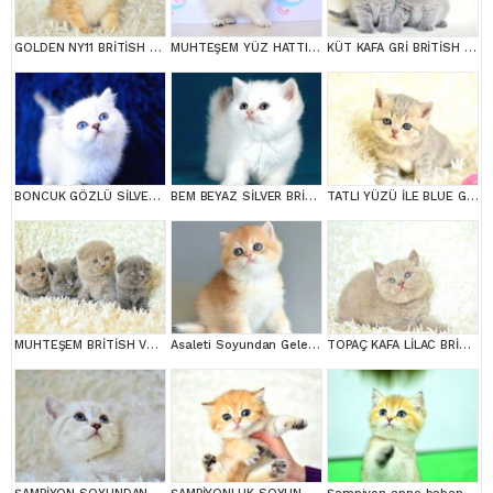
GOLDEN NY11 BRİTİSH SHORTHAİR YAVRUMUZ
MUHTEŞEM YÜZ HATTI SİLVER BRİTİSH SHORTHAİRNS1133
KÜT KAFA GRİ BRİTİSH SHORTHAİR YAVRULARIMIZ
BONCUK GÖZLÜ SİLVER BRİTİSH SHORTHAİR NS1133
BEM BEYAZ SİLVER BRİTİSH SHORTHAİR NS1133
TATLI YÜZÜ İLE BLUE GOLDEN BRİTİSH SHORTHAİR
MUHTEŞEM BRİTİSH VE SCOTTİSH YAVRULAR
Asaleti Soyundan Gelen Golden British Yavrularımız
TOPAÇ KAFA LİLAC BRİTİSH SHORTHAİR