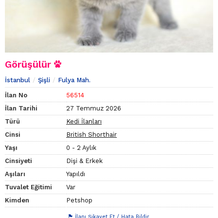
Görüşülür
İstanbul
Şişli
Fulya Mah.
İlan No
56514
İlan Tarihi
27 Temmuz 2026
Türü
Kedi İlanları
Cinsi
British Shorthair
Yaşı
0 - 2 Aylık
Cinsiyeti
Dişi & Erkek
Aşıları
Yapıldı
Tuvalet Eğitimi
Var
Kimden
Petshop
İlanı Şikayet Et / Hata Bildir