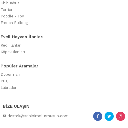
Chihuahua
Terrier
Poodle - Toy
French Bulldog
Evcil Hayvan İlanları
Kedi İlanları
Köpek İlanları
Popüler Aramalar
Doberman
Pug
Labrador
BİZE ULAŞIN
destek@sahibimolurmusun.com