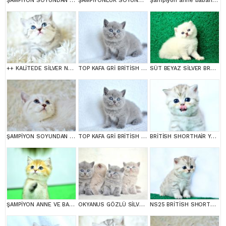
ŞAMPİYON SOYUNDAN LYNX BRİTİSH SHORTHAİR
ŞAMPİYONLUK SOYUNDAN NY11 GOLDEN BRİTİSH SHORTHAİR
Şampiyon anne babanın yavrusu ny11 golden british
++ KALİTEDE SİLVER NS24 BRİTİSH SHORTHAİR
TOP KAFA GRİ BRİTİSH SHORTHAİR YAVRUMUZ
SÜT BEYAZ SİLVER BRTİSH SHORTHAİR NS1133
ŞAMPİYON SOYUNDAN LYNX BRİTİSH SHORTHAİR
TOP KAFA GRİ BRİTİSH SHORTHAİR YAVRUMUZ
BRİTİSH SHORTHAİR YAVRUMUZ
ŞAMPİYON ANNE VE BABANI YAVRUSU NY11 GOLDEN BRİTİSH SHORTHAİR YAVRUMUZ
OKYANUS GÖZLÜ SİLVER POİNT BRİTİSH SHORTHAİR YAVRUMUZ
NS25 BRİTİSH SHORTHAİR