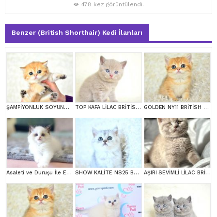
478 kez görüntülendi.
Benzer (British Shorthair) Kedi İlanları
ŞAMPİYONLUK SOYUNDAN NY11 GOLDEN BRİTİSH SHORTHAİR
TOP KAFA LİLAC BRİTİSH SHORTHAİR YAVRULARIMIZ
GOLDEN NY11 BRİTİSH SHORTHAİR YAVRUMUZ
Asaleti ve Duruşu İle Eşsiz Güzellikte Ragdoll
SHOW KALİTE NS25 BRİTİSH SHORTHAİR YAVRUMUZ DİŞİ
AŞIRI SEVİMLİ LİLAC BRİTİSH SHORTHAİR