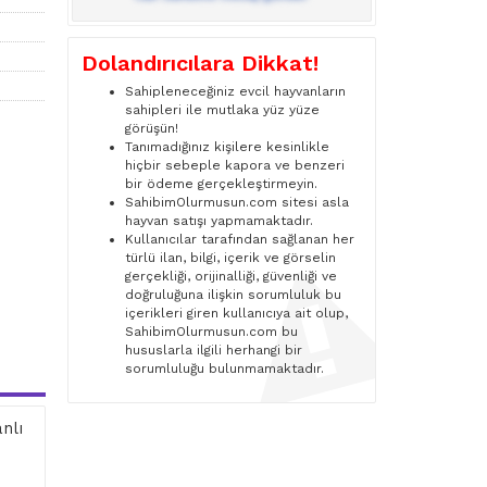
Dolandırıcılara Dikkat!
Sahipleneceğiniz evcil hayvanların
sahipleri ile mutlaka yüz yüze
görüşün!
Tanımadığınız kişilere kesinlikle
hiçbir sebeple kapora ve benzeri
bir ödeme gerçekleştirmeyin.
SahibimOlurmusun.com sitesi asla
hayvan satışı yapmamaktadır.
Kullanıcılar tarafından sağlanan her
türlü ilan, bilgi, içerik ve görselin
gerçekliği, orijinalliği, güvenliği ve
doğruluğuna ilişkin sorumluluk bu
içerikleri giren kullanıcıya ait olup,
SahibimOlurmusun.com bu
hususlarla ilgili herhangi bir
sorumluluğu bulunmamaktadır.
nlı