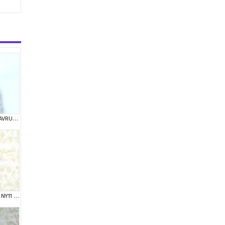
BRİTİSH SHORTHAİR YAVRUMUZ
ŞAMPİYON SOYUNDAN NY11 GOLDEN BRİTİSH SHORTHAİR