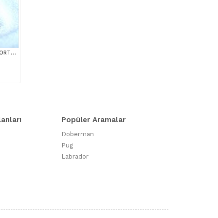
++ KALİTE BRİTİSH SHORTHAİR
lanları
Popüler Aramalar
Doberman
Pug
Labrador