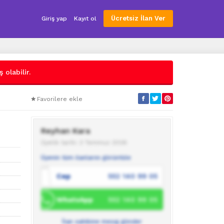
Ücretsiz İlan Ver
Giriş yap
Kayıt ol
 olabilir.
Favorilere ekle
Reyhan Kara
Üyelik tarihi: 3 Temmuz 2026
Üyenin tüm ilanlarını görüntüle
Cep
552 140 99 05
WhatsApp
552 140 99 05
İlan sahibine mesaj gönder