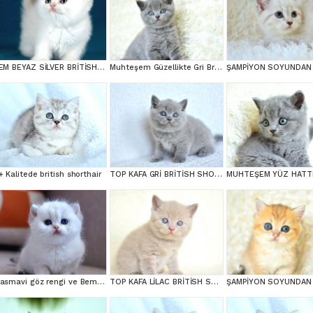
BEM BEYAZ SİLVER BRİTİSH SHORTHAİR NS1133
Muhteşem Güzellikte Gri British
+ Kalitede british shorthair
TOP KAFA GRİ BRİTİSH SHORTHAİR YAVRUMUZ
Masmavi göz rengi ve Bem beyaz tüyleri ile Silver British Shortair
TOP KAFA LİLAC BRİTİSH SHORTHAİR YAVRULARIMIZ