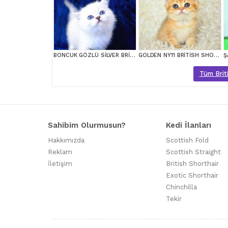
BONCUK GÖZLÜ SİLVER BRİTİSH SHORTHAİR NS1133
GOLDEN NY11 BRİTİSH SHORTHAİR YAVRUMUZ
Tüm Briti
Sahibim Olurmusun?
Kedi İlanları
Hakkımızda
Scottish Fold
Reklam
Scottish Straight
İletişim
British Shorthair
Exotic Shorthair
Chinchilla
Tekir