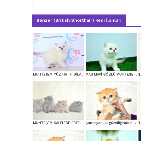
Benzer (British Shorthair) Kedi İlanları
MUHTEŞEM YÜZ HATTI SİLVER BRİTİSH SHORTHAİRNS1133
MAS MAVİ GÖZLÜ MUHTEŞEM BRİTİSH SHORTHAİR
MUHTEŞEM KALİTEDE BRİTİSH SHORTHAİR YAVRULARIMIZ
Şampiyonluk güzelliğinde ny11 golden british shorthair