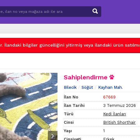
 İlandaki bilgiler güncelliğini yitirmiş veya ilandaki ürün satılmış
Sahiplendirme
Bilecik
Söğüt
Kayhan Mah.
İlan No
67669
İlan Tarihi
3 Temmuz 2026
Türü
Kedi İlanları
Cinsi
British Shorthair
Yaşı
1
Cinsiyeti
Erkek