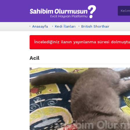
Anasayfa
Kedi İlanları
British Shorthair
İncelediğiniz ilanın yayınlanma süresi dolmuştur.
Acil