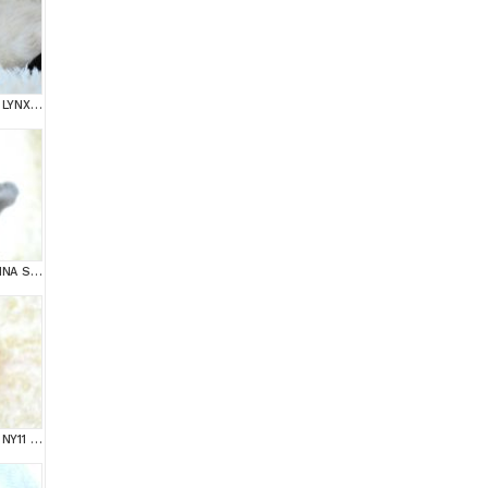
ŞAMPİYON SOYUNDAN LYNX BRİTİSH SHORTHAİR
MUHTEŞEM YÜZ HATTINA SAHİP GRİ BRİTİSH SHORTHAİR YAVRUMUZ
ŞAMPİYON SOYUNDAN NY11 GOLDEN BRİTİSH SHORTHAİR