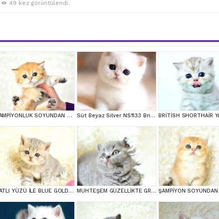
49 kez görüntülendi.
ŞAMPİYONLUK SOYUNDAN NY11 GOLDEN BRİTİSH SHORTHAİR
Süt Beyaz Silver NS1133 British Shorthair
TATLI YÜZÜ İLE BLUE GOLDEN BRİTİSH SHORTHAİR
MUHTEŞEM GÜZELLİKTE GRİ BRİTİSH