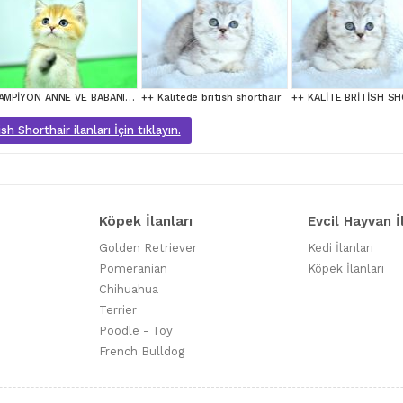
ŞAMPİYON ANNE VE BABANI YAVRUSU NY11 GOLDEN BRİTİSH SHORTHAİR YAVRUMUZ
++ Kalitede british shorthair
sh Shorthair ilanları İçin tıklayın.
Köpek İlanları
Evcil Hayvan İ
Golden Retriever
Kedi İlanları
Pomeranian
Köpek İlanları
Chihuahua
Terrier
Poodle - Toy
French Bulldog