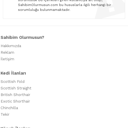
sorumluluk bu içerikleri giren kullanıcıya ait olup,
SahibimOlurmusun.com bu hususlarla ilgili herhangi bir
sorumluluğu bulunmamaktadır.
Sahibim Olurmusun?
Hakkımızda
Reklam
İletişim
Kedi İlanları
Scottish Fold
Scottish Straight
British Shorthair
Exotic Shorthair
Chinchilla
Tekir