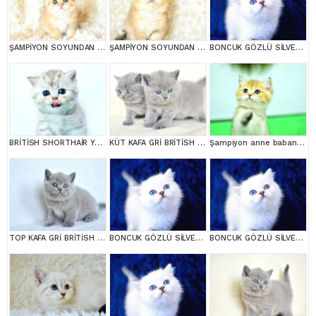
ŞAMPİYON SOYUNDAN GOLDEN NY11 BRİTİSH SHORTHAİR YAVRUMUZ erkek
ŞAMPİYON SOYUNDAN NY11 GOLDEN BRİTİSH SHORTHAİR
BONCUK GÖZLÜ SİLVER BRİTİSH SHORTHAİR NS1133
BRİTİSH SHORTHAİR YAVRUMUZ
KÜT KAFA GRİ BRİTİSH SHORTHAİR YAVRULARIMIZ
Şampiyon anne babanın yavrusu ny11 golden british
TOP KAFA GRİ BRİTİSH SHORTHAİR YAVRUMUZ
BONCUK GÖZLÜ SİLVER BRİTİSH SHORTHAİR NS1133
BONCUK GÖZLÜ SİLVER BRİTİSH SHORTHAİR NS1133