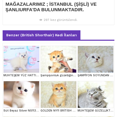
MAĞAZALARIMIZ ; İSTANBUL (ŞİŞLİ) VE
ŞANLIURFA'DA BULUNMAKTADIR.
297 kez görüntülendi.
Benzer (British Shorthair) Kedi İlanları
MUHTEŞEM YÜZ HATTI SİLVER BRİTİSH SHORTHAİRNS1133
Şampiyonluk güzelliğinde ny11 golden british shorthair
ŞAMPİYON SOYUNDAN LYNX BRİTİSH SHORTHAİR
Süt Beyaz Silver NS1133 British Shorthair
GOLDEN NY11 BRİTİSH SHORTHAİR YAVRUMUZ
MUHTEŞEM GÜZELLİKTE GRİ BRİTİSH