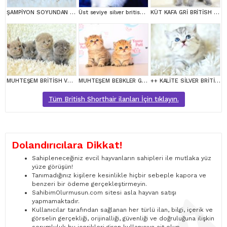
ŞAMPİYON SOYUNDAN LYNX BRİTİSH SHORTHAİR
Üst seviye silver british shorthair yavrumuz ns1133
KÜT KAFA GRİ BRİTİSH SHORTHAİR
MUHTEŞEM BRİTİSH VE SCOTTİSH YAVRULAR
MUHTEŞEM BEBKLER GOLDEN BRİTİSH SHORTHAİR
++ KALİTE SİLVER BRİTİSH SHORTHAİR
Tüm British Shorthair ilanları İçin tıklayın.
Dolandırıcılara Dikkat!
Sahipleneceğiniz evcil hayvanların sahipleri ile mutlaka yüz
yüze görüşün!
Tanımadığınız kişilere kesinlikle hiçbir sebeple kapora ve
benzeri bir ödeme gerçekleştirmeyin.
SahibimOlurmusun.com sitesi asla hayvan satışı
yapmamaktadır.
Kullanıcılar tarafından sağlanan her türlü ilan, bilgi, içerik ve
görselin gerçekliği, orijinalliği, güvenliği ve doğruluğuna ilişkin