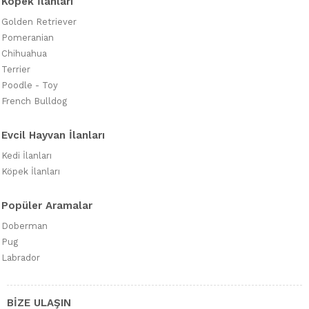
Köpek İlanları
Golden Retriever
Pomeranian
Chihuahua
Terrier
Poodle - Toy
French Bulldog
Evcil Hayvan İlanları
Kedi İlanları
Köpek İlanları
Popüler Aramalar
Doberman
Pug
Labrador
BİZE ULAŞIN