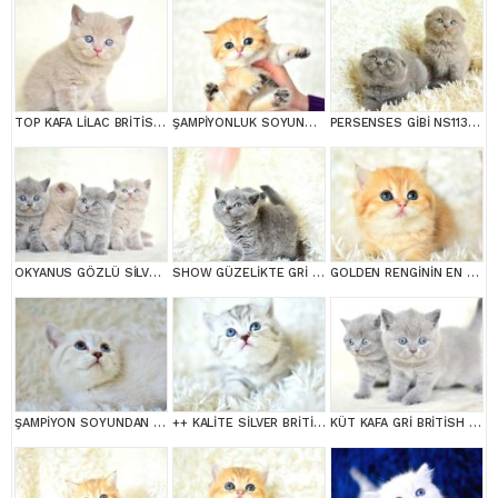
TOP KAFA LİLAC BRİTİSH SHORTHAİR YAVRULARIMIZ
ŞAMPİYONLUK SOYUNDAN NY11 GOLDEN BRİTİSH SHORTHAİR
PERSENSES GİBİ NS1133 BRİTİSH SHORTHAİR YAVRUMUZ
OKYANUS GÖZLÜ SİLVER POİNT BRİTİSH SHORTHAİR YAVRUMUZ
SHOW GÜZELİKTE GRİ BRİTİSH SHORTHAİR YAVRUMUZ
GOLDEN RENGİNİN EN GÜZEL TONU NY11 BRİTİSH SHORTHAİR
ŞAMPİYON SOYUNDAN LYNX BRİTİSH SHORTHAİR
++ KALİTE SİLVER BRİTİSH SHORTHAİR
KÜT KAFA GRİ BRİTİSH SHORTHAİR YAVRULARIMIZ