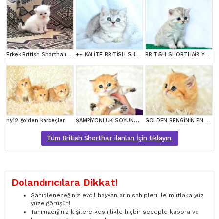
Erkek British Shorthair Red Point
++ KALİTE BRİTİSH SHORTHAİR
BRİTİSH SHORTHAİR YAVRUMUZ
ny12 golden kardeşler
ŞAMPİYONLUK SOYUNDAN NY11 GOLDEN BRİTİSH SHORTHAİR
GOLDEN RENGİNİN EN GÜZEL TONU NY11 BRİTİSH SHORTHAİR
Tüm British Shorthair ilanları İçin tıklayın.
Dolandırıcılara Dikkat!
Sahipleneceğiniz evcil hayvanların sahipleri ile mutlaka yüz
yüze görüşün!
Tanımadığınız kişilere kesinlikle hiçbir sebeple kapora ve