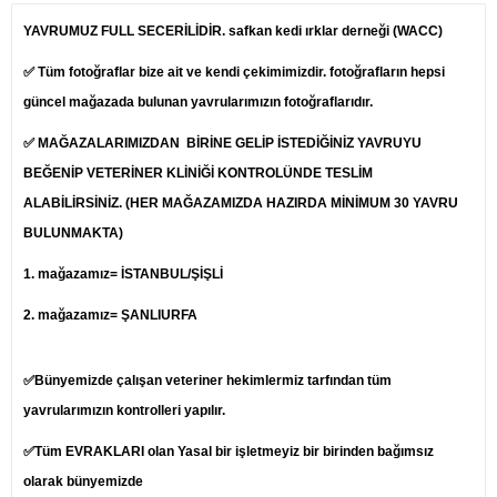
YAVRUMUZ FULL SECERİLİDİR. safkan kedi ırklar derneği (WACC)
✅ Tüm fotoğraflar bize ait ve kendi çekimimizdir. fotoğrafların hepsi
güncel mağazada bulunan yavrularımızın fotoğraflarıdır.
✅ MAĞAZALARIMIZDAN BİRİNE GELİP İSTEDİĞİNİZ YAVRUYU
BEĞENİP
VETERİNER
KLİNİĞİ KONTROLÜNDE TESLİM
ALABİLİRSİNİZ. (HER MAĞAZAMIZDA HAZIRDA MİNİMUM 30 YAVRU
BULUNMAKTA)
1.
mağazamız= İSTANBUL/ŞİŞLİ
2. mağazamız= ŞANLIURFA
✅Bünyemizde çalışan veteriner hekimlermiz tarfından tüm
yavrularımızın kontrolleri yapılır.
✅Tüm EVRAKLARI olan Yasal bir işletmeyiz bir birinden bağımsız
olarak bünyemizde