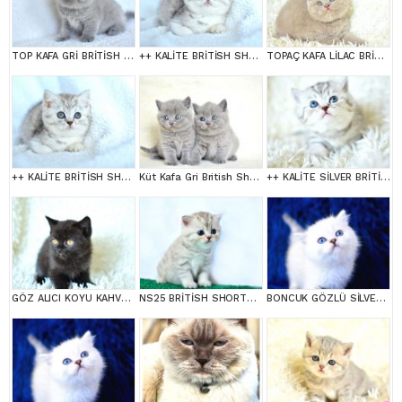
TOP KAFA GRİ BRİTİSH SHORTHAİR YAVRUMUZ
++ KALİTE BRİTİSH SHORTHAİR
TOPAÇ KAFA LİLAC BRİTİSH SHORTHAİR
++ KALİTE BRİTİSH SHORTHAİR
Küt Kafa Gri British Shorthair
++ KALİTE SİLVER BRİTİSH SHORTHAİR
GÖZ ALICI KOYU KAHVE RENGİ İLE BRİTİSH SHORTHAİR
NS25 BRİTİSH SHORTHAİR
BONCUK GÖZLÜ SİLVER BRİTİSH SHORTHAİR NS1133