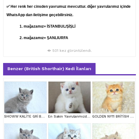
✅ Her renk her cinsden yavrumuz mevcuttur. diğer yavrularımız içinde
WhatsApp dan iletişime geçebilirsiniz.
1.
mağazamız= İSTANBUL/ŞİŞLİ
2. mağazamız= ŞANLIURFA
501 kez görüntülendi.
Benzer (British Shorthair) Kedi İlanları
SHOWW KALİTE GRİ BRİTİSH SHORTHAİR YAVRUMUZ
En Sakin Yavrularımızdan NS1133 British Shorthair
GOLDEN NY11 BRİTİSH SHORTHAİR YAVRUMUZ