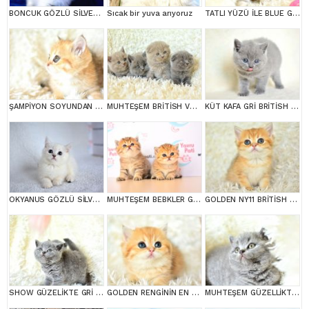
BONCUK GÖZLÜ SİLVER BRİTİSH SHORTHAİR NS1133
Sıcak bir yuva arıyoruz
TATLI YÜZÜ İLE BLUE GOLDEN BRİTİSH SHORTHAİR
ŞAMPİYON SOYUNDAN GOLDEN NY11 BRİTİSH SHORTHAİR YAVRUMUZ erkek
MUHTEŞEM BRİTİSH VE SCOTTİSH YAVRULAR
KÜT KAFA GRİ BRİTİSH SHORTHAİR
OKYANUS GÖZLÜ SİLVER POİNT BRİTİSH SHORTHAİR YAVRUMUZ
MUHTEŞEM BEBKLER GOLDEN BRİTİSH SHORTHAİR
GOLDEN NY11 BRİTİSH SHORTHAİR YAVRUMUZ
SHOW GÜZELİKTE GRİ BRİTİSH SHORTHAİR YAVRUMUZ
GOLDEN RENGİNİN EN GÜZEL TONU NY11 BRİTİSH SHORTHAİR
MUHTEŞEM GÜZELLİKTE GRİ BRİTİSH