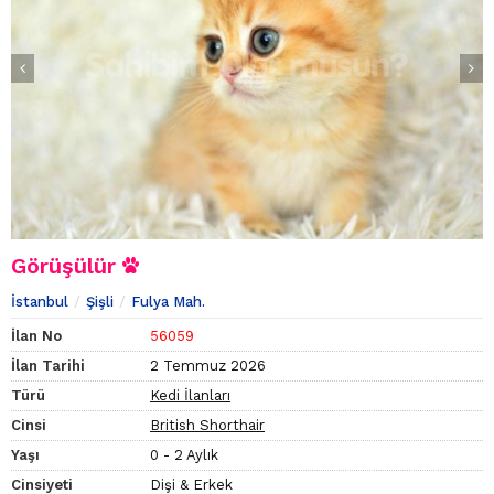
Görüşülür
İstanbul
Şişli
Fulya Mah.
İlan No
56059
İlan Tarihi
2 Temmuz 2026
Türü
Kedi İlanları
Cinsi
British Shorthair
Yaşı
0 - 2 Aylık
Cinsiyeti
Dişi & Erkek