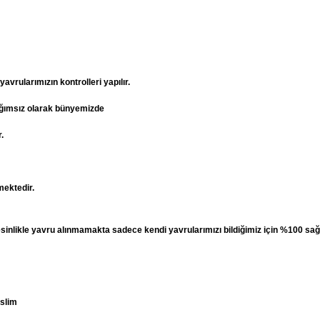
vrularımızın kontrolleri yapılır.
ağımsız olarak bünyemizde
.
mektedir.
esinlikle yavru alınmamakta sadece kendi yavrularımızı bildiğimiz için %100 sağ
eslim