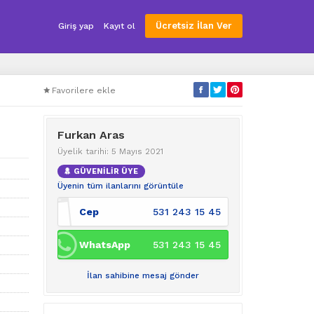
Ücretsiz İlan Ver
Giriş yap
Kayıt ol
Favorilere ekle
Furkan Aras
Üyelik tarihi: 5 Mayıs 2021
GÜVENİLİR ÜYE
Üyenin tüm ilanlarını görüntüle
Cep
531 243 15 45
WhatsApp
531 243 15 45
İlan sahibine mesaj gönder