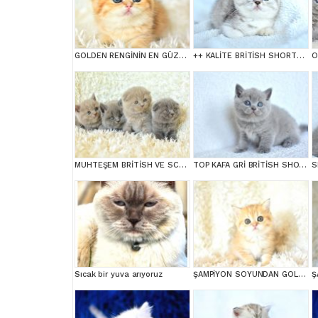
GOLDEN RENGİNİN EN GÜZEL TONU NY11 BRİTİSH SHORTHAİR
++ KALİTE BRİTİSH SHORTHAİR
MUHTEŞEM BRİTİSH VE SCOTTİSH YAVRULAR
TOP KAFA GRİ BRİTİSH SHORTHAİR YAVRUMUZ
Sıcak bir yuva arıyoruz
ŞAMPİYON SOYUNDAN GOLDEN NY11 BRİTİSH SHORTHAİR YAVRUMUZ erkek