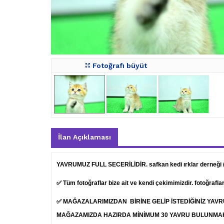
Fotoğrafı büyüt
İlan Açıklaması
YAVRUMUZ FULL SECERİLİDİR. safkan kedi ırklar derneği
✅ Tüm fotoğraflar bize ait ve kendi çekimimizdir. fotoğrafl
✅ MAĞAZALARIMIZDAN BİRİNE GELİP İSTEDİĞİNİZ YAV
MAĞAZAMIZDA HAZIRDA MİNİMUM 30 YAVRU BULUNMA