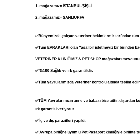
1.
mağazamız= İSTANBUL/ŞİŞLİ
2. mağazamız= ŞANLIURFA
✅Bünyemizde çalışan veteriner hekimlermiz tarfından tüm ya
✅Tüm EVRAKLARI olan Yasal bir işletmeyiz bir birinden b
VETERİNER KLİNiĞİMİZ & PET SHOP mağazaları mevcuttur
✅ %100 Sağlık ve ırk garantilidir.
✅Tüm yavrularımızda veteriner kontrolü altında teslim edil
✅TÜM Yavrularımızın anne ve babası bize aittir. dışardan k
ırk garantisi veriyoruz.
✅ İç ve dış parazitleri yapıldı.
✅ Avrupa birliğne uyumlu Pet Pasaport kimliğiyle birlikte t