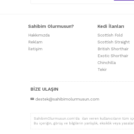
Sahibim Olurmusun?
Kedi İlanları
Hakkımızda
Scottish Fold
Reklam
Scottish Straight
İletişim
British Shorthair
Exotic Shorthair
Chinchilla
Tekir
BİZE ULAŞIN
destek@sahibimolurmusun.com
SahibimOlurmusun.com'da ilan veren kullanıcıların tüm içerik,
Bu içeriğin, görüş ve bilgilerin yanlışlık, eksiklik veya yas