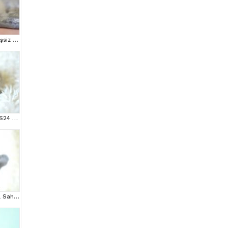
Asaleti ve Duruşu İle Eşsiz Güzellikte Ragdoll
++ KALİTEDE SİLVER NS24 BRİTİSH SHORTHAİR
Muhteşem Yüz Hattına Sahip gri british shorthair