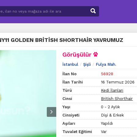
NY11 GOLDEN BRİTİSH SHORTHAİR YAVRUMUZ
Görüşülür
İstanbul
Şişli
Fulya Mah.
İlan No
56928
İlan Tarihi
16 Temmuz 2026
Türü
Kedi İlanları
Cinsi
British Shorthair
Yaşı
0 - 2 Aylık
Cinsiyeti
Dişi & Erkek
Aşıları
Yapıldı
Tuvalet Eğitimi
Var