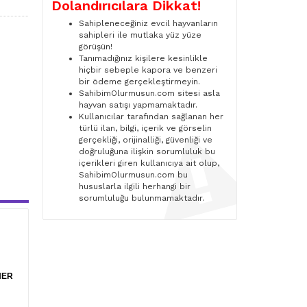
Dolandırıcılara Dikkat!
Sahipleneceğiniz evcil hayvanların
sahipleri ile mutlaka yüz yüze
görüşün!
Tanımadığınız kişilere kesinlikle
hiçbir sebeple kapora ve benzeri
bir ödeme gerçekleştirmeyin.
SahibimOlurmusun.com sitesi asla
hayvan satışı yapmamaktadır.
Kullanıcılar tarafından sağlanan her
türlü ilan, bilgi, içerik ve görselin
gerçekliği, orijinalliği, güvenliği ve
doğruluğuna ilişkin sorumluluk bu
içerikleri giren kullanıcıya ait olup,
SahibimOlurmusun.com bu
hususlarla ilgili herhangi bir
sorumluluğu bulunmamaktadır.
HER