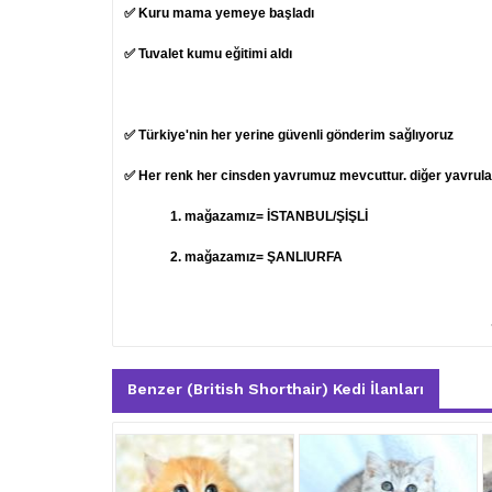
✅ Kuru mama yemeye başladı
✅ Tuvalet kumu eğitimi aldı
✅ Türkiye'nin her yerine güvenli gönderim sağlıyoruz
✅ Her renk her cinsden yavrumuz mevcuttur. diğer yavruları
1.
mağazamız= İSTANBUL/ŞİŞLİ
2. mağazamız= ŞANLIURFA
Benzer (British Shorthair) Kedi İlanları