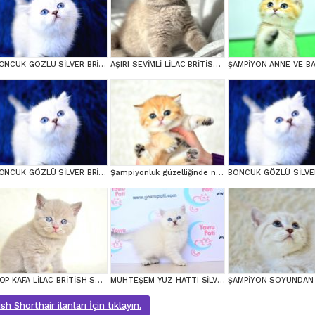
BONCUK GÖZLÜ SİLVER BRİTİSH SHORTHAİR NS1133
AŞIRI SEVİMLİ LİLAC BRİTİSH SHORTHAİR
BONCUK GÖZLÜ SİLVER BRİTİSH SHORTHAİR NS1133
Şampiyonluk güzelliğinde ny11 golden british shorthair
TOP KAFA LİLAC BRİTİSH SHORTHAİR YAVRULARIMIZ
MUHTEŞEM YÜZ HATTI SİLVER BRİTİSH SHORTHAİR NS1133
sh Shorthair ilanları İçin tıklayın.