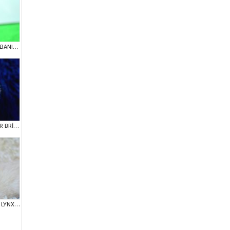
ŞAMPİYON ANNE VE BABANI YAVRUSU NY11 GOLDEN BRİTİSH SHORTHAİR YAVRUMUZ
BONCUK GÖZLÜ SİLVER BRİTİSH SHORTHAİR NS1133
ŞAMPİYON SOYUNDAN LYNX BRİTİSH SHORTHAİR