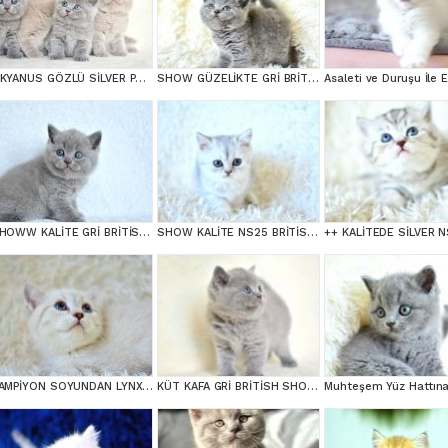
OKYANUS GÖZLÜ SİLVER POİNT BRİTİSH SHORTHAİR YAVRUMUZ
SHOW GÜZELİKTE GRİ BRİTİSH SHORTHAİR YAVRUMUZ
SHOWW KALİTE GRİ BRİTİSH SHORTHAİR YAVRUMUZ
SHOW KALİTE NS25 BRİTİSH SHORTHAİR YAVRUMUZ DİŞİ
ŞAMPİYON SOYUNDAN LYNX BRİTİSH SHORTHAİR
KÜT KAFA GRİ BRİTİSH SHORTHAİR