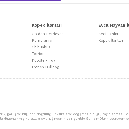
Köpek İlanları
Evcil Hayvan İ
Golden Retriever
Kedi İlanları
Pomeranian
Köpek İlanları
Chihuahua
Terrier
Poodle - Toy
French Bulldog
 görüş ve bilgilerin doğruluğu, eksiksiz ve değişmez olduğu, Yayınlanması ile ilgi
alarla düzenlenmiş kurallara aykırılığından hiçbir şekilde SahibimOlurmusun.com s