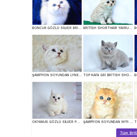
BONCUK GÖZLÜ SİLVER BRİTİSH SHORTHAİR NS1133
BRİTİSH SHORTHAİR YAVRUMUZ
ŞAMPİYON SOYUNDAN LYNX BRİTİSH SHORTHAİR
TOP KAFA GRİ BRİTİSH SHORTHAİR YAVRUMUZ
OKYANUS GÖZLÜ SİLVER POİNT BRİTİSH SHORTHAİR YAVRUMUZ
ŞAMPİYON SOYUNDAN NY11 GOLDEN BRİTİSH SHORTHAİR
Tüm Briti