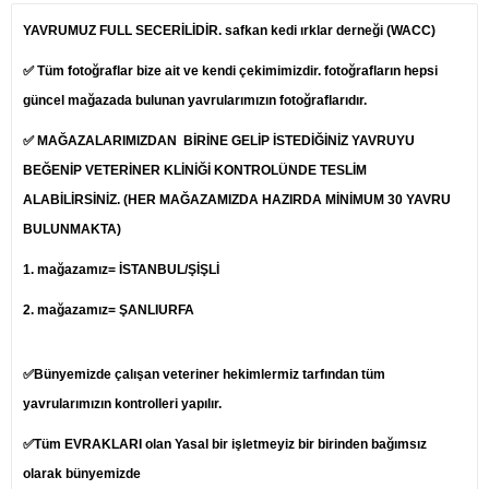
YAVRUMUZ FULL SECERİLİDİR. safkan kedi ırklar derneği (WACC)
✅ Tüm fotoğraflar bize ait ve kendi çekimimizdir. fotoğrafların hepsi
güncel mağazada bulunan yavrularımızın fotoğraflarıdır.
✅ MAĞAZALARIMIZDAN BİRİNE GELİP İSTEDİĞİNİZ YAVRUYU
BEĞENİP
VETERİNER
KLİNİĞİ KONTROLÜNDE TESLİM
ALABİLİRSİNİZ. (HER MAĞAZAMIZDA HAZIRDA MİNİMUM 30 YAVRU
BULUNMAKTA)
1.
mağazamız= İSTANBUL/ŞİŞLİ
2. mağazamız= ŞANLIURFA
✅Bünyemizde çalışan veteriner hekimlermiz tarfından tüm
yavrularımızın kontrolleri yapılır.
✅Tüm EVRAKLARI olan Yasal bir işletmeyiz bir birinden bağımsız
olarak bünyemizde