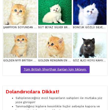
ŞAMPİYON SOYUNDAN NY11 GOLDEN BRİTİSH SHORTHAİR
SÜT BEYAZ SİLVER BRTİSH SHORTHAİR NS1133
BONCUK GÖZLÜ SİLVER BRİTİSH SHORTHAİR NS1133
GOLDEN NY11 BRİTİSH SHORTHAİR YAVRUMUZ
GOLDEN RENGİNİN EN GÜZEL TONU NY11 BRİTİSH SHORTHAİR
GÖZ ALICI KOYU KAHVE RENGİ İLE BRİTİSH SHORTHAİR
Tüm British Shorthair ilanları İçin tıklayın.
Dolandırıcılara Dikkat!
Sahipleneceğiniz evcil hayvanların sahipleri ile mutlaka yüz
yüze görüşün!
Tanımadığınız kişilere kesinlikle hiçbir sebeple kapora ve