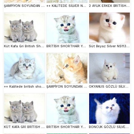
ŞAMPİYON SOYUNDAN GOLDEN NY11 BRİTİSH SHORTHAİR YAVRUMUZ erkek
++ KALİTEDE SİLVER NS24 BRİTİSH SHORTHAİR
2 AYLIK ERKEK BRİTİSH SHORT HAİR
Küt Kafa Gri British Shorthair
BRİTİSH SHORTHAİR YAVRUMUZ
Süt Beyaz Silver NS1133 British Shorthair
++ Kalitede british shorthair
ŞAMPİYON SOYUNDAN GOLDEN NY11 BRİTİSH SHORTHAİR YAVRUMUZ erkek
OKYANUS GÖZLÜ SİLVER POİNT BRİTİSH SHORTHAİR YAVRUMUZ
KÜT KAFA GRİ BRİTİSH SHORTHAİR YAVRULARIMIZ
BRİTİSH SHORTHAİR YAVRUMUZ
BONCUK GÖZLÜ SİLVER BRİTİSH SHORTHAİR NS1133