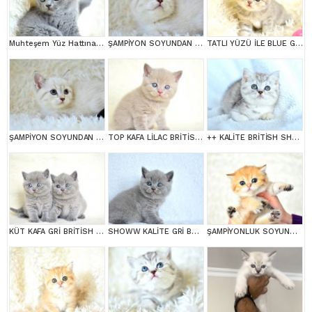
Muhteşem Yüz Hattına Sahip gri british shorthair
ŞAMPİYON SOYUNDAN LYNX BRİTİSH SHORTHAİR
TATLI YÜZÜ İLE BLUE GOLDEN BRİTİSH SHORTHAİR
ŞAMPİYON SOYUNDAN LYNX BRİTİSH SHORTHAİR
TOP KAFA LİLAC BRİTİSH SHORTHAİR YAVRULARIMIZ
++ KALİTE BRİTİSH SHORTHAİR
KÜT KAFA GRİ BRİTİSH SHORTHAİR YAVRULARIMIZ
SHOWW KALİTE GRİ BRİTİSH SHORTHAİR YAVRUMUZ
ŞAMPİYONLUK SOYUNDAN NY11 GOLDEN BRİTİSH SHORTHAİR