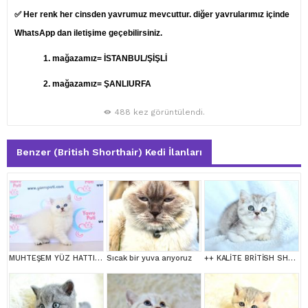
✅ Her renk her cinsden yavrumuz mevcuttur. diğer yavrularımız içinde
WhatsApp dan iletişime geçebilirsiniz.
1.
mağazamız= İSTANBUL/ŞİŞLİ
2. mağazamız= ŞANLIURFA
488 kez görüntülendi.
Benzer (British Shorthair) Kedi İlanları
MUHTEŞEM YÜZ HATTI SİLVER BRİTİSH SHORTHAİRNS1133
Sıcak bir yuva arıyoruz
++ KALİTE BRİTİSH SHORTHAİR