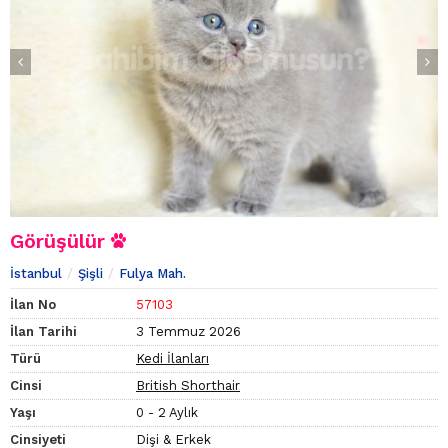
Görüşülür
İstanbul
Şişli
Fulya Mah.
İlan No
57103
İlan Tarihi
3 Temmuz 2026
Türü
Kedi İlanları
Cinsi
British Shorthair
Yaşı
0 - 2 Aylık
Cinsiyeti
Dişi & Erkek