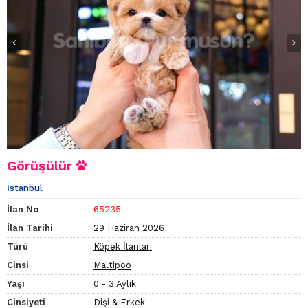
Görüşülür
İstanbul
İlan No
65235
İlan Tarihi
29 Haziran 2026
Türü
Köpek İlanları
Cinsi
Maltipoo
Yaşı
0 - 3 Aylık
Cinsiyeti
Dişi & Erkek