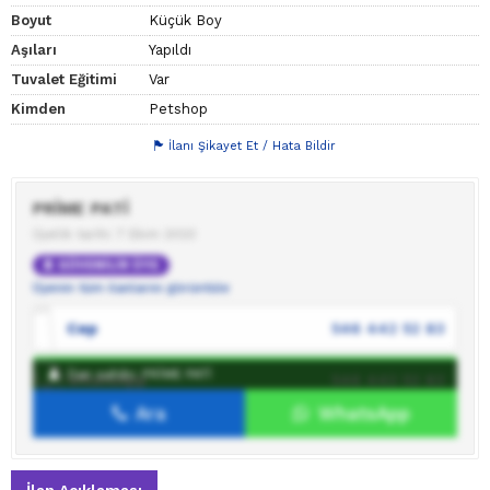
Boyut
Küçük Boy
Aşıları
Yapıldı
Tuvalet Eğitimi
Var
Kimden
Petshop
İlanı Şikayet Et / Hata Bildir
PRİME PATİ
Üyelik tarihi: 7 Ekim 2023
GÜVENİLİR ÜYE
Üyenin tüm ilanlarını görüntüle
Cep
546 442 52 83
İlan sahibi: PRİME PATİ
WhatsApp
546 442 52 83
Ara
WhatsApp
İlan sahibine mesaj gönder