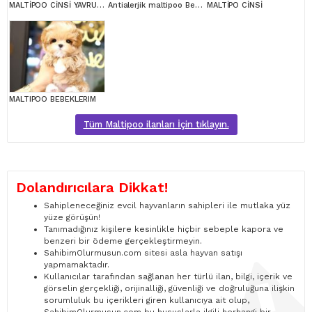
MALTİPOO CİNSİ YAVRULAR EV ÜRETİMİ
Antialerjik maltipoo Bebeklerim
MALTİPO CİNSİ
MALTIPOO BEBEKLERIM
Tüm Maltipoo ilanları İçin tıklayın.
Dolandırıcılara Dikkat!
Sahipleneceğiniz evcil hayvanların sahipleri ile mutlaka yüz
yüze görüşün!
Tanımadığınız kişilere kesinlikle hiçbir sebeple kapora ve
benzeri bir ödeme gerçekleştirmeyin.
SahibimOlurmusun.com sitesi asla hayvan satışı
yapmamaktadır.
Kullanıcılar tarafından sağlanan her türlü ilan, bilgi, içerik ve
görselin gerçekliği, orijinalliği, güvenliği ve doğruluğuna ilişkin
sorumluluk bu içerikleri giren kullanıcıya ait olup,