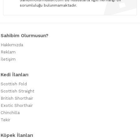
SahibimOlurmusun.com bu hususlarla ilgili herhangi bir
sorumluluğu bulunmamaktadır.
Sahibim Olurmusun?
Hakkımızda
Reklam
İletişim
Kedi İlanları
Scottish Fold
Scottish Straight
British Shorthair
Exotic Shorthair
Chinchilla
Tekir
Köpek İlanları