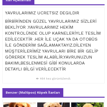
İlan Açıklaması
YAVRULARIMIZ UCRETSIZ DEGILDIR
BİRBİRİNDEN GÜZEL YAVRULARIMIZ SİZLERİ
BEKLİYOR .YAVRULARIMIZ HEKİM
KONTROLÜNDE OLUP KARNELERİYLE TESLİM
EDİLECEKTİR .HER İLE UÇAK YA DA OTOBÜS
İLE GÖNDERİM SAĞLAMAKTAYIZ.DİLEYEN
MÜŞTERİLERİMİZ YAVRULARI BİRE BİR GELİP
GÖREREK TESLİM ALABİLİR.YAVRUNUZUN
BAKIMI,BESLENMESİ GİBİ KONULARDA
DETAYLI BİLGİ VERİLECEKTİR
464 kez görüntülendi.
Benzer (Maltipoo) Köpek İlanları