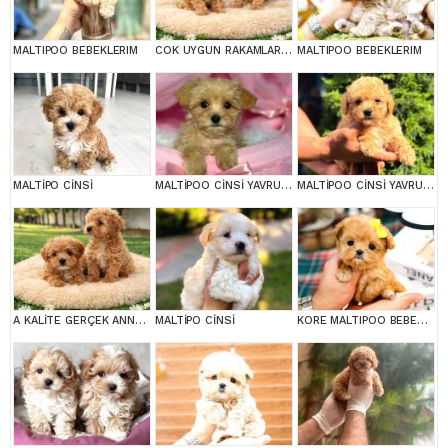
MALTIPOO BEBEKLERIM
COK UYGUN RAKAMLARA GERÇEK MALTİPOO YAVRULAR
MALTIPOO BEBEKLERIM
MALTİPO CİNSİ
MALTİPOO CİNSİ YAVRULAR EV ÜRETİMİ
MALTİPOO CİNSİ YAVRULAR EV ÜRETİMİ
A KALİTE GERÇEK ANNE BABA MALTİPOO YAVRULAR
MALTİPO CİNSİ
KORE MALTIPOO BEBEKLERIM