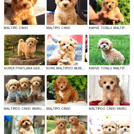
MALTİPO CİNSİ
MALTİPO CİNSİ
KAHVE TONLU MALTİPOO CİNSİ YAVRULAR
SUPER FİYATLARA GERÇEK MALTİPOO YAVRULAR
KORE MALTIPOO BEBEKLERIM
KAHVE TONLU MALTİPOO CİNSİ YAVRULAR
MALTİPOO CİNSİ YAVRULAR EV ÜRETİMİ
MALTİPO CİNSİ
MALTİPOO CİNSİ YAVRULAR EV ÜRETİMİ