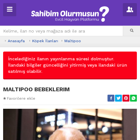
Anasayfa
Köpek İlanları
Maltipoo
İncelediğiniz ilanın yayınlanma süresi dolmuştur.
İlandaki bilgiler güncelliğini yitirmiş veya ilandaki ürün
satılmış olabilir.
MALTIPOO BEBEKLERIM
Favorilere ekle