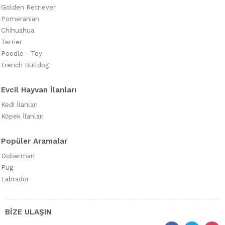
Golden Retriever
Pomeranian
Chihuahua
Terrier
Poodle - Toy
French Bulldog
Evcil Hayvan İlanları
Kedi İlanları
Köpek İlanları
Popüler Aramalar
Doberman
Pug
Labrador
BİZE ULAŞIN