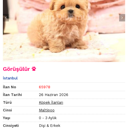
Görüşülür
İstanbul
İlan No
65978
İlan Tarihi
26 Haziran 2026
Türü
Köpek İlanları
Cinsi
Maltipoo
Yaşı
0 - 3 Aylık
Cinsiyeti
Dişi & Erkek