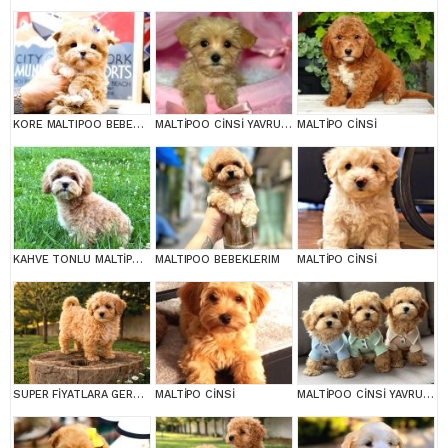
KORE MALTIPOO BEBEKLERIM
MALTİPOO CİNSİ YAVRULAR EV ÜRETİMİ
MALTİPO CİNSİ
KAHVE TONLU MALTİPOO CİNSİ YAVRULAR
MALTIPOO BEBEKLERIM
MALTİPO CİNSİ
SUPER FİYATLARA GERÇEK MALTİPOO YAVRULAR
MALTİPO CİNSİ
MALTİPOO CİNSİ YAVRULAR EV ÜRETİMİ