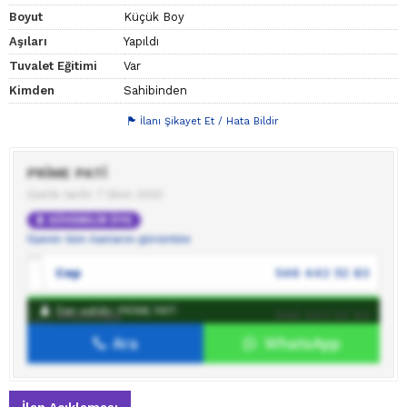
Boyut
Küçük Boy
Aşıları
Yapıldı
Tuvalet Eğitimi
Var
Kimden
Sahibinden
İlanı Şikayet Et / Hata Bildir
PRİME PATİ
Üyelik tarihi: 7 Ekim 2023
GÜVENİLİR ÜYE
Üyenin tüm ilanlarını görüntüle
Cep
546 442 52 83
İlan sahibi: PRİME PATİ
WhatsApp
546 442 52 83
Ara
WhatsApp
İlan sahibine mesaj gönder