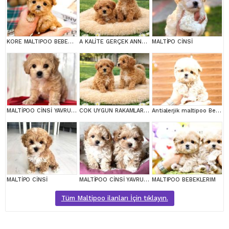
KORE MALTIPOO BEBEKLERIM
A KALİTE GERÇEK ANNE BABA MALTİPOO YAVRULAR
MALTİPO CİNSİ
MALTİPOO CİNSİ YAVRULAR EV ÜRETİMİ
COK UYGUN RAKAMLARA GERÇEK MALTİPOO YAVRULAR
Antialerjik maltipoo Bebeklerim
MALTİPO CİNSİ
MALTİPOO CİNSİ YAVRULAR EV ÜRETİMİ
MALTIPOO BEBEKLERIM
Tüm Maltipoo ilanları İçin tıklayın.