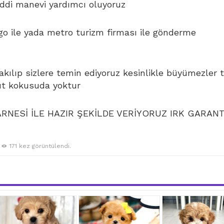
di manevi yardımcı oluyoruz
go ile yada metro turizm firması ile gönderme
bakılıp sizlere temin ediyoruz kesinlikle büyümezler 
ut kokusuda yoktur
NESİ İLE HAZIR ŞEKİLDE VERİYORUZ IRK GARANT
171 kez görüntülendi.