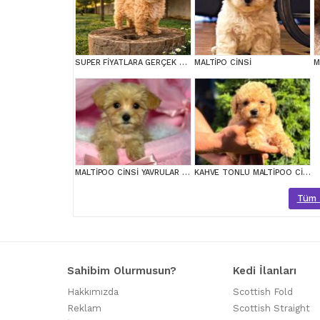
SUPER FİYATLARA GERÇEK MALTİPOO YAVRULAR
MALTİPO CİNSİ
M
MALTİPOO CİNSİ YAVRULAR EV ÜRETİMİ
KAHVE TONLU MALTİPOO CİNSİ YAVRULAR
Tüm M
Sahibim Olurmusun?
Kedi İlanları
Hakkımızda
Scottish Fold
Reklam
Scottish Straight