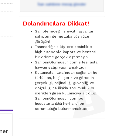
İlan sahibine mesaj gönder
Dolandırıcılara Dikkat!
Sahipleneceğiniz evcil hayvanların
sahipleri ile mutlaka yüz yüze
görüşün!
Tanımadığınız kişilere kesinlikle
hiçbir sebeple kapora ve benzeri
bir ödeme gerçekleştirmeyin.
SahibimOlurmusun.com sitesi asla
hayvan satışı yapmamaktadır.
Kullanıcılar tarafından sağlanan her
türlü ilan, bilgi, içerik ve görselin
gerçekliği, orijinalliği, güvenliği ve
doğruluğuna ilişkin sorumluluk bu
içerikleri giren kullanıcıya ait olup,
SahibimOlurmusun.com bu
hususlarla ilgili herhangi bir
sorumluluğu bulunmamaktadır.
iner