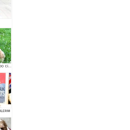
KAHVE TONLU MALTİPOO CİNSİ YAVRULAR
KLERIM