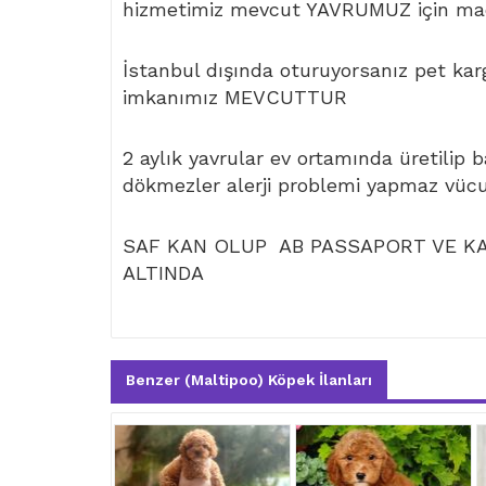
hizmetimiz mevcut YAVRUMUZ için mad
İstanbul dışında oturuyorsanız pet kar
imkanımız MEVCUTTUR
2 aylık yavrular ev ortamında üretilip 
dökmezler alerji problemi yapmaz vüc
SAF KAN OLUP AB PASSAPORT VE KAR
ALTINDA
Benzer (Maltipoo) Köpek İlanları