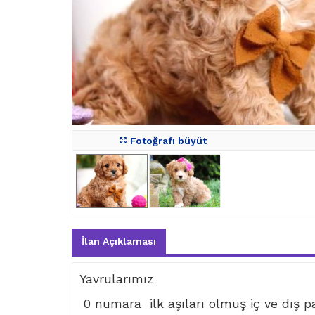
Fotoğrafı büyüt
İlan Açıklaması
Yavrularımız
0 numara ilk aşıları olmuş iç ve dış par