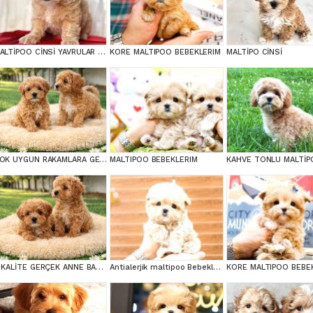
MALTİPOO CİNSİ YAVRULAR EV ÜRETİMİ
KORE MALTIPOO BEBEKLERIM
MALTİPO CİNSİ
COK UYGUN RAKAMLARA GERÇEK MALTİPOO YAVRULAR
MALTIPOO BEBEKLERIM
A KALİTE GERÇEK ANNE BABA MALTİPOO YAVRULAR
Antialerjik maltipoo Bebeklerim
KORE MALTIPOO BEBE