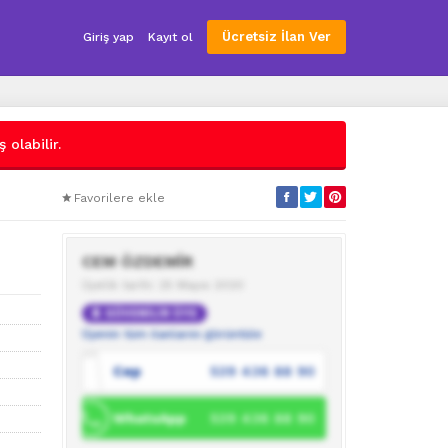
Ücretsiz İlan Ver
Giriş yap
Kayıt ol
 olabilir.
Favorilere ekle
CEM ÖZDEMİR
Üyelik tarihi: 25 Mayıs 2020
GÜVENİLİR ÜYE
Üyenin tüm ilanlarını görüntüle
Cep
539 436 88 90
WhatsApp
539 436 88 90