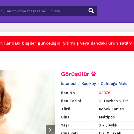
 İlandaki bilgiler güncelliğini yitirmiş veya ilandaki ürün satılmış
Görüşülür
İstanbul
Kadıköy
Caferağa Mah.
İlan No
63876
İlan Tarihi
13 Haziran 2025
Türü
Köpek İlanları
Cinsi
Maltipoo
Yaşı
0 - 3 Aylık
Cinsiyeti
Dişi & Erkek