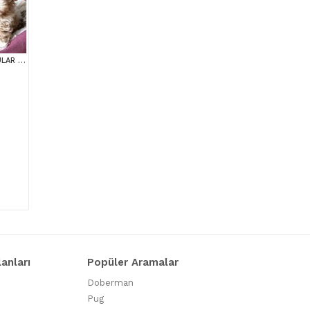
MALTİPOO CİNSİ YAVRULAR EV ÜRETİMİ
lanları
Popüler Aramalar
Doberman
Pug