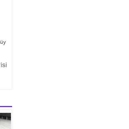
tüy
İSİ