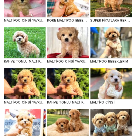
MALTİPOO CİNSİ YAVRULAR EV ÜRETİMİ
KORE MALTIPOO BEBEKLERIM
SUPER FİYATLARA GERÇEK MALTİPOO YAVRULAR
KAHVE TONLU MALTİPOO CİNSİ YAVRULAR
MALTİPOO CİNSİ YAVRULAR EV ÜRETİMİ
MALTIPOO BEBEKLERIM
MALTİPOO CİNSİ YAVRULAR EV ÜRETİMİ
KAHVE TONLU MALTİPOO CİNSİ YAVRULAR
MALTİPO CİNSİ