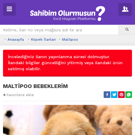
Anasayfa
Köpek İlanları
Maltipoo
İncelediğiniz ilanın yayınlanma süresi dolmuştur.
İlandaki bilgiler güncelliğini yitirmiş veya ilandaki ürün
satılmış olabilir.
MALTİPOO BEBEKLERİM
Favorilere ekle