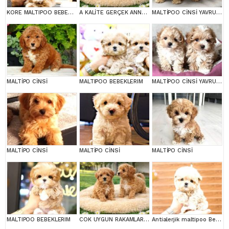
KORE MALTIPOO BEBEKLERIM
A KALİTE GERÇEK ANNE BABA MALTİPOO YAVRULAR
MALTİPOO CİNSİ YAVRULAR EV ÜRETİMİ
MALTİPO CİNSİ
MALTIPOO BEBEKLERIM
MALTİPOO CİNSİ YAVRULAR EV ÜRETİMİ
MALTİPO CİNSİ
MALTİPO CİNSİ
MALTİPO CİNSİ
MALTIPOO BEBEKLERIM
COK UYGUN RAKAMLARA GERÇEK MALTİPOO YAVRULAR
Antialerjik maltipoo Bebeklerim