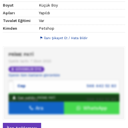
Boyut
Küçük Boy
Aşıları
Yapıldı
Tuvalet Eğitimi
Var
Kimden
Petshop
İlanı Şikayet Et / Hata Bildir
PRİME PATİ
Üyelik tarihi: 7 Ekim 2023
GÜVENİLİR ÜYE
Üyenin tüm ilanlarını görüntüle
Cep
546 442 52 83
İlan sahibi: PRİME PATİ
WhatsApp
546 442 52 83
Ara
WhatsApp
İlan sahibine mesaj gönder