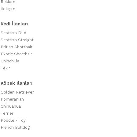
Reklam
İletişim
Kedi İlanları
Scottish Fold
Scottish Straight
British Shorthair
Exotic Shorthair
Chinchilla
Tekir
Köpek İlanları
Golden Retriever
Pomeranian
Chihuahua
Terrier
Poodle - Toy
French Bulldog