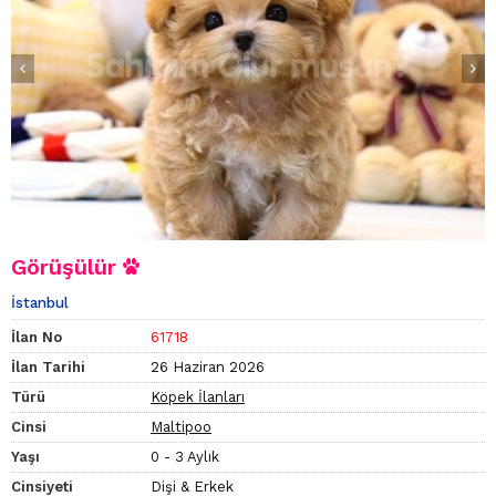
Görüşülür
İstanbul
İlan No
61718
İlan Tarihi
26 Haziran 2026
Türü
Köpek İlanları
Cinsi
Maltipoo
Yaşı
0 - 3 Aylık
Cinsiyeti
Dişi & Erkek