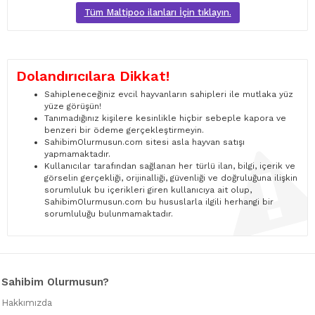
Tüm Maltipoo ilanları İçin tıklayın.
Dolandırıcılara Dikkat!
Sahipleneceğiniz evcil hayvanların sahipleri ile mutlaka yüz
yüze görüşün!
Tanımadığınız kişilere kesinlikle hiçbir sebeple kapora ve
benzeri bir ödeme gerçekleştirmeyin.
SahibimOlurmusun.com sitesi asla hayvan satışı
yapmamaktadır.
Kullanıcılar tarafından sağlanan her türlü ilan, bilgi, içerik ve
görselin gerçekliği, orijinalliği, güvenliği ve doğruluğuna ilişkin
sorumluluk bu içerikleri giren kullanıcıya ait olup,
SahibimOlurmusun.com bu hususlarla ilgili herhangi bir
sorumluluğu bulunmamaktadır.
Sahibim Olurmusun?
Hakkımızda