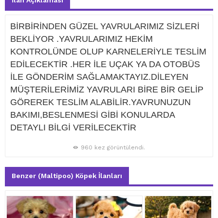
İlan Açıklaması
BİRBİRİNDEN GÜZEL YAVRULARIMIZ SİZLERİ
BEKLİYOR .YAVRULARIMIZ HEKİM
KONTROLÜNDE OLUP KARNELERİYLE TESLİM
EDİLECEKTİR .HER İLE UÇAK YA DA OTOBÜS
İLE GÖNDERİM SAĞLAMAKTAYIZ.DİLEYEN
MÜŞTERİLERİMİZ YAVRULARI BİRE BİR GELİP
GÖREREK TESLİM ALABİLİR.YAVRUNUZUN
BAKIMI,BESLENMESİ GİBİ KONULARDA
DETAYLI BİLGİ VERİLECEKTİR
960 kez görüntülendi.
Benzer (Maltipoo) Köpek İlanları