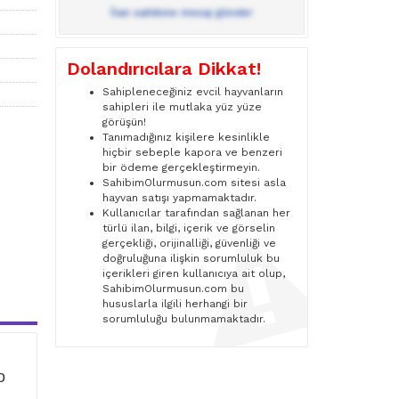
İlan sahibine mesaj gönder
Dolandırıcılara Dikkat!
Sahipleneceğiniz evcil hayvanların
sahipleri ile mutlaka yüz yüze
görüşün!
Tanımadığınız kişilere kesinlikle
hiçbir sebeple kapora ve benzeri
bir ödeme gerçekleştirmeyin.
SahibimOlurmusun.com sitesi asla
hayvan satışı yapmamaktadır.
Kullanıcılar tarafından sağlanan her
türlü ilan, bilgi, içerik ve görselin
gerçekliği, orijinalliği, güvenliği ve
doğruluğuna ilişkin sorumluluk bu
içerikleri giren kullanıcıya ait olup,
SahibimOlurmusun.com bu
hususlarla ilgili herhangi bir
sorumluluğu bulunmamaktadır.
o