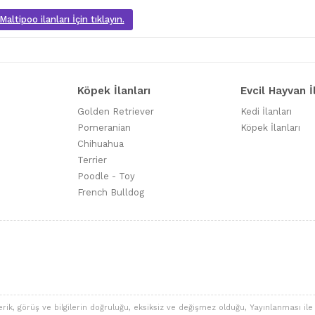
altipoo ilanları İçin tıklayın.
Köpek İlanları
Evcil Hayvan İ
Golden Retriever
Kedi İlanları
Pomeranian
Köpek İlanları
Chihuahua
Terrier
Poodle - Toy
French Bulldog
 görüş ve bilgilerin doğruluğu, eksiksiz ve değişmez olduğu, Yayınlanması ile ilgi