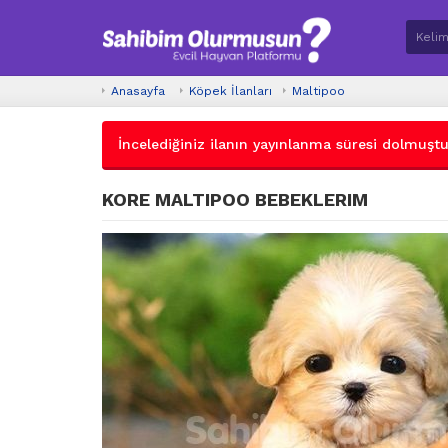
Anasayfa
Köpek İlanları
Maltipoo
İncelediğiniz ilanın yayınlanma süresi dolmuştur.
KORE MALTIPOO BEBEKLERIM