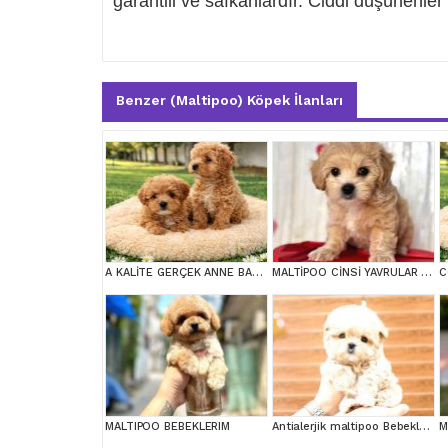
garantili ve safkanlardır. Ciddi düşünenler y
Benzer (Maltipoo) Köpek İlanları
A KALİTE GERÇEK ANNE BABA MALTİPOO YAVRULAR
MALTİPOO CİNSİ YAVRULAR EV ÜRETİMİ
MALTIPOO BEBEKLERIM
Antialerjik maltipoo Bebeklerim
M