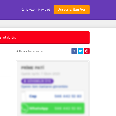
Ücretsiz İlan Ver
Giriş yap
Kayıt ol
 olabilir.
Favorilere ekle
PRİME PATİ
Üyelik tarihi: 7 Ekim 2023
GÜVENİLİR ÜYE
Üyenin tüm ilanlarını görüntüle
Cep
546 442 52 83
WhatsApp
546 442 52 83