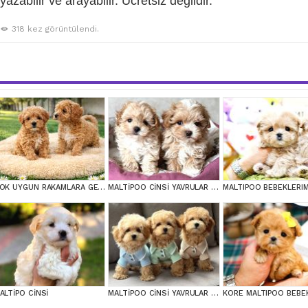
azabilir ve arayabilir. Ücretsiz değildir.
318 kez görüntülendi.
COK UYGUN RAKAMLARA GERÇEK MALTİPOO YAVRULAR
MALTİPOO CİNSİ YAVRULAR EV ÜRETİMİ
MALTIPOO BEBEKLERI
ALTİPO CİNSİ
MALTİPOO CİNSİ YAVRULAR EV ÜRETİMİ
KORE MALTIPOO BEBE