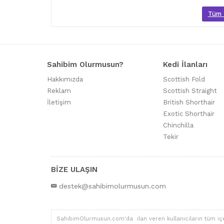
Tüm M
Sahibim Olurmusun?
Kedi İlanları
Hakkımızda
Scottish Fold
Reklam
Scottish Straight
İletişim
British Shorthair
Exotic Shorthair
Chinchilla
Tekir
BİZE ULAŞIN
destek@sahibimolurmusun.com
SahibimOlurmusun.com'da ilan veren kullanıcıların tüm içerik,