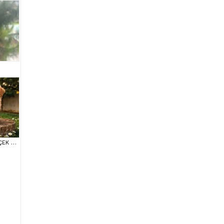
SUPER FİYATLARA GERÇEK MALTİPOO YAVRULAR