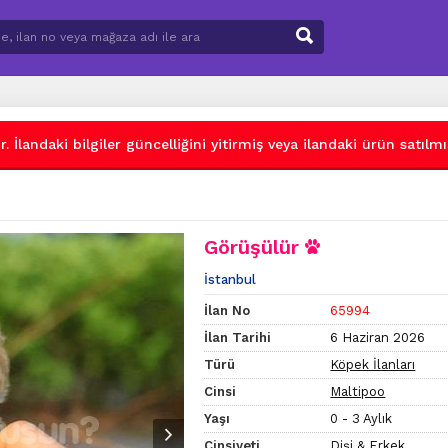
 İlandaki bilgiler güncelliğini yitirmiş veya ilandaki ürün satılmış
Görüşülür
İstanbul
İlan No
65994
İlan Tarihi
6 Haziran 2026
Türü
Köpek İlanları
Cinsi
Maltipoo
Yaşı
0 - 3 Aylık
Cinsiyeti
Dişi & Erkek