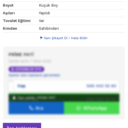
Boyut
Küçük Boy
Aşıları
Yapıldı
Tuvalet Eğitimi
Var
Kimden
Sahibinden
İlanı Şikayet Et / Hata Bildir
PRİME PATİ
Üyelik tarihi: 7 Ekim 2023
GÜVENİLİR ÜYE
Üyenin tüm ilanlarını görüntüle
Cep
546 442 52 83
İlan sahibi: PRİME PATİ
WhatsApp
546 442 52 83
Ara
WhatsApp
İlan sahibine mesaj gönder