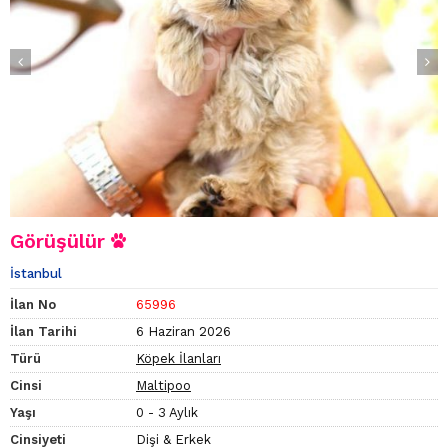
Görüşülür
İstanbul
İlan No
65996
İlan Tarihi
6 Haziran 2026
Türü
Köpek İlanları
Cinsi
Maltipoo
Yaşı
0 - 3 Aylık
Cinsiyeti
Dişi & Erkek