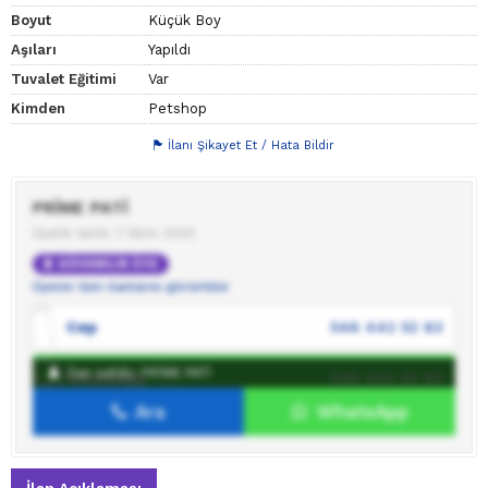
Boyut
Küçük Boy
Aşıları
Yapıldı
Tuvalet Eğitimi
Var
Kimden
Petshop
İlanı Şikayet Et / Hata Bildir
PRİME PATİ
Üyelik tarihi: 7 Ekim 2023
GÜVENİLİR ÜYE
Üyenin tüm ilanlarını görüntüle
Cep
546 442 52 83
İlan sahibi: PRİME PATİ
WhatsApp
546 442 52 83
Ara
WhatsApp
İlan sahibine mesaj gönder