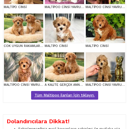
MALTİPO CİNSİ
MALTİPOO CİNSİ YAVRULAR EV ÜRETİMİ
MALTİPOO CİNSİ YAVRULAR EV ÜRETİMİ
COK UYGUN RAKAMLARA GERÇEK MALTİPOO YAVRULAR
MALTİPO CİNSİ
MALTİPO CİNSİ
MALTİPOO CİNSİ YAVRULAR EV ÜRETİMİ
A KALİTE GERÇEK ANNE BABA MALTİPOO YAVRULAR
MALTİPOO CİNSİ YAVRULAR EV ÜRETİMİ
Tüm Maltipoo ilanları İçin tıklayın.
Dolandırıcılara Dikkat!
Sahipleneceğiniz evcil hayvanların sahipleri ile mutlaka yüz