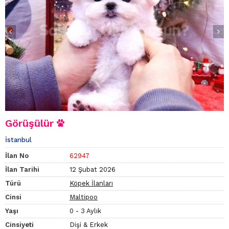
Görüşülür
İstanbul
İlan No
62947
İlan Tarihi
12 Şubat 2026
Türü
Köpek İlanları
Cinsi
Maltipoo
Yaşı
0 - 3 Aylık
Cinsiyeti
Dişi & Erkek