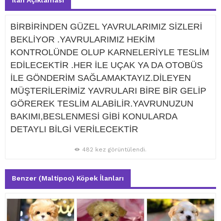
İlan Açıklaması
BİRBİRİNDEN GÜZEL YAVRULARIMIZ SİZLERİ
BEKLİYOR .YAVRULARIMIZ HEKİM
KONTROLÜNDE OLUP KARNELERİYLE TESLİM
EDİLECEKTİR .HER İLE UÇAK YA DA OTOBÜS
İLE GÖNDERİM SAĞLAMAKTAYIZ.DİLEYEN
MÜŞTERİLERİMİZ YAVRULARI BİRE BİR GELİP
GÖREREK TESLİM ALABİLİR.YAVRUNUZUN
BAKIMI,BESLENMESİ GİBİ KONULARDA
DETAYLI BİLGİ VERİLECEKTİR
482 kez görüntülendi.
Benzer (Maltipoo) Köpek İlanları