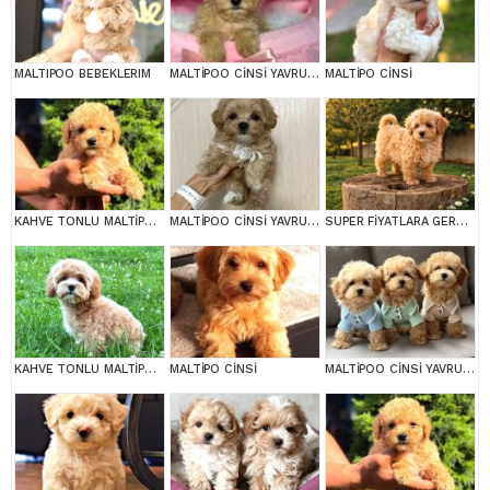
MALTIPOO BEBEKLERIM
MALTİPOO CİNSİ YAVRULAR EV ÜRETİMİ
MALTİPO CİNSİ
KAHVE TONLU MALTİPOO CİNSİ YAVRULAR
MALTİPOO CİNSİ YAVRULAR EV ÜRETİMİ
SUPER FİYATLARA GERÇEK MALTİPOO YAVRULAR
KAHVE TONLU MALTİPOO CİNSİ YAVRULAR
MALTİPO CİNSİ
MALTİPOO CİNSİ YAVRULAR EV ÜRETİMİ