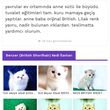
yavrular ev ortamında anne sütü ile büyüdü.
tuvalet eğitimleri tam. kuru mamaya geçiş
yaptılar. anne baba orijinal British. Lilak renk
yavru, nadir bulunan ırklardan. teslimatta
yardımcı olurum.
36 kez görüntülendi.
Benzer (British Shorthair) Kedi İlanları
Üst seviye silver british shorthair yavrumuz ns1133
Süt Beyaz Silver NS1133 British Shorthair
NS25 BRİTİSH SHORTHAİR