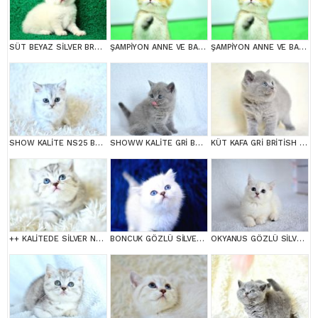
SÜT BEYAZ SİLVER BRTİSH SHORTHAİR NS1133
ŞAMPİYON ANNE VE BABANI YAVRUSU NY11 GOLDEN BRİTİSH SHORTHAİR YAVRUMUZ
ŞAMPİYON ANNE VE BABANI YAVRUSU NY11 GOLDEN BRİTİSH SHORTHAİR YAVRUMUZ
SHOW KALİTE NS25 BRİTİSH SHORTHAİR YAVRUMUZ DİŞİ
SHOWW KALİTE GRİ BRİTİSH SHORTHAİR YAVRUMUZ
KÜT KAFA GRİ BRİTİSH SHORTHAİR YAVRULARIMIZ
++ KALİTEDE SİLVER NS24 BRİTİSH SHORTHAİR
BONCUK GÖZLÜ SİLVER BRİTİSH SHORTHAİR NS1133
OKYANUS GÖZLÜ SİLVER POİNT BRİTİSH SHORTHAİR YAVRUMUZ