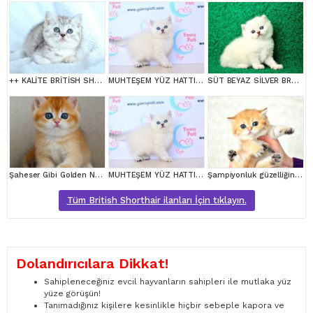
++ KALİTE BRİTİSH SHORTHAİR
MUHTEŞEM YÜZ HATTI SİLVER BRİTİSH SHORTHAİR NS1133
SÜT BEYAZ SİLVER BRTİSH SHORTHAİR NS1133
Şaheser Gibi Golden Ny12 British Shorthair
MUHTEŞEM YÜZ HATTI SİLVER BRİTİSH SHORTHAİRNS1133
Şampiyonluk güzelliğinde ny11 golden british shorthair
Tüm British Shorthair ilanları İçin tıklayın.
Dolandırıcılara Dikkat!
Sahipleneceğiniz evcil hayvanların sahipleri ile mutlaka yüz
yüze görüşün!
Tanımadığınız kişilere kesinlikle hiçbir sebeple kapora ve