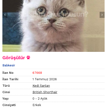
Görüşülür
Balıkesir
İlan No
67668
İlan Tarihi
1 Temmuz 2026
Türü
Kedi İlanları
Cinsi
British Shorthair
Yaşı
0 - 2 Aylık
Cinsiyeti
Erkek