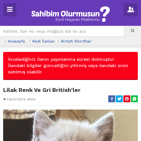
Anasayfa
Kedi İlanları
British Shorthair
İncelediğiniz ilanın yayınlanma süresi dolmuştur.
İlandaki bilgiler güncelliğini yitirmiş veya ilandaki ürün
satılmış olabilir.
Lilak Renk Ve Gri British'ler
Favorilere ekle