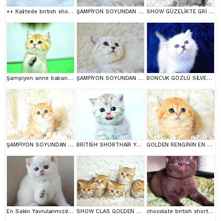
++ Kalitede british shorthair
ŞAMPİYON SOYUNDAN LYNX BRİTİSH SHORTHAİR
SHOW GÜZELİKTE GRİ BRİTİSH SHORTHAİR YAVRUMUZ
Şampiyon anne babanın yavrusu ny11 golden british
ŞAMPİYON SOYUNDAN LYNX BRİTİSH SHORTHAİR
BONCUK GÖZLÜ SİLVER BRİTİSH SHORTHAİR NS1133
ŞAMPİYON SOYUNDAN GOLDEN NY11 BRİTİSH SHORTHAİR YAVRUMUZ erkek
BRİTİSH SHORTHAİR YAVRUMUZ
GOLDEN RENGİNİN EN GÜZEL TONU NY11 BRİTİSH SHORTHAİR
En Sakin Yavrularımızdan NS1133 British Shorthair
SHOW CLAS GOLDEN BRİTİSH SHORTHAİR
chocolate british shortair