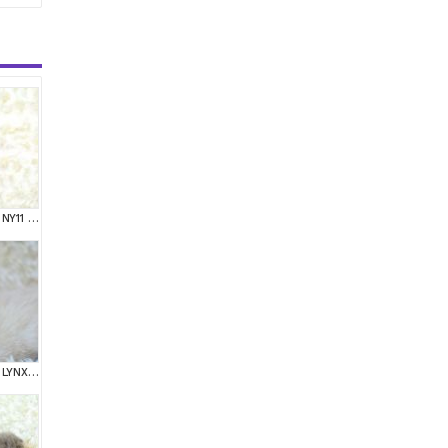
ŞAMPİYON SOYUNDAN NY11 GOLDEN BRİTİSH SHORTHAİR
ŞAMPİYON SOYUNDAN LYNX BRİTİSH SHORTHAİR