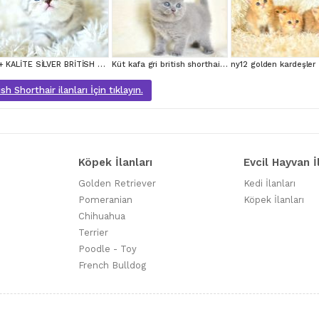
++ KALİTE SİLVER BRİTİSH SHORTHAİR
Küt kafa gri british shorthair yavrularımız
ny12 golden kardeşler
sh Shorthair ilanları İçin tıklayın.
Köpek İlanları
Evcil Hayvan İ
Golden Retriever
Kedi İlanları
Pomeranian
Köpek İlanları
Chihuahua
Terrier
Poodle - Toy
French Bulldog