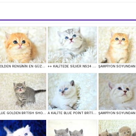
GOLDEN RENGİNİN EN GÜZEL TONU NY11 BRİTİSH SHORTHAİR
++ KALİTEDE SİLVER NS24 BRİTİSH SHORTHAİR
BLUE GOLDEN BRTİSH SHORTHAİR YAVRUMUZ
A KALİTE BLUE POİNT BRİTİSH SHORTHAİR