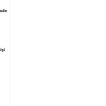
sade
işi