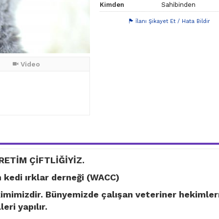
Kimden
Sahibinden
İlanı Şikayet Et / Hata Bildir
Video
RETİM ÇİFTLİĞİYİZ.
kedi ırklar derneği (WACC)
kimimizdir. Bünyemizde çalışan veteriner hekimle
eri yapılır.