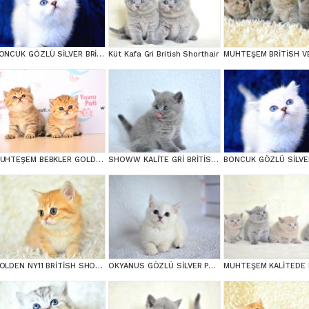
BONCUK GÖZLÜ SİLVER BRİTİSH SHORTHAİR NS1133
Küt Kafa Gri British Shorthair
MUHTEŞEM BEBKLER GOLDEN BRİTİSH SHORTHAİR
SHOWW KALİTE GRİ BRİTİSH SHORTHAİR YAVRUMUZ
GOLDEN NY11 BRİTİSH SHORTHAİR YAVRUMUZ
OKYANUS GÖZLÜ SİLVER POİNT BRİTİSH SHORTHAİR YAVRUMUZ erkek