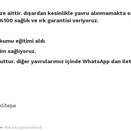
ze aittir. dışardan kesinlikle yavru alınmamakta 
 %100 sağlık ve ırk garantisi veriyoruz.
umu eğitimi aldı
.
im sağlıyoruz.
tur. diğer yavrularımız içinde WhatsApp dan ilet
litepe
406 kez görüntülendi.