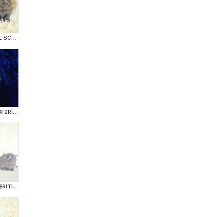
MUHTEŞEM BRİTİSH VE SCOTTİSH YAVRULAR
BONCUK GÖZLÜ SİLVER BRİTİSH SHORTHAİR NS1133
MUHTEŞEM KALİTEDE BRİTİSH SHORTHAİR YAVRULARIMIZ