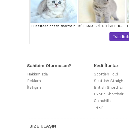
++ Kalitede british shorthair
KÜT KAFA GRİ BRİTİSH SHORTHAİR
Tüm Briti
Sahibim Olurmusun?
Kedi İlanları
Hakkımızda
Scottish Fold
Reklam
Scottish Straight
İletişim
British Shorthair
Exotic Shorthair
Chinchilla
Tekir
BİZE ULAŞIN