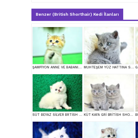
Benzer (British Shorthair) Kedi İlanları
ŞAMPİYON ANNE VE BABANI YAVRUSU NY11 GOLDEN BRİTİSH SHORTHAİR YAVRUMUZ
MUHTEŞEM YÜZ HATTINA SAHİP GRİ BRİTİSH SHORTHAİR YAVRUMUZ
SÜT BEYAZ SİLVER BRTİSH SHORTHAİR NS1133
KÜT KAFA GRİ BRİTİSH SHORTHAİR YAVRULARIMIZ