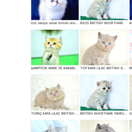
Üst seviye silver british shorthair yavrumuz ns1133
NS25 BRİTİSH SHORTHAİR
ŞAMPİYON ANNE VE BABANI YAVRUSU NY11 GOLDEN BRİTİSH SHORTHAİR YAVRUMUZ
TOP KAFA LİLAC BRİTİSH SHORTHAİR YAVRULARIMIZ
TOPAÇ KAFA LİLAC BRİTİSH SHORTHAİR
BRİTİSH SHORTHAİR YAVRUMUZ