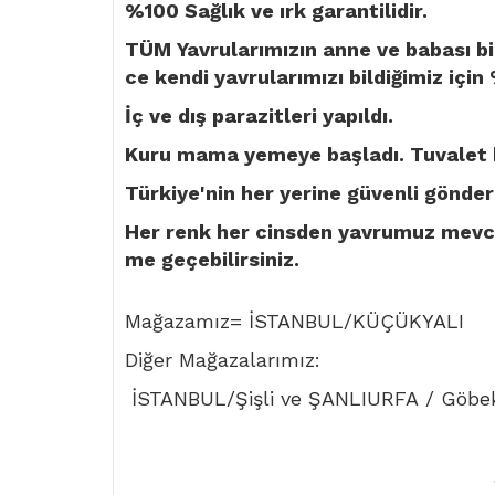
%100 Sağlık ve ırk garantilidir.
TÜM Yavrularımızın anne ve babası bi
ce kendi yavrularımızı bildiğimiz için
İç ve dış parazitleri yapıldı.
Kuru mama yemeye başladı. Tuvalet k
Türkiye'nin her yerine güvenli gönder
Her renk her cinsden yavrumuz mevcut
me geçebilirsiniz.
Mağazamız= İSTANBUL/KÜÇÜKYALI
Diğer Mağazalarımız:
İSTANBUL/Şişli ve ŞANLIURFA / Göbek