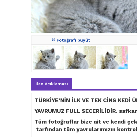
Fotoğrafı büyüt
İlan Açıklaması
TÜRKİYE’NİN İLK VE TEK CİNS KEDİ Ü
YAVRUMUZ FULL SECERİLİDİR. safkan 
Tüm fotoğraflar bize ait ve kendi çe
tarfından tüm yavrularımızın kontroll