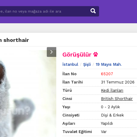
h shorthair
Görüşülür
İstanbul
Şişli
19 Mayıs Mah.
İlan No
65207
İlan Tarihi
31 Temmuz 2026
Türü
Kedi İlanları
Cinsi
British Shorthair
Yaşı
0 - 2 Aylık
Cinsiyeti
Dişi & Erkek
Aşıları
Yapıldı
Tuvalet Eğitimi
Var