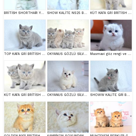
BRİTİSH SHORTHAİR YAVRUMUZ
SHOW KALİTE NS25 BRİTİSH SHORTHAİR YAVRUMUZ DİŞİ
KÜT KAFA GRİ BRİTİSH SHORTHAİR
TOP KAFA GRİ BRİTİSH SHORTHAİR YAVRUMUZ
OKYANUS GÖZLÜ SİLVER POİNT BRİTİSH SHORTHAİR YAVRUMUZ
Masmavi göz rengi ve Bem beyaz tüyleri ile Silver British Shortair
KÜT KAFA GRİ BRİTİSH SHORTHAİR YAVRULARIMIZ
OKYANUS GÖZLÜ SİLVER POİNT BRİTİSH SHORTHAİR YAVRUMUZ
SHOWW KALİTE GRİ BRİTİSH SHORTHAİR YAVRUMUZ
GOLDEN NY11 BRİTİSH SHORTHAİR YAVRUMUZ
ŞAMPİYON SOYUNDAN LYNX BRİTİSH SHORTHAİR
MUHTEŞEM BEBKLER GOLDEN BRİTİSH SHORTHAİR