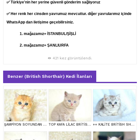
✅ Türkiye'nin her yerine güvenli gönderim sağlıyoruz
✅ Her renk her cinsden yavrumuz mevcuttur. diğer yavrularımız içinde
WhatsApp dan iletişime geçebilirsiniz.
1.
mağazamız= İSTANBUL/ŞİŞLİ
2. mağazamız= ŞANLIURFA
421 kez görüntülendi.
Benzer (British Shorthair) Kedi İlanları
ŞAMPİYON SOYUNDAN NY11 GOLDEN BRİTİSH SHORTHAİR
TOP KAFA LİLAC BRİTİSH SHORTHAİR YAVRULARIMIZ
++ KALİTE BRİTİSH SHORTHAİR