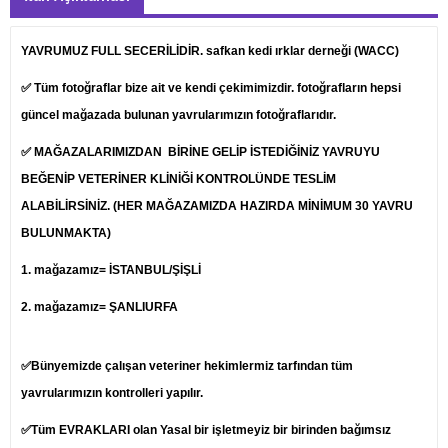
YAVRUMUZ FULL SECERİLİDİR. safkan kedi ırklar derneği (WACC)
✅ Tüm fotoğraflar bize ait ve kendi çekimimizdir. fotoğrafların hepsi
güncel mağazada bulunan yavrularımızın fotoğraflarıdır.
✅ MAĞAZALARIMIZDAN BİRİNE GELİP İSTEDİĞİNİZ YAVRUYU
BEĞENİP
VETERİNER
KLİNİĞİ KONTROLÜNDE TESLİM
ALABİLİRSİNİZ. (HER MAĞAZAMIZDA HAZIRDA MİNİMUM 30 YAVRU
BULUNMAKTA)
1.
mağazamız= İSTANBUL/ŞİŞLİ
2. mağazamız= ŞANLIURFA
✅Bünyemizde çalışan veteriner hekimlermiz tarfından tüm
yavrularımızın kontrolleri yapılır.
✅Tüm EVRAKLARI olan Yasal bir işletmeyiz bir birinden bağımsız