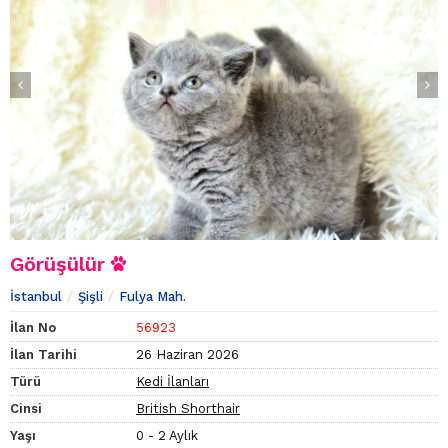
Görüşülür
İstanbul
Şişli
Fulya Mah.
İlan No
56923
İlan Tarihi
26 Haziran 2026
Türü
Kedi İlanları
Cinsi
British Shorthair
Yaşı
0 - 2 Aylık