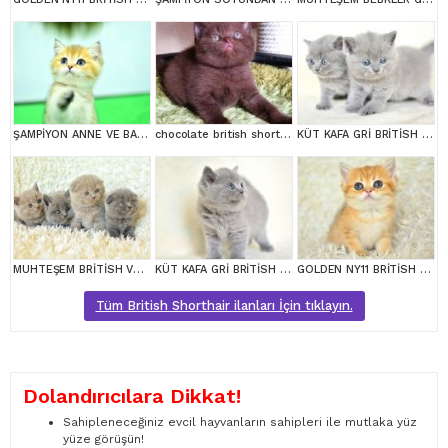
ŞAMPİYON ANNE VE BABANI YAVRUSU NY11 GOLDEN BRİTİSH SHORTHAİR YAVRUMUZ
chocolate british shortair
KÜT KAFA GRİ BRİTİSH SHORTHAİR YAVRULARIMIZ
MUHTEŞEM BRİTİSH VE SCOTTİSH YAVRULAR
KÜT KAFA GRİ BRİTİSH SHORTHAİR YAVRULARIMIZ
GOLDEN NY11 BRİTİSH SHORTHAİR YAVRUMUZ
Tüm British Shorthair ilanları İçin tıklayın.
Dolandırıcılara Dikkat!
Sahipleneceğiniz evcil hayvanların sahipleri ile mutlaka yüz
yüze görüşün!