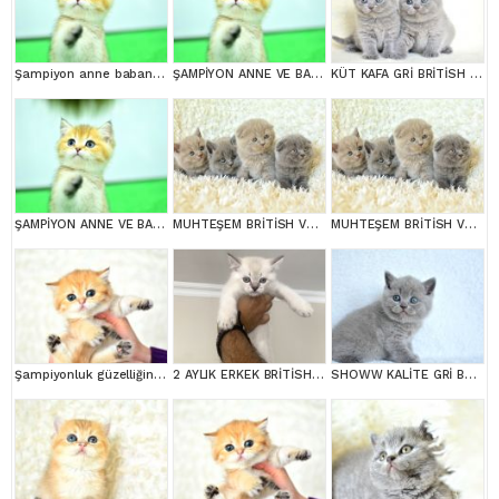
Şampiyon anne babanın yavrusu ny11 golden british
ŞAMPİYON ANNE VE BABANI YAVRUSU NY11 GOLDEN BRİTİSH SHORTHAİR YAVRUMUZ
KÜT KAFA GRİ BRİTİSH SHORTHAİR YAVRULARIMIZ
ŞAMPİYON ANNE VE BABANI YAVRUSU NY11 GOLDEN BRİTİSH SHORTHAİR YAVRUMUZ
MUHTEŞEM BRİTİSH VE SCOTTİSH YAVRULAR
MUHTEŞEM BRİTİSH VE SCOTTİSH YAVRULAR
Şampiyonluk güzelliğinde ny11 golden british shorthair
2 AYLIK ERKEK BRİTİSH SHORT HAİR
SHOWW KALİTE GRİ BRİTİSH SHORTHAİR YAVRUMUZ