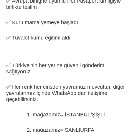
✅ Avrupa birliğne uyumlu Pet Pasaport kimliğiyle
birlikte teslim
✅ Kuru mama yemeye başladı
✅ Tuvalet kumu eğitimi aldı
✅ Türkiye'nin her yerine güvenli gönderim
sağlıyoruz
✅ Her renk her cinsden yavrumuz mevcuttur. diğer
yavrularımız içinde WhatsApp dan iletişime
geçebilirsiniz.
1. mağazamız= İSTANBUL/ŞİŞLİ
2. mağazamız= ŞANLIURFA