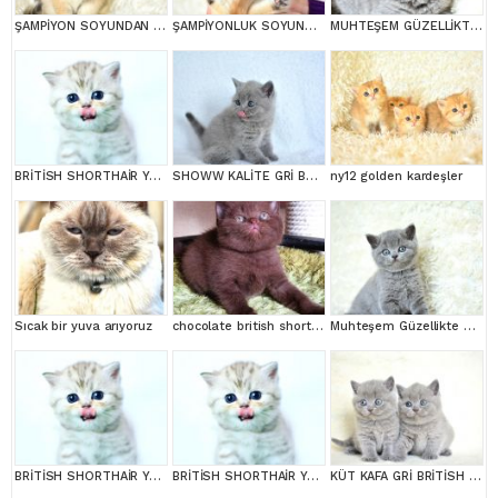
ŞAMPİYON SOYUNDAN NY11 GOLDEN BRİTİSH SHORTHAİR
ŞAMPİYONLUK SOYUNDAN NY11 GOLDEN BRİTİSH SHORTHAİR
MUHTEŞEM GÜZELLİKTE GRİ BRİTİSH
BRİTİSH SHORTHAİR YAVRUMUZ
SHOWW KALİTE GRİ BRİTİSH SHORTHAİR YAVRUMUZ
ny12 golden kardeşler
Sıcak bir yuva arıyoruz
chocolate british shortair
Muhteşem Güzellikte Gri British
BRİTİSH SHORTHAİR YAVRUMUZ
BRİTİSH SHORTHAİR YAVRUMUZ
KÜT KAFA GRİ BRİTİSH SHORTHAİR YAVRULARIMIZ