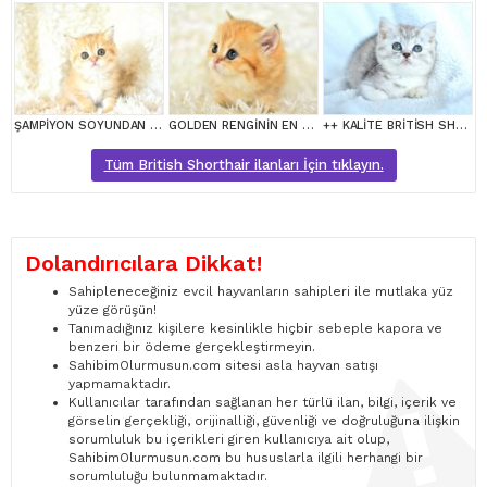
ŞAMPİYON SOYUNDAN GOLDEN NY11 BRİTİSH SHORTHAİR YAVRUMUZ erkek
GOLDEN RENGİNİN EN GÜZEL TONU NY11 BRİTİSH SHORTHAİR
++ KALİTE BRİTİSH SHORTHAİR
Tüm British Shorthair ilanları İçin tıklayın.
Dolandırıcılara Dikkat!
Sahipleneceğiniz evcil hayvanların sahipleri ile mutlaka yüz
yüze görüşün!
Tanımadığınız kişilere kesinlikle hiçbir sebeple kapora ve
benzeri bir ödeme gerçekleştirmeyin.
SahibimOlurmusun.com sitesi asla hayvan satışı
yapmamaktadır.
Kullanıcılar tarafından sağlanan her türlü ilan, bilgi, içerik ve
görselin gerçekliği, orijinalliği, güvenliği ve doğruluğuna ilişkin
sorumluluk bu içerikleri giren kullanıcıya ait olup,
SahibimOlurmusun.com bu hususlarla ilgili herhangi bir
sorumluluğu bulunmamaktadır.