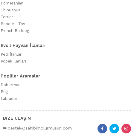
Pomeranian
Chihuahua
Terrier
Poodle - Toy
French Bulldog
Evcil Hayvan İlanları
Kedi İlanları
Köpek İlanları
Popüler Aramalar
Doberman
Pug
Labrador
BİZE ULAŞIN
destek@sahibimolurmusun.com