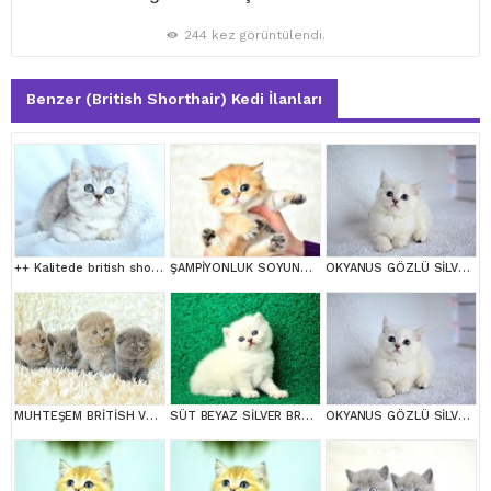
244 kez görüntülendi.
Benzer (British Shorthair) Kedi İlanları
++ Kalitede british shorthair
ŞAMPİYONLUK SOYUNDAN NY11 GOLDEN BRİTİSH SHORTHAİR
OKYANUS GÖZLÜ SİLVER POİNT BRİTİSH SHORTHAİR YAVRUMUZ erkek
MUHTEŞEM BRİTİSH VE SCOTTİSH YAVRULAR
SÜT BEYAZ SİLVER BRTİSH SHORTHAİR NS1133
OKYANUS GÖZLÜ SİLVER POİNT BRİTİSH SHORTHAİR YAVRUMUZ