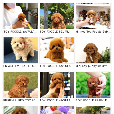
TOY POODLE YAVRULARIM
TOY POODLE SEVİMLİ YAVRULAR EV ÜRETİMİ
Minnos Toy Poodle Bebeklerimiz
EN AKILLI VE TATLI TOY POODLE BEBEKLERIMIZ
TOY POODLE YAVRULARIM
Mini boy puppy kıpkırmızı ev üretimi TOOY POODLE
KIPKIRMIZI RED TOY POODLE SEVİMLİ YAVRULAR
TOY POODLE YAVRULARIM
TOY POODLE BEBEKLERİM