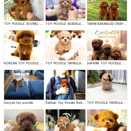
TOY POODLE SEVİMLİ YAVRULAR EV ÜRETİMİ
TOY POODLE BEBEKLERİM
TARIM BAKANLIĞI ONAYLI A KALİTE TOY YAVRULAR
KOREAN TOY POODLE YAVRULARIM
TOY POODLE YAVRULARIM
SAFKAN TOY POODLE BEBEKLERİMİZ BAKIRKÖY
Gerçek toy poodle
Safkan Toy Poodle Bebeklerimiz
TOY POODLE YAVRULARIM