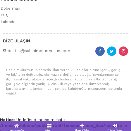
Doberman
Pug
Labrador
BİZE ULAŞIN
destek@sahibimolurmusun.com
SahibimOlurmusun.com'da ilan veren kullanıcıların tüm içerik, görüş
ve bilgilerin doğruluğu, eksiksiz ve değişmez olduğu, Yayınlanması ile
ilgili yasal yükümlülükler içeriği oluşturan kullanıcıya aittir. Bu içeriğin,
görüş ve bilgilerin yanlışlık, eksiklik veya yasalarla düzenlenmiş
kurallara aykırılığından hiçbir şekilde SahibimOlurmusun.com sorumlu
değildir.
Notice
: Undefined index: mesaj in
/home/sahibimo/public_html/temalar/limon_ilan/ilan.php
on
Anasayfa
Vitrin
İlan Ekle
Giriş Yap