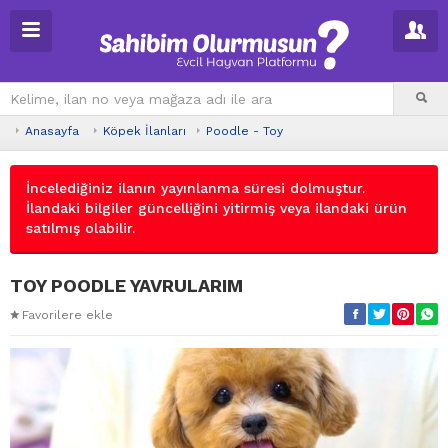
Anasayfa
Köpek İlanları
Poodle - Toy
İncelediğiniz ilanın yayınlanma süresi dolmuştur.
İlandaki bilgiler güncelliğini yitirmiş veya ilandaki ürün
satılmış olabilir.
TOY POODLE YAVRULARIM
Favorilere ekle