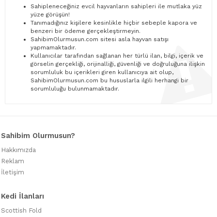
Sahipleneceğiniz evcil hayvanların sahipleri ile mutlaka yüz
yüze görüşün!
Tanımadığınız kişilere kesinlikle hiçbir sebeple kapora ve
benzeri bir ödeme gerçekleştirmeyin.
SahibimOlurmusun.com sitesi asla hayvan satışı
yapmamaktadır.
Kullanıcılar tarafından sağlanan her türlü ilan, bilgi, içerik ve
görselin gerçekliği, orijinalliği, güvenliği ve doğruluğuna ilişkin
sorumluluk bu içerikleri giren kullanıcıya ait olup,
SahibimOlurmusun.com bu hususlarla ilgili herhangi bir
sorumluluğu bulunmamaktadır.
Sahibim Olurmusun?
Hakkımızda
Reklam
İletişim
Kedi İlanları
Scottish Fold