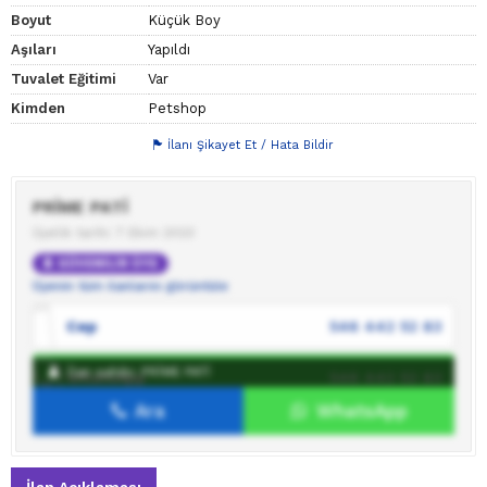
Boyut
Küçük Boy
Aşıları
Yapıldı
Tuvalet Eğitimi
Var
Kimden
Petshop
İlanı Şikayet Et / Hata Bildir
PRİME PATİ
Üyelik tarihi: 7 Ekim 2023
GÜVENİLİR ÜYE
Üyenin tüm ilanlarını görüntüle
Cep
546 442 52 83
İlan sahibi: PRİME PATİ
WhatsApp
546 442 52 83
Ara
WhatsApp
İlan sahibine mesaj gönder