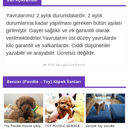
İlan Açıklaması
Yavrularımız 2 aylık durumdalardır. 2 aylık
durumlarına kadar yapılması gereken bütün aşıları
girilmiştir. Gayet sağlıklı ve ırk garantili olarak
verilmektedirler.Yavrularım üst düzey yavrulardır
kilo garantili ve safkanlardır. Ciddi düşünenler
yazabilir ve arayabilir. Ücretsiz değildir.
809 kez görüntülendi.
Benzer (Poodle - Toy) Köpek İlanları
Toy Poodle House çıkışlı, Micro Boy Toy Poodle kızımız yeni ailesini arıyor
TOY POODLE BEBEKLERİM
Gerçek toy poodle