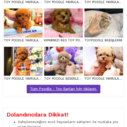
TOY POODLE YAVRULARIM
TOY POODLE YAVRULARIM
TOY POODLE YAVRULARIM
TOY POODLE YAVRULARIM
KIPKIRMIZI RED TOY POODLE SEVİMLİ YAVRULAR
TOYPOODLE BEBİŞLERİM
TOY POODLE YAVRULARIM
TOY POODLE BEBEKLERİM
TOY POODLE YAVRULARIM
Tüm Poodle - Toy ilanları İçin tıklayın.
Dolandırıcılara Dikkat!
Sahipleneceğiniz evcil hayvanların sahipleri ile mutlaka yüz
yüze görüşün!