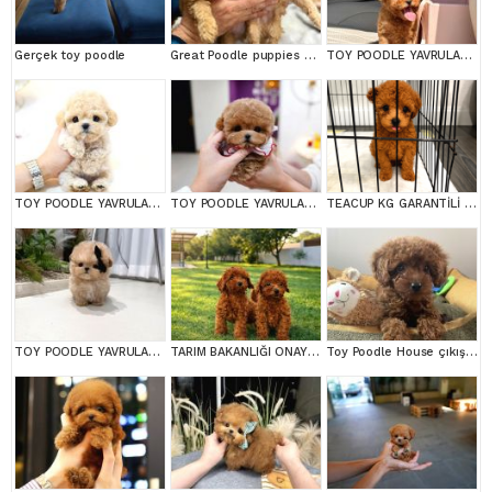
Gerçek toy poodle
Great Poodle puppies are waiting for you!
TOY POODLE YAVRULARIM
TOY POODLE YAVRULARIM
TOY POODLE YAVRULARIM
TEACUP KG GARANTİLİ YAVRULAR
TOY POODLE YAVRULARIM
TARIM BAKANLIĞI ONAYLI A KALİTE TOY YAVRULAR
Toy Poodle House çıkışlı, Micro Boy Toy Poodle kızımız yeni ailesini arıyor