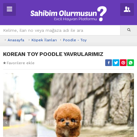
Anasayfa
Köpek İlanları
Poodle - Toy
KOREAN TOY POODLE YAVRULARIMIZ
Favorilere ekle